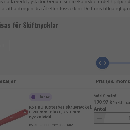
ns i alla verktygslådor. Genom sin mekaniska fördel hjälpe
ör att antingen dra åt eller lossa dem. De finns tillgängliga
 olika applikationer och krav. Vårt sortiment av skiftnyckla
na behov, samt ledande varumärken som Bahco, Ega-Master, 
sas för Skiftnycklar
lösningen för dig. Här på RS lagerför vi de mest populära skif
ll
en den ideala typen av skiftnyckel du behöver beror på vad d
etaljer
Pris (ex. moms
tillgängliga, inklusive hylsnycklar, momentnycklar, korsnyckla
Antal (1 enhet)
I lager
190,97 kr
(exkl. mo
pen av skiftnyckel, justerbara skiftnycklar har käftar som va
RS PRO Justerbar skruvnyckel,
Antal
 att säkerställa skiftnyckelns effektivitet i trånga utrymmen
L 200mm, Plast, 26.3 mm
nyckelvidd
n justerbar skiftnyckel spara plats i din verktygslåda genom 
om justerbara skiftnycklar,
se vår guide här
.
RS-artikelnummer
200-6021