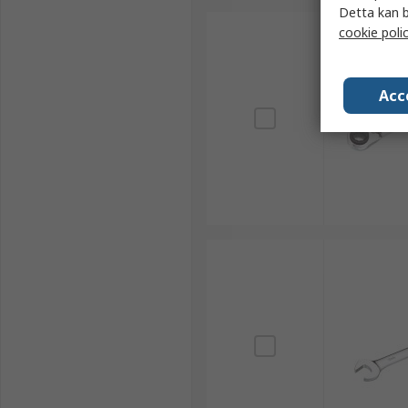
Detta kan b
cookie poli
Acc