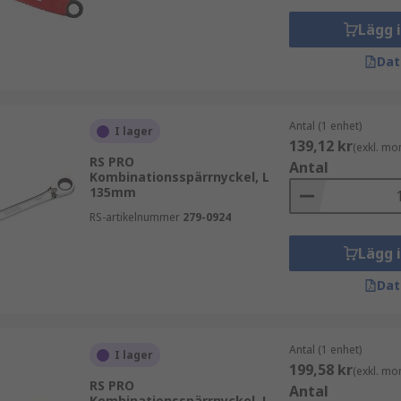
Lägg 
Dat
Antal (1 enhet)
I lager
139,12 kr
(exkl. mo
RS PRO
Antal
Kombinationsspärrnyckel, L
135mm
RS-artikelnummer
279-0924
Lägg 
Dat
Antal (1 enhet)
I lager
199,58 kr
(exkl. mo
RS PRO
Antal
Kombinationsspärrnyckel, L