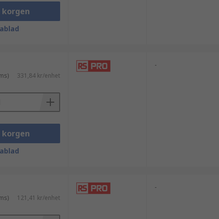
ert grepp på material som mjuka järnrör
i korgen
ar skiftnyckel inte kan slutföra jobbet.
ablad
r en justerbar käft för att säkra sitt
ett handtag används bandnycklar för att
a eller feta rör eller kopplingar.
-
ms)
331,84 kr/enhet
ghet och natur som ett essentiellt
i korgen
ablad
-
ms)
121,41 kr/enhet