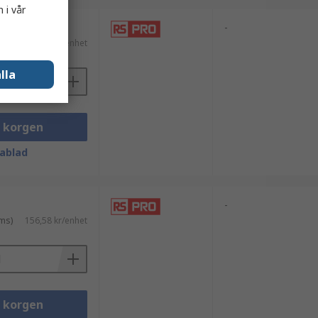
 i vår
-
ms)
512,89 kr/enhet
lla
i korgen
ablad
-
ms)
156,58 kr/enhet
i korgen