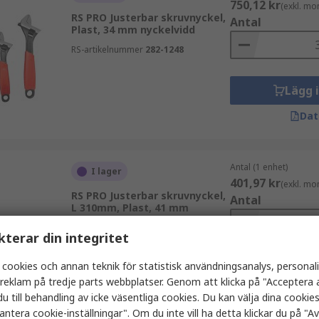
750,12 kr
(exkl. mo
RS PRO Justerbar skruvnyckel,
Antal
Plast, 34 mm nyckelvidd
RS-artikelnummer
282-1248
Lägg 
Dat
Antal (1 enhet)
I lager
401,97 kr
(exkl. mo
RS PRO Justerbar skruvnyckel,
Antal
L 310mm, Plast, 41 mm
nyckelvidd
kterar din integritet
RS-artikelnummer
282-1241
 cookies och annan teknik för statistisk användningsanalys, personal
Lägg 
a reklam på tredje parts webbplatser. Genom att klicka på "Acceptera a
Dat
u till behandling av icke väsentliga cookies. Du kan välja dina cooki
antera cookie-inställningar". Om du inte vill ha detta klickar du på "Avv