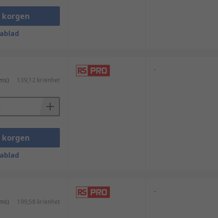
i korgen
ablad
-
ms)
139,12 kr/enhet
i korgen
ablad
-
ms)
199,58 kr/enhet