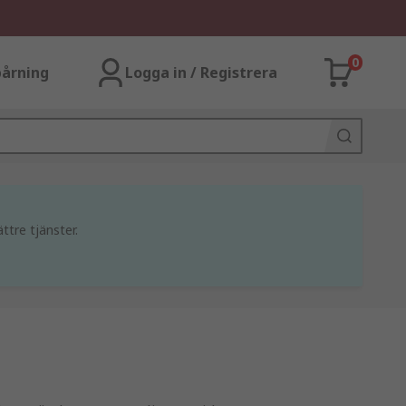
0
årning
Logga in / Registrera
ttre tjänster.