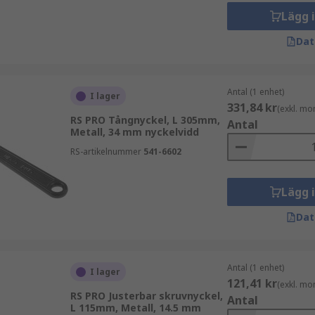
r och självåtdragande egenskaper för att garantera ett säk
Lägg 
vårare att vrida fästelementen när en standard- eller justerb
Dat
dnyckel en kedja liknande en drivkedja eller rem istället fö
 en kedja eller rem av metall, läder eller gummi fäst vid 
ationer där en rörtång inte kan behålla sitt grepp, som på våt
Antal (1 enhet)
I lager
331,84 kr
(exkl. mo
RS PRO Tångnyckel, L 305mm,
Antal
Metall, 34 mm nyckelvidd
 applikationer tack vare deras mångsidighet, användarvänli
RS-artikelnummer
541-6602
Lägg 
Dat
Antal (1 enhet)
I lager
121,41 kr
(exkl. mo
RS PRO Justerbar skruvnyckel,
Antal
L 115mm, Metall, 14.5 mm