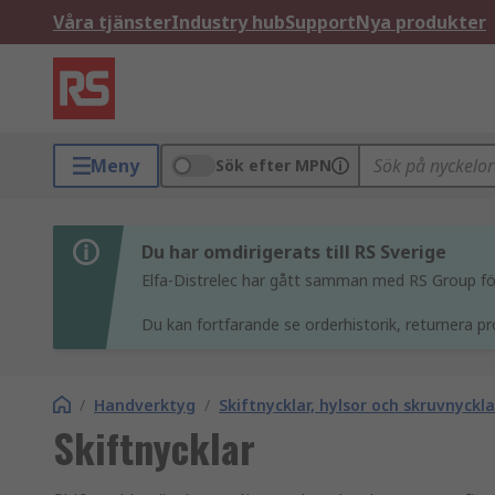
Våra tjänster
Industry hub
Support
Nya produkter
Meny
Sök efter MPN
Du har omdirigerats till RS Sverige
Elfa-Distrelec har gått samman med RS Group för 
Du kan fortfarande se orderhistorik, returnera pr
/
Handverktyg
/
Skiftnycklar, hylsor och skruvnyckla
Skiftnycklar