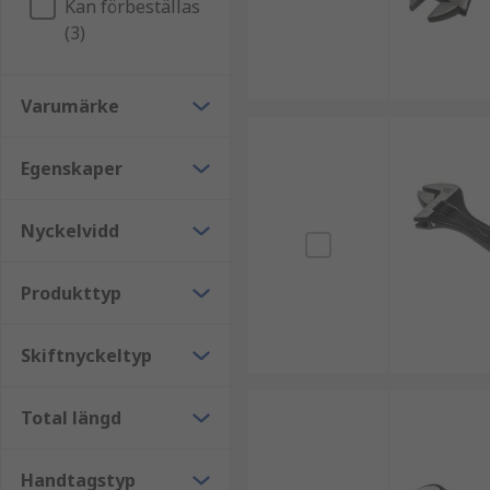
Kan förbeställas
Rörtång - Rörtänger har härdade, räfflade käfta
(3)
och rördelar. De ger extra grepp för de tätare, s
Bandnyckel - Liknande en rörtång använder en ban
grepp på de valda fästelementen. Genom antingen
Varumärke
gripa och vrida föremål (som biloljefilter) i situ
Egenskaper
Typiska användningsområden
Nyckelvidd
Skiftnycklar kan användas inom ett brett spektrum av
handverktyg. Skiftnycklar används vanligtvis av:
Produkttyp
Rörmokare
Bilreparations- och underhållstekniker
Skiftnyckeltyp
Ingenjörer
Byggare
Total längd
Byggnadsarbetare
Handtagstyp
Gör-det-själv-entusiaster.