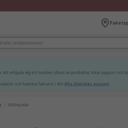
Paketsp
att erbjuda dig ett bredare utbud av produkter, lokal support och bä
odukter och hantera fakturor i ditt
Elfa-Distrelec account
r
/
Skiftnycklar