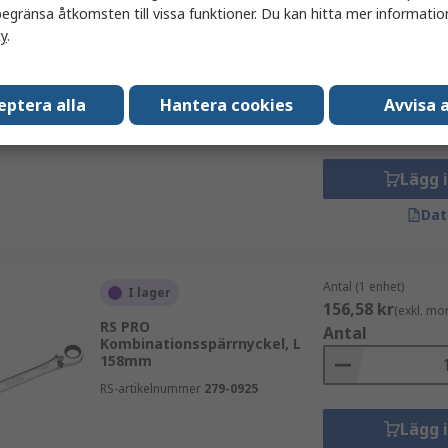
egränsa åtkomsten till vissa funktioner. Du kan hitta mer information
cy
.
Antal (1 enhet)
I lager
512,89 kr
(exkl. mo
RS PRO
Antal
Kombinationsspärrnyckel, L
eptera alla
Hantera cookies
Avvisa a
230mm
RS-artikelnummer
279-0919
Lägg 
Dat
Antal (1 enhet)
I lager
156,58 kr
(exkl. mo
RS PRO
Antal
Kombinationsspärrnyckel, L
158mm
RS-artikelnummer
279-0925
Lägg 