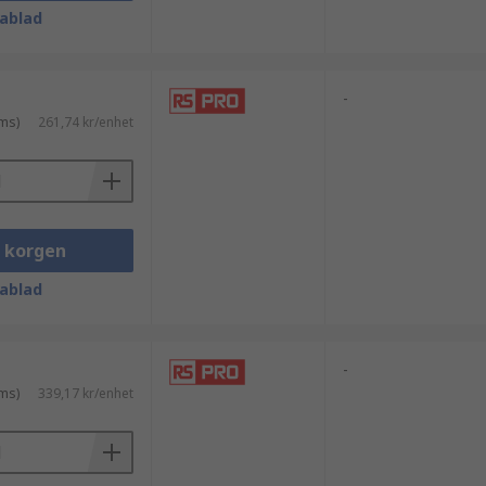
ablad
-
ms)
261,74 kr/enhet
i korgen
ablad
-
ms)
339,17 kr/enhet