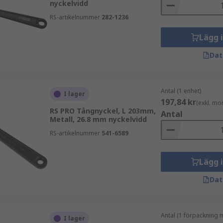
nyckelvidd
RS-artikelnummer
282-1236
Lägg 
Dat
Antal (1 enhet)
I lager
197,84 kr
(exkl. mo
RS PRO Tångnyckel, L 203mm,
Antal
Metall, 26.8 mm nyckelvidd
RS-artikelnummer
541-6589
Lägg 
Dat
Antal (1 förpackning 
I lager