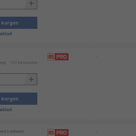
i korgen
ablad
-
ms)
197,84 kr/enhet
i korgen
ablad
med 3 enheter)
-