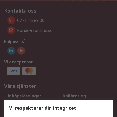
Kontakta oss
0771-45 89 00
kund@rsonline.se
Följ oss på
Vi accepterar
Våra tjänster
Inköpslösningar
Kalibrering
Utökat sortiment
Oljetestning och analys
Vi respekterar din integritet
DesignSpark
Teknisk Support