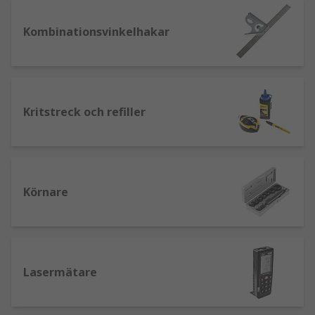
En kombinationsvinkel är ett oumbärligt
verktyg för din verktygslåda. Kan användas
Kombinationsvinkelhakar
för att hitta vinklar, mäta längder, ge raka
kanter och räta vinklar.
Ingenjörsvinklar - Även kända som
maskinvinklar, utmärkta för att bedöma
Kritstreck och refiller
vinklar, markera raka linjer och mäta
längder.
Vattenpass - Vattenpass använder små
luftbubblor för att hålla föremål noggrant
vertikalt och horisontellt
Körnare
Laservattenpass - Använder en laserlinje
för att synligt se linjen på ytan. Ett
självnivellerande laservattenpass kan
ställas upp på en yta och kan bestämma
Lasermätare
nivån på egen hand.
Kritsnöre - Sträcks över olika längder och