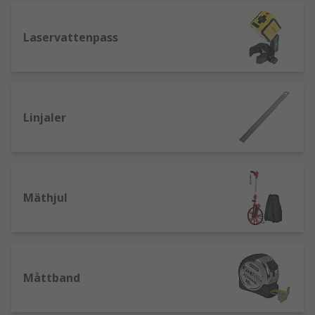
knäpps sedan för att lämna en kritlinje på
en yta.
Laservattenpass
Ritspetsar - Används för att markera eller
rista på olika material. De hållbara spetsiga
ändarna gör att du kan producera en grund
repa som inte lätt gnuggas bort, vilket gör
dem idealiska för att producera en svag
Linjaler
linje när du mäter eller markerar material
med precision.
På RS har vi ett stort urval av vinklar, vattenpass,
måttband, kritsnören, laservattenpass och mer
Mäthjul
från vårt eget varumärke RS PRO och välkända
varumärken som Dewalt, Bosch, Fluke och
Stanley.
Måttband