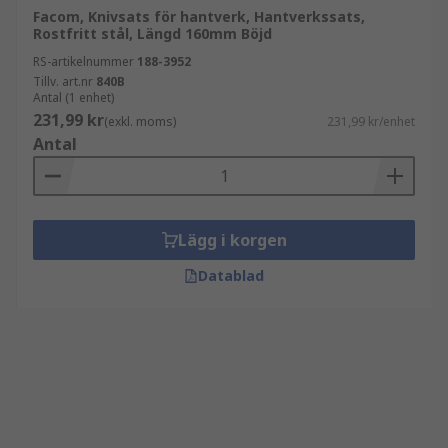
Facom, Knivsats för hantverk, Hantverkssats,
Rostfritt stål, Längd 160mm Böjd
RS-artikelnummer
188-3952
Tillv. art.nr
840B
Antal (1 enhet)
231,99 kr
(exkl. moms)
231,99 kr/enhet
Antal
Lägg i korgen
Datablad