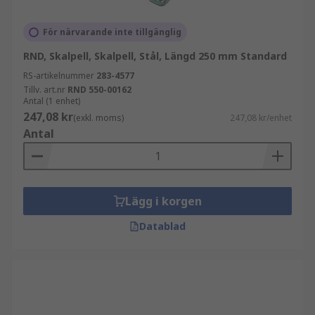
För närvarande inte tillgänglig
RND, Skalpell, Skalpell, Stål, Längd 250 mm Standard
RS-artikelnummer
283-4577
Tillv. art.nr
RND 550-00162
Antal (1 enhet)
247,08 kr
(exkl. moms)
247,08 kr/enhet
Antal
Lägg i korgen
Datablad