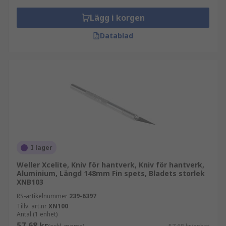
Lägg i korgen
Datablad
I lager
Weller Xcelite, Kniv för hantverk, Kniv för hantverk,
Aluminium, Längd 148mm Fin spets, Bladets storlek
XNB103
RS-artikelnummer
239-6397
Tillv. art.nr
XN100
Antal (1 enhet)
57,68 kr