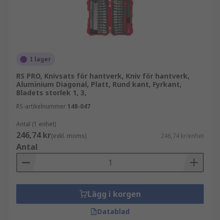
föremål, särskilt för kirurgiska blad.
Öppna skalpellbladets förpackning vid
delningen i förpackningen.
Ta bort bladet med ett instrument, möjligen
I lager
ett kirurgiskt instrument som en pincett.
RS PRO, Knivsats för hantverk, Kniv för hantverk,
Aluminium Diagonal, Platt, Rund kant, Fyrkant,
Matcha skalpellbladet mot
Bladets storlek 1, 3,
skalpellhandtaget.
RS-artikelnummer
148-047
Skjut bladet nedåt tills det faller in i de små
spåren i skalpellhandtaget. Fortsätt att
Antal (1 enhet)
246,74 kr
flytta bladet nedåt tills det klickar på plats.
(exkl. moms)
246,74 kr/enhet
Antal
För en hobbykniv måste hylsan som säkrar bladet
öppnas.
Ta bort bladet från handtaget och kassera
Lägg i korgen
det försiktigt.
Datablad
Sätt in ett nytt blad i spåret vid handtagets