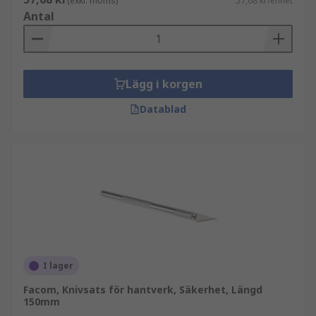
(exkl. moms)
57,68 kr/enhet
Antal
Lägg i korgen
Datablad
I lager
Facom, Knivsats för hantverk, Säkerhet, Längd
150mm