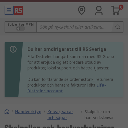
0
Sök efter MPN
Du har omdirigerats till RS Sverige
Elfa-Distrelec har gått samman med RS Group
för att erbjuda dig ett bredare utbud av
produkter, lokal support och bättre tjänster.
Du kan fortfarande se orderhistorik, returnera
produkter och hantera fakturor i ditt
Elfa-
Distrelec account
/
Handverktyg
/
Knivar, saxar
/
Skalpeller och
och sågar
hantverksknivar
Skalpeller och hantverksknivar