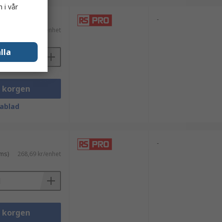
 i vår
-
ms)
174,09 kr/enhet
lla
i korgen
ablad
-
ms)
268,69 kr/enhet
i korgen