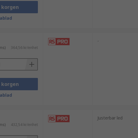
i korgen
ablad
-
ms)
364,56 kr/enhet
i korgen
ablad
Justerbar led
ms)
432,54 kr/enhet