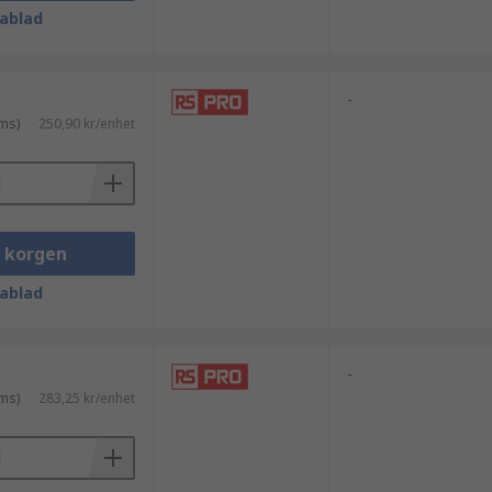
ablad
-
ms)
250,90 kr/enhet
i korgen
ablad
-
ms)
283,25 kr/enhet