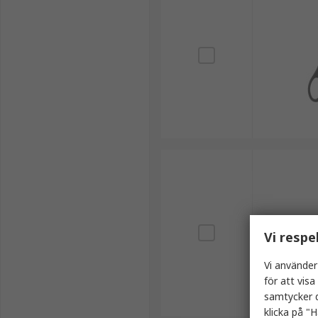
Vi respe
Vi använder
för att vis
samtycker d
klicka på "H