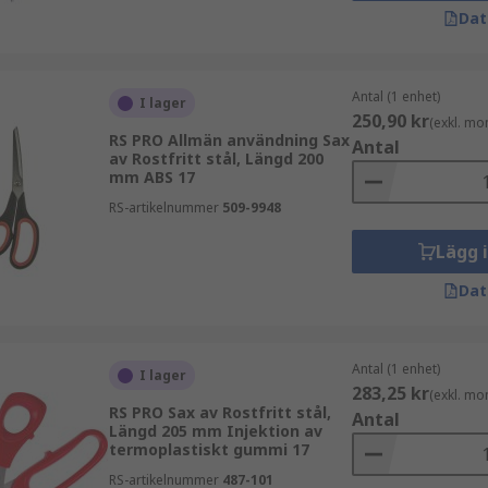
Dat
Antal (1 enhet)
I lager
250,90 kr
(exkl. mo
RS PRO Allmän användning Sax
Antal
av Rostfritt stål, Längd 200
mm ABS 17
RS-artikelnummer
509-9948
Lägg 
Dat
Antal (1 enhet)
I lager
283,25 kr
(exkl. mo
RS PRO Sax av Rostfritt stål,
Antal
Längd 205 mm Injektion av
termoplastiskt gummi 17
RS-artikelnummer
487-101