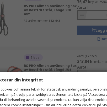
76,47 kr
(exkl. mom
RS PRO Allmän användning Sax
Antal
av Rostfritt stål, Längd 220
mm
RS-artikelnummer
182-442
Lägg 
Dat
Antal (1 enhet)
I lager
343,84 kr
(exkl. mo
RS PRO Allmän användning Sax
Antal
av Rostfritt stål, Längd 254
mm Plast 17
kterar din integritet
RS-artikelnummer
835-2703
 cookies och annan teknik för statistisk användningsanalys, personal
Lägg 
a reklam på tredje parts webbplatser. Genom att klicka på "Acceptera a
Dat
u till behandling av icke väsentliga cookies. Du kan välja dina cooki
antera cookie-inställningar". Om du inte vill ha detta klickar du på "Avv