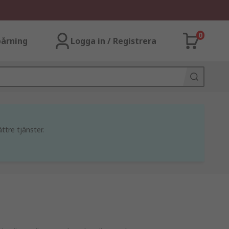
0
årning
Logga in / Registrera
ttre tjänster.