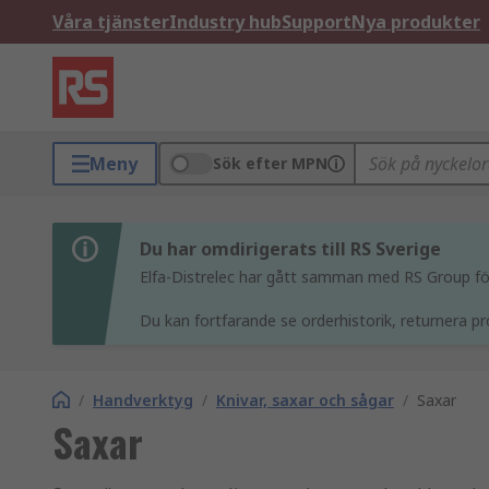
Våra tjänster
Industry hub
Support
Nya produkter
Meny
Sök efter MPN
Du har omdirigerats till RS Sverige
Elfa-Distrelec har gått samman med RS Group för 
Du kan fortfarande se orderhistorik, returnera pr
/
Handverktyg
/
Knivar, saxar och sågar
/
Saxar
Saxar