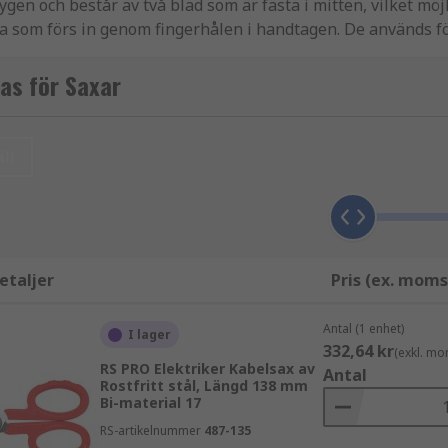
tygen och består av två blad som är fästa i mitten, vilket m
 som förs in genom fingerhålen i handtagen. De används f
hantverk till branschspecifika modeller för allt från sömnad 
om presenning, tråd, underlag eller plast.
as för Saxar
ndning inom olika branscher och tillämpningar. Från universa
ll
klippa Kevlar och andra tåliga fibrer som är nästan omöjliga 
regg och bladen är också tjocka för att motstå böjning. F
etaljer
Pris (ex. moms
i hemmet eller på kontoret. Används för att klippa papper, k
Antal (1 enhet)
I lager
t eller gummi.
332,64 kr
(exkl. mo
RS PRO Elektriker Kabelsax av
Antal
llämpningar som textilier, canvas, gummi, matta och underl
Rostfritt stål, Längd 138 mm
Bi-material 17
 Typiska tillämpningar inkluderar medicintekniska produkte
RS-artikelnummer
487-135