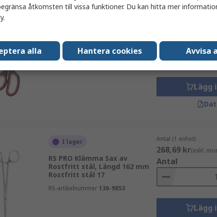
egränsa åtkomsten till vissa funktioner. Du kan hitta mer information
cy
.
Antal (1 enhet)
I lager
174,09 kr
(exkl. mo
RS PRO Allmän användning Sax
Antal
av Rostfritt stål, Längd 150
eptera alla
Hantera cookies
Avvisa a
mm ABS 17
RS-artikelnummer
509-9960
Lägg 
Dat
Antal (1 enhet)
I lager
268,69 kr
(exkl. mo
RS PRO Klämma Sax av
Antal
Rostfritt stål, Längd 162 mm
Rostfritt stål 17
RS-artikelnummer
136-9853
Lägg 