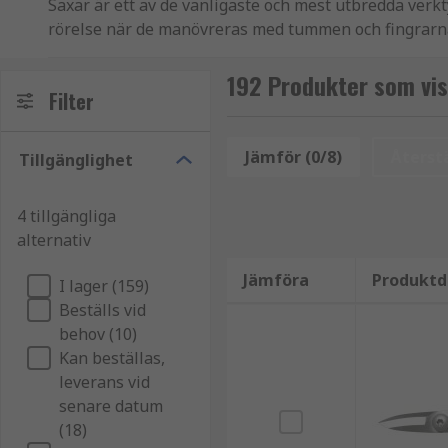
Saxar är ett av de vanligaste och mest utbredda verk
rörelse när de manövreras med tummen och fingrarna
otaliga branscher, från att klippa papper och tyg för 
tillämpningar. Rätt sax kan klippa olika material, sås
192 Produkter som vis
Filter
På RS lagerhåller vi ett brett utbud av saxar för anvä
du behöver.
Jämför (0/8)
Återstä
Tillgänglighet
Saxtyper
4 tillgängliga
alternativ
Elektriker saxar är speciellt utformade för att 
ändamålsenligt utformade saxar har en vass skä
Jämföra
Produktd
I lager (159)
utmärkt kraftöverföring.
Beställs vid
Universalsaxar är idealiska för klippuppgifter 
behov (10)
finns olika handtagsalternativ som metall, plas
Kan beställas,
Sidböjda saxar är utformade för användning i ti
leverans vid
handtag och justerbar pivåskruv och låsmutter.
senare datum
(18)
Kirurgiska saxar utformade för miniatyrarbete.