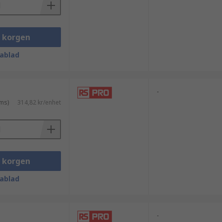
i korgen
ablad
-
ms)
314,82 kr/enhet
i korgen
ablad
-