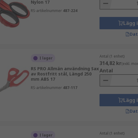
Nylon 17
RS-artikelnummer
487-224
Lägg 
Dat
Antal (1 enhet)
I lager
314,82 kr
(exkl. mo
RS PRO Allmän användning Sax
Antal
av Rostfritt stål, Längd 250
mm ABS 17
RS-artikelnummer
487-117
Lägg 
Dat
Antal (1 enhet)
I lager