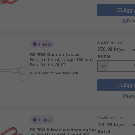
Lägg 
Dat
Antal (1 enhet)
I lager
276,98 kr
(exkl. mo
RS PRO Klämma Sax av
Antal
Rostfritt stål, Längd 160 mm
Rostfritt stål 17
RS-artikelnummer
444-4088
Lägg 
Dat
Antal (1 enhet)
I lager
236,99 kr
(exkl. mo
RS PRO Allmän användning Sax
Antal
av Rostfritt stål, Längd 203