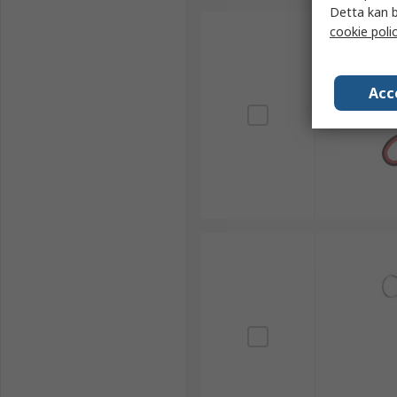
Detta kan b
cookie poli
Acc