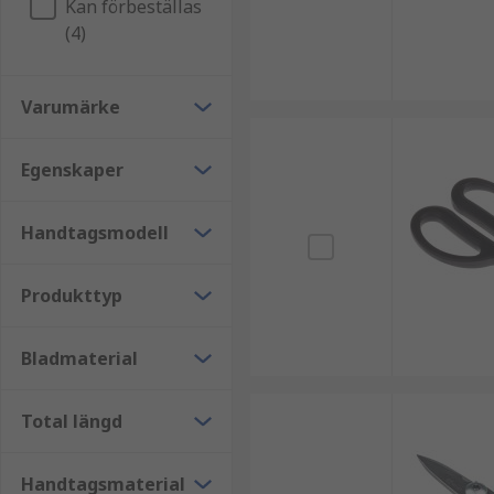
Kan förbeställas
urmakeri och smycken samt elektroniktillverkni
(4)
Varumärke
Egenskaper
Handtagsmodell
Produkttyp
Bladmaterial
Total längd
Handtagsmaterial