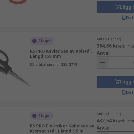
ng.
Lägg 
Dat
Antal (1 enhet)
I lager
364,56 kr
(exkl. mo
RS PRO Kevlar Sax av Kolstål,
Antal
Längd 159 mm
RS-artikelnummer
835-2719
Lägg 
Dat
Antal (1 enhet)
I lager
432,54 kr
(exkl. mo
RS PRO Elektriker Kabelsax av
Antal
Kromat stål, Längd 5.5 in