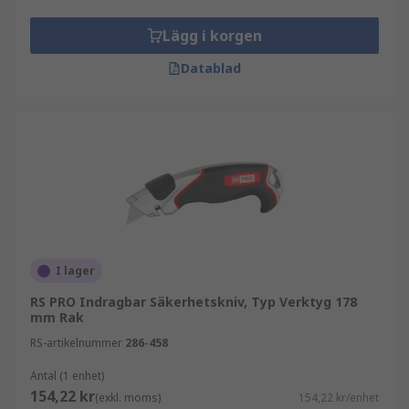
Lägg i korgen
Datablad
I lager
RS PRO Indragbar Säkerhetskniv, Typ Verktyg 178
mm Rak
RS-artikelnummer
286-458
Antal (1 enhet)
154,22 kr
(exkl. moms)
154,22 kr/enhet