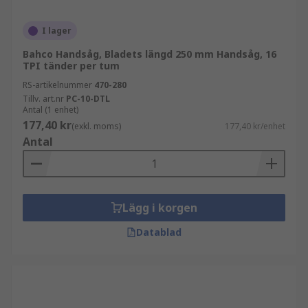
I lager
Bahco Handsåg, Bladets längd 250 mm Handsåg, 16
TPI tänder per tum
RS-artikelnummer
470-280
Tillv. art.nr
PC-10-DTL
Antal (1 enhet)
177,40 kr
(exkl. moms)
177,40 kr/enhet
Antal
Lägg i korgen
Datablad