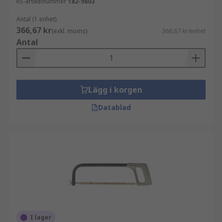
RS-artikelnummer
182-9803
Antal (1 enhet)
366,67 kr
(exkl. moms)
366,67 kr/enhet
Antal
Lägg i korgen
Datablad
I lager