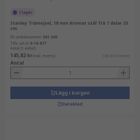
I lager
Stanley Trämejsel, 18 mm Kromat stål Trä 1 delar 33
cm
RS-artikelnummer
561-945
Tillv. art.nr
0-16-877
Antal (1 enhet)
145,82 kr
(exkl. moms)
145,82 kr/enhet
Antal
Lägg i korgen
Datablad