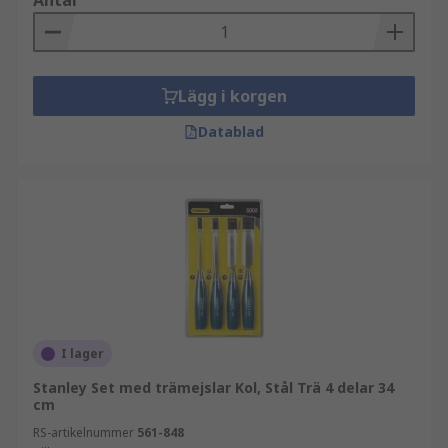
Antal
Lägg i korgen
Datablad
I lager
Stanley Set med trämejslar Kol, Stål Trä 4 delar 34
cm
RS-artikelnummer
561-848