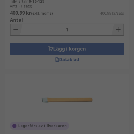
Tillv. art.nr
0-16-129
Antal (1 sats)
400,99 kr
(exkl. moms)
400,99 kr/sats
Antal
Lägg i korgen
Datablad
Lagerförs av tillverkaren