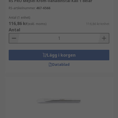
RS PRO Mejsel Krom-vanadinstål Kall 1 delar
RS-artikelnummer
467-6566
Antal (1 enhet)
116,86 kr
(exkl. moms)
116,86 kr/enhet
Antal
Lägg i korgen
Datablad