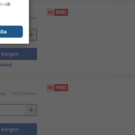
 i vår
-
ms)
222,08 kr/enhet
lla
i korgen
ablad
-
ms)
196,91 kr/enhet
i korgen