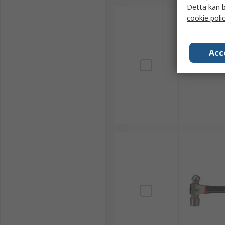
Detta kan b
cookie poli
Acc