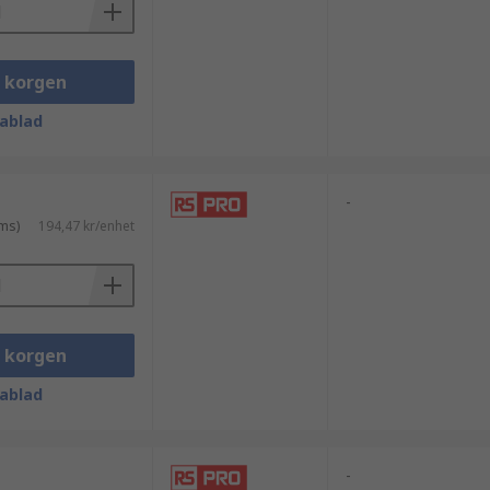
i korgen
ablad
-
ms)
194,47 kr/enhet
i korgen
ablad
-