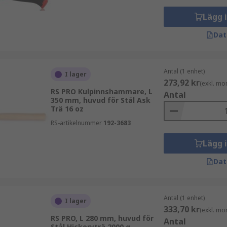
Lägg 
Dat
Antal (1 enhet)
I lager
273,92 kr
(exkl. mo
RS PRO Kulpinnshammare, L
Antal
350 mm, huvud för Stål Ask
Trä 16 oz
RS-artikelnummer
192-3683
Lägg 
Dat
Antal (1 enhet)
I lager
333,70 kr
(exkl. mo
RS PRO, L 280 mm, huvud för
Antal
Stål Hickoryträ 2000 g