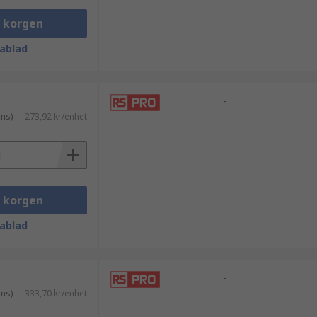
i korgen
ablad
-
ms)
273,92 kr/enhet
i korgen
ablad
-
ms)
333,70 kr/enhet