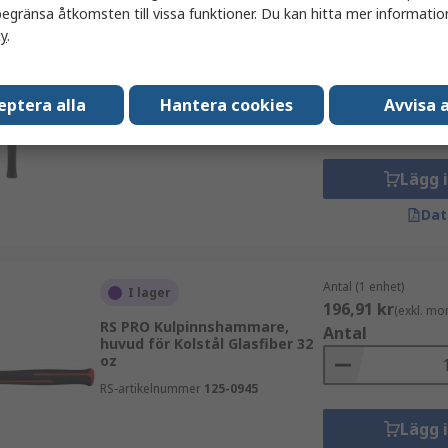
egränsa åtkomsten till vissa funktioner. Du kan hitta mer information
cy
.
Antal (1 enhet)
I lager
222,08 kr
(exkl. mo
RS PRO Hammare, L 325 mm,
Antal
huvud för Stål Glasfiber 20 oz
eptera alla
Hantera cookies
Avvisa a
RS-artikelnummer
537-007
Lägg 
Dat
Antal (1 enhet)
I lager
196,91 kr
(exkl. mo
RS PRO Kulpinnshammare,
Antal
huvud för Kolstål Glasfiber 32
oz
RS-artikelnummer
125-0945
Lägg 