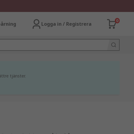
0
årning
Logga in / Registrera
ttre tjänster.