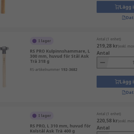
Lägg 
ch kraftiga, ofta fyrkantiga huvud används oftast för rivning
Dat
 det finns andra variabler att överväga när man köper en. Ha
ch stål. Handtagen har ofta gummerade grepp för extra säkerhet
stål men för mer specialiserade tillämpningar kan man hitt
Antal (1 enhet)
I lager
219,28 kr
(exkl. mo
RS PRO Kulpinnshammare, L
Antal
300 mm, huvud för Stål Ask
Trä 318 g
talliskt huvud fäst vid ett handtag. Designad för tung användn
RS-artikelnummer
192-3682
 såsom rivning. De finns tillgängliga i en mängd olika huvudm
Lägg 
gkraftiga ytor som är starka och de förlitar sig därför på 
ning som skyddsglasögon, hörselskydd och återanvändbara ha
Dat
Antal (1 enhet)
I lager
220,58 kr
(exkl. mo
RS PRO, L 310 mm, huvud för
Antal
Kolstål Ask Trä 400 g