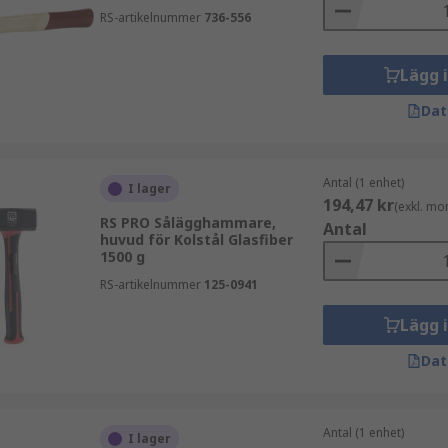
RS-artikelnummer
736-556
Lägg 
Dat
Antal (1 enhet)
I lager
194,47 kr
(exkl. mo
RS PRO Sålägghammare,
Antal
huvud för Kolstål Glasfiber
1500 g
RS-artikelnummer
125-0941
Lägg 
Dat
Antal (1 enhet)
I lager