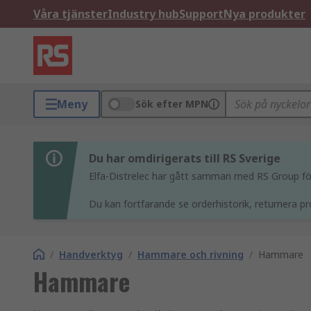
Våra tjänster
Industry hub
Support
Nya produkter
Meny
Sök efter MPN
Du har omdirigerats till RS Sverige
Elfa-Distrelec har gått samman med RS Group för 
Du kan fortfarande se orderhistorik, returnera pr
/
Handverktyg
/
Hammare och rivning
/
Hammare
Hammare