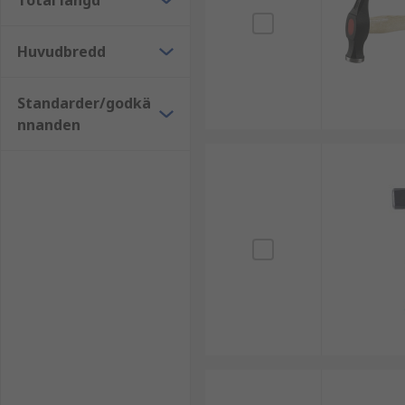
Total längd
Huvudbredd
Standarder/godkä
nnanden