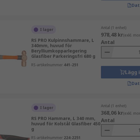
Dat
Antal (1 enhet)
I lager
978,48 kr
(exkl. mo
RS PRO Kulpinnshammare, L
Antal
340mm, huvud för
Berylliumkopparlegering
Glasfiber Parkeringsfri 680 g
RS-artikelnummer
441-251
Lägg 
Dat
Antal (1 enhet)
I lager
368,06 kr
(exkl. mo
RS PRO Hammare, L 340 mm,
Antal
huvud för Kolstål Glasfiber 450
g
RS-artikelnummer
224-2251