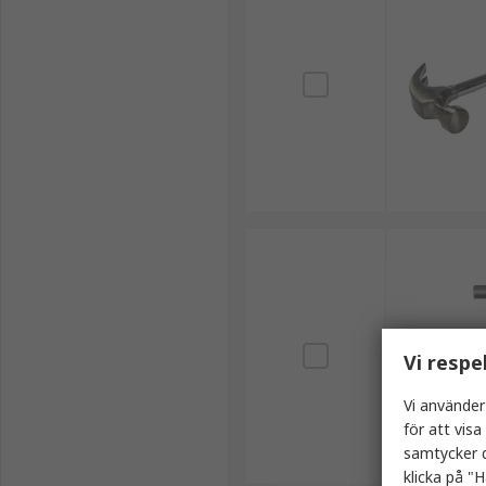
Vi respe
Vi använder
för att vis
samtycker d
klicka på "H