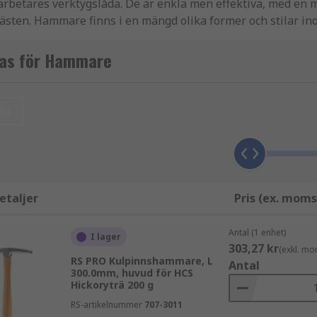
esarbetares verktygslåda. De är enkla men effektiva, med 
v fästen. Hammare finns i en mängd olika former och stilar i
 kan lära dig mer i vår
guide om hammare och släggor
.Vi 
h Släggor.
sas för Hammare
ll
ligt små för att passa i verktygslådor eller väskor och tillr
dlade huvuden för ökad hållbarhet, utmärkt viktfördelnin
 och hållbarhet.
etaljer
Pris (ex. moms
vändas för en mängd olika jobb. Klohammare har två sidor; d
Antal (1 enhet)
I lager
 eller delar av ett projekt på plats, och den andra är en dela
303,27 kr
(exkl. mo
olika material och kan ha handtag av metall, trä eller gumm
RS PRO Kulpinnshammare, L
Antal
300.0mm, huvud för HCS
om ska utföras.
Hickoryträ 200 g
RS-artikelnummer
707-3011