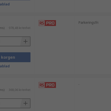
ablad
Parkeringsfri
ms)
978,48 kr/enhet
i korgen
ablad
-
ms)
368,06 kr/enhet