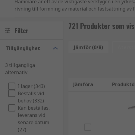
Hammare är ett av de viktigaste verktygen i en yrk
rivning till formning av material och fastsättning a
grund av deras enkelhet och anpassningsförmåga. Du
huvudgrupper: Kulhammare, Klohammare, Klubbor oc
721 Produkter som vi
Filter
Kulhammare
Jämför (0/8)
Återstä
Tillgänglighet
Kulhammare är extremt mångsidiga handverktyg, tillräck
urval av kulhammare erbjuder smidda och värmebehan
3 tillgängliga
trötthet, och ett utbud av handtag för komfort, styrka
alternativ
Klohammare
Jämföra
Produktd
I lager (343)
Beställs vid
Klohammare, oftast förknippade med träarbete, kan an
behov (332)
in spikar i ett objekt eller slå på föremål som mejslar
Kan beställas,
spikar eller bända isär föremål. Klohammare finns i 
leverans vid
storlekar för att passa både användaren och jobbet s
senare datum
Klubbor
(27)