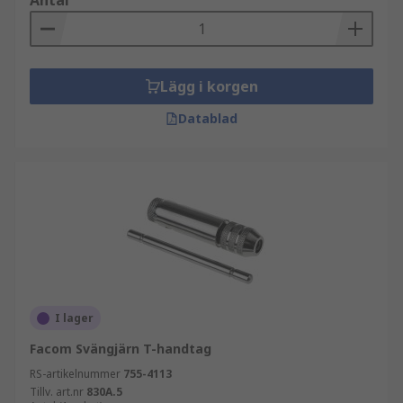
Antal
Lägg i korgen
Datablad
I lager
Facom Svängjärn T-handtag
RS-artikelnummer
755-4113
Tillv. art.nr
830A.5