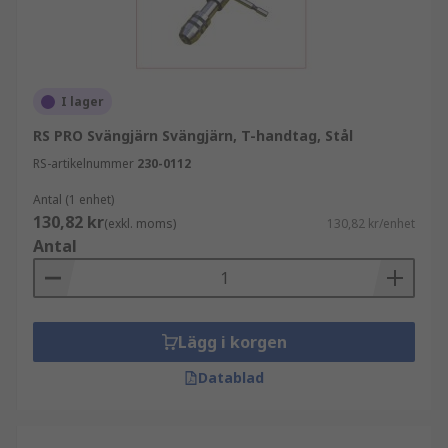
dess koniska form får fingrarna att klämma fast
verktyget. Denna typ av hållare är användbar i
trånga utrymmen eller där extra räckvidd krävs.
I lager
Hos RS har vi ett sortiment av gängtappshållare
som täcker en rad gängstorlekar och krav, vilket
RS PRO Svängjärn Svängjärn, T-handtag, Stål
innebär att du säkert kommer att hitta rätt
RS-artikelnummer
230-0112
verktyg som passar dina specifikationer.
Antal (1 enhet)
130,82 kr
(exkl. moms)
130,82 kr/enhet
Antal
Lägg i korgen
Datablad