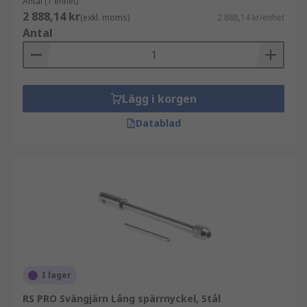
Antal (1 enhet)
2 888,14 kr
(exkl. moms)
2 888,14 kr/enhet
Antal
Lägg i korgen
Datablad
I lager
RS PRO Svängjärn Lång spärrnyckel, Stål