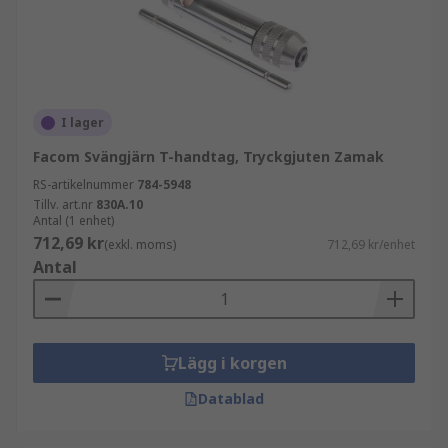
I lager
Facom Svängjärn T-handtag, Tryckgjuten Zamak
RS-artikelnummer
784-5948
Tillv. art.nr
830A.10
Antal (1 enhet)
712,69 kr
(exkl. moms)
712,69 kr/enhet
Antal
Lägg i korgen
Datablad