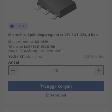
I lager
Microchip, Spänningsregulator 28V SOT-223, 4 Ben
RS-artikelnummer
823-4399
Tillv. art.nr
MCP1804T-5002I/DB
Antal (1 förpackning med 10 enheter)
95,87 kr
(exkl. moms)
9,587 kr/enhet
Antal
Lägg i korgen
Datablad