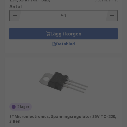
(exkl. moms)
5,831 kr/enhet
Antal
Lägg i korgen
Datablad
I lager
STMicroelectronics, Spänningsregulator 35V TO-220,
3 Ben