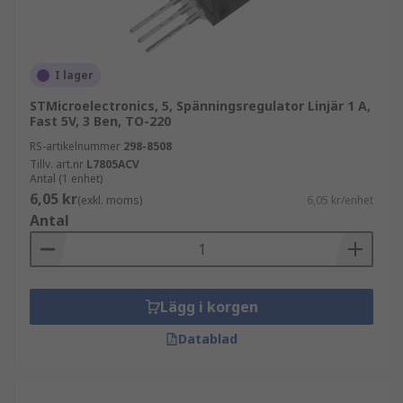
LDO (Low Dropout) spänningsregulator
Var används spänningsregulatorer?
I lager
Spänningsregulatorer finns i de flesta
STMicroelectronics, 5, Spänningsregulator Linjär 1 A,
elektroniska kretsar som kräver
Fast 5V, 3 Ben, TO-220
spänningshantering eller spänningsreglering.
RS-artikelnummer
298-8508
Detta inkluderar laddare, nätaggregat (PSU),
Tillv. art.nr
L7805ACV
telekommunikation och fordonsapplikationer.
Antal (1 enhet)
6,05 kr
(exkl. moms)
6,05 kr/enhet
Antal
Lägg i korgen
Datablad