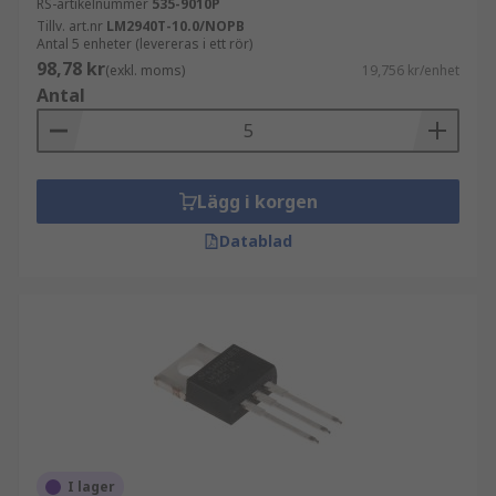
RS-artikelnummer
535-9010P
Tillv. art.nr
LM2940T-10.0/NOPB
Antal 5 enheter (levereras i ett rör)
98,78 kr
(exkl. moms)
19,756 kr/enhet
Antal
Lägg i korgen
Datablad
I lager