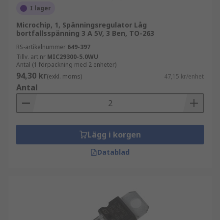
spänningsingång. Till exempel en processor.
I lager
Ingångsspänningen, utgångsspänningen och
Microchip, 1, Spänningsregulator Låg
utgångsströmmen är alla viktiga saker att
bortfallsspänning 3 A 5V, 3 Ben, TO-263
överväga när man väljer en spänningsregulator-
RS-artikelnummer
649-397
IC.
Tillv. art.nr
MIC29300-5.0WU
Antal (1 förpackning med 2 enheter)
Spänningsregulatorer kan inte omvandla
94,30 kr
(exkl. moms)
47,15 kr/enhet
spänningen från AC till DC, till exempel. Om du
Antal
behöver spänningsomvandling som ska köras
parallellt med din spänningsregulator, se vårt
sortiment av Digital-till-Analog-omvandlare
(DAC) eller Analog-till-Digital-omvandlare (ADC).
Lägg i korgen
Typer av spänningsregulatorer
Datablad
Buck-Boost switchregulator
Laddningspump
Linjär spänningsregulator