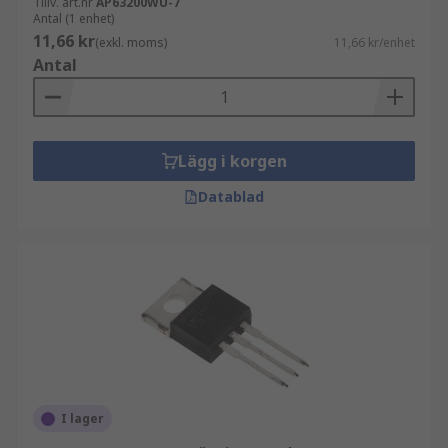
Tillv. art.nr
AP63200WU-7
Antal (1 enhet)
11,66 kr
(exkl. moms)
11,66 kr/enhet
Antal
Lägg i korgen
Datablad
I lager