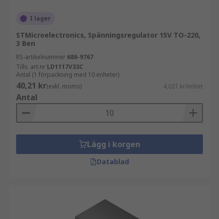
I lager
STMicroelectronics, Spänningsregulator 15V TO-220,
3 Ben
RS-artikelnummer
686-9767
Tillv. art.nr
LD1117V33C
Antal (1 förpackning med 10 enheter)
40,21 kr
(exkl. moms)
4,021 kr/enhet
Antal
Lägg i korgen
Datablad