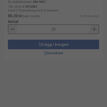
RS-artikelnummer
686-9827
Tillv. art.nr
L7812ABV
Antal (1 förpackning med 25 enheter)
80,20 kr
(exkl. moms)
3,208 kr/enhet
Antal
Lägg i korgen
Datablad