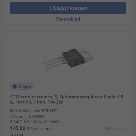
Lägg i korgen
Datablad
I lager
STMicroelectronics, 5, Spänningsregulator Linjär 1.5
A, Fast 5V, 3 Ben, TO-220
RS-artikelnummer
918-1971
Tillv. art.nr
L7805CV
Antal (1 rör med 50 enheter)
145,80 kr
(exkl. moms)
2,916 kr/enhet
Antal