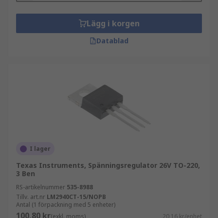
Lägg i korgen
Datablad
I lager
Texas Instruments, Spänningsregulator 26V TO-220,
3 Ben
RS-artikelnummer
535-8988
Tillv. art.nr
LM2940CT-15/NOPB
Antal (1 förpackning med 5 enheter)
100,80 kr
(exkl. moms)
20,16 kr/enhet