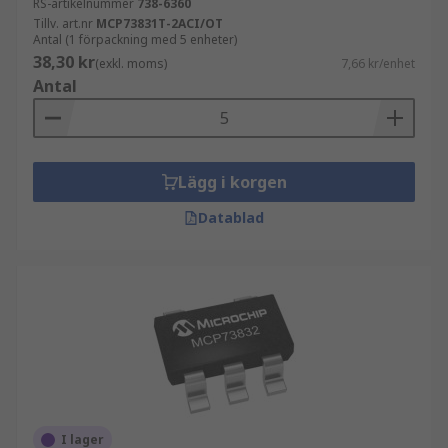
RS-artikelnummer
738-6360
Tillv. art.nr
MCP73831T-2ACI/OT
Antal (1 förpackning med 5 enheter)
38,30 kr
(exkl. moms)
7,66 kr/enhet
Antal
Lägg i korgen
Datablad
I lager