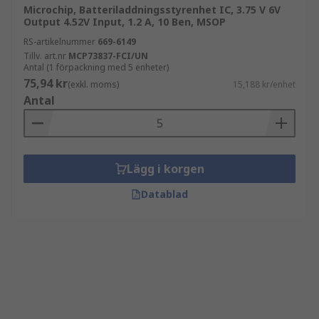
Microchip, Batteriladdningsstyrenhet IC, 3.75 V 6V
Output 4.52V Input, 1.2 A, 10 Ben, MSOP
RS-artikelnummer
669-6149
Tillv. art.nr
MCP73837-FCI/UN
Antal (1 förpackning med 5 enheter)
75,94 kr
(exkl. moms)
15,188 kr/enhet
Antal
Lägg i korgen
Datablad