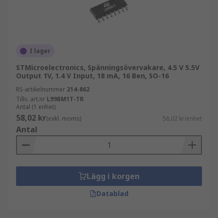
I lager
STMicroelectronics, Spänningsövervakare, 4.5 V 5.5V
Output 1V, 1.4 V Input, 18 mA, 16 Ben, SO-16
RS-artikelnummer
214-862
Tillv. art.nr
L99BM1T-TR
Antal (1 enhet)
58,02 kr
(exkl. moms)
58,02 kr/enhet
Antal
Lägg i korgen
Datablad