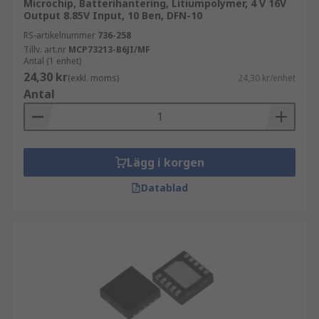
Microchip, Batterihantering, Litiumpolymer, 4 V 16V
Output 8.85V Input, 10 Ben, DFN-10
RS-artikelnummer
736-258
Tillv. art.nr
MCP73213-B6JI/MF
Antal (1 enhet)
24,30 kr
(exkl. moms)
24,30 kr/enhet
Antal
Lägg i korgen
Datablad