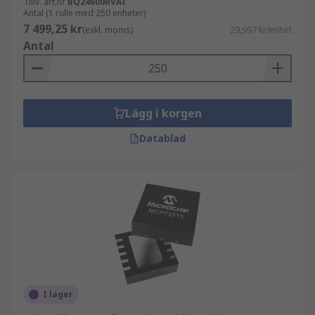
Tillv. art.nr
BQ24600RVAT
Antal (1 rulle med 250 enheter)
7 499,25 kr
(exkl. moms)
29,997 kr/enhet
Antal
Lägg i korgen
Datablad
I lager