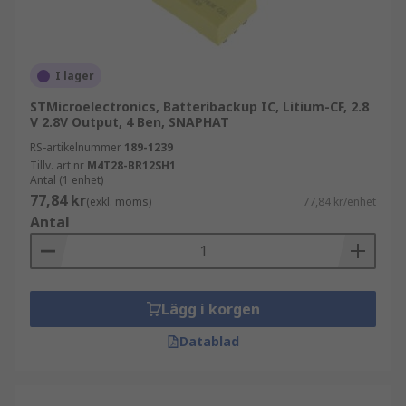
Var används batterihanteringsIC:er?
Dessa enheter finns i de flesta system som
I lager
använder en uppladdningsbar strömförsörjning,
STMicroelectronics, Batteribackup IC, Litium-CF, 2.8
såsom bärbara och wearable-enheter.
V 2.8V Output, 4 Ben, SNAPHAT
Tillämpningar inkluderar:
RS-artikelnummer
189-1239
Tillv. art.nr
M4T28-BR12SH1
Smartphones
Antal (1 enhet)
77,84 kr
Bärbara datorer
(exkl. moms)
77,84 kr/enhet
Antal
Surfplattor
Kameror
Batteridrivna verktyg
Lägg i korgen
Elbilar
Datablad
Solpaneler
Automation