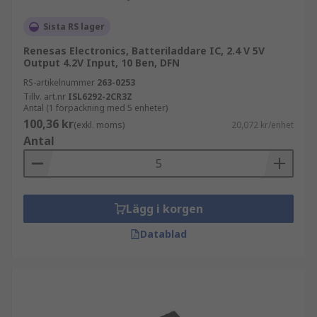
Sista RS lager
Renesas Electronics, Batteriladdare IC, 2.4 V 5V
Output 4.2V Input, 10 Ben, DFN
RS-artikelnummer
263-0253
Tillv. art.nr
ISL6292-2CR3Z
Antal (1 förpackning med 5 enheter)
100,36 kr
(exkl. moms)
20,072 kr/enhet
Antal
Lägg i korgen
Datablad