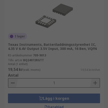
Vad är ett BMS?
BMS står för Battery Management System
(batterihanteringssystem). Detta är en
elektronisk krets som övervakar och skyddar ett
uppladdningsbart batteri.
I lager
Batterihanteringssystem innehåller enheter som
en laddningskontroller, mätare och
Texas Instruments, Batteriladdningsstyrenhet IC,
4.35 V 6.4V Output 3.5V Input, 300 mA, 16 Ben, VQFN
överspänningsskydd för att säkerställa att
RS-artikelnummer
709-9013
batteriet inte fungerar utanför dess kapacitet.
Tillv. art.nr
BQ24072RGTT
Därför ger ett BMS skydd och ökar batteriets
Antal (1 enhet)
potentiella livslängd.
19,54 kr
(exkl. moms)
19,54 kr/enhet
Antal
Lägg i korgen
Datablad