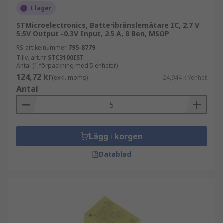
Typer av batterihanteringsIC
I lager
STMicroelectronics, Batteribränslemätare IC, 2.7 V
Batteriladdare
är utformade för att hjälpa
5.5V Output -0.3V Input, 2.5 A, 8 Ben, MSOP
till att ladda batteriet snabbt samtidigt som
RS-artikelnummer
795-8779
det hålls svalt. Laddare fungerar med
Tillv. art.nr
STC3100IST
uppladdningsbara batteripaket.
Antal (1 förpackning med 5 enheter)
124,72 kr
Batterimätare
finns tillgängliga för att ge
(exkl. moms)
24,944 kr/enhet
Antal
information om batteriets laddning.
Mätaren ger information om mängden
tillgänglig laddning och hälsostatus.
Batteriövervakare
(eller
Lägg i korgen
batteribackuphanterare) ger övervakning
och tillsyn av batteriets prestanda. De kan
Datablad
övervaka spänning, ström och temperatur
för att förhindra skador på batteriet.
Batteribackuphanterare erbjuder
reservkraft från batteriet i händelse av
strömavbrott.