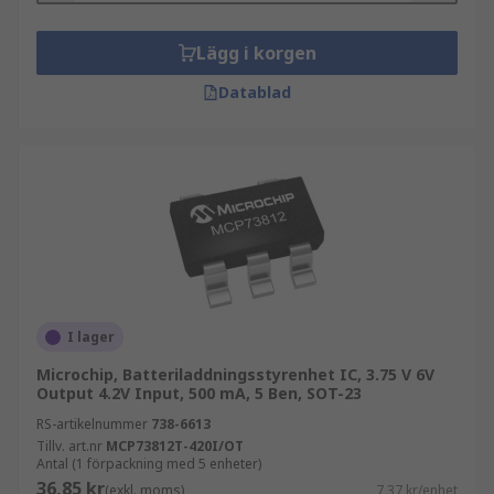
Lägg i korgen
Datablad
I lager
Microchip, Batteriladdningsstyrenhet IC, 3.75 V 6V
Output 4.2V Input, 500 mA, 5 Ben, SOT-23
RS-artikelnummer
738-6613
Tillv. art.nr
MCP73812T-420I/OT
Antal (1 förpackning med 5 enheter)
36,85 kr
(exkl. moms)
7,37 kr/enhet