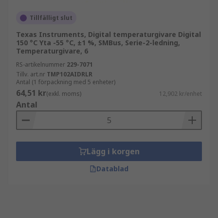
Tillfälligt slut
Texas Instruments, Digital temperaturgivare Digital
150 °C Yta -55 °C, ±1 %, SMBus, Serie-2-ledning,
Temperaturgivare, 6
RS-artikelnummer
229-7071
Tillv. art.nr
TMP102AIDRLR
Antal (1 förpackning med 5 enheter)
64,51 kr
(exkl. moms)
12,902 kr/enhet
Antal
Lägg i korgen
Datablad