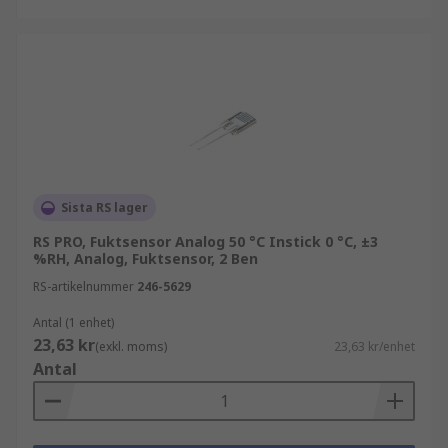
behandlade substrat. Dessa givare är billiga
och små och används i en mängd olika
applikationer och apparater.
Termiska ledare fuktgivare kalibrerar
avvikelsen mellan den termiska
ledningsförmågan hos torr luft jämfört med
fuktig luft. På grund av deras långsiktiga
hållbarhet och höga
temperaturbeständighet används dessa
Sista RS lager
givare ofta i torktumlare och ugnar.
RS PRO, Fuktsensor Analog 50 °C Instick 0 °C, ±3
%RH, Analog, Fuktsensor, 2 Ben
RS-artikelnummer
246-5629
Antal (1 enhet)
23,63 kr
(exkl. moms)
23,63 kr/enhet
Antal