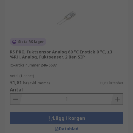
noggrannhet och tillförlitlighet.
Infraröda temperaturgivare och
termografiska kameror omvandlar termisk
strålning till en elektrisk signal för att
övervaka temperaturnivåer. Dessa är
idealiska för omständigheter där
Sista RS lager
kontaktgivare inte kan användas.
RS PRO, Fuktsensor Analog 60 °C Instick 0 °C, ±3
%RH, Analog, Fuktsensor, 2 Ben SIP
Typer av fuktgivare
RS-artikelnummer
246-5637
Kapacitiva fuktgivare använder
Antal (1 enhet)
fuktighetsberoende kondensatorer för att
31,81 kr
(exkl. moms)
31,81 kr/enhet
bestämma fuktutgång. Dessa givare
Antal
används ofta för att mäta den relativa
fuktigheten i luftkonditioneringsenheter
och HVAC-system.
Lägg i korgen
Resistiva fuktgivare mäter den elektriska
variationen i ledande polymerer och
Datablad