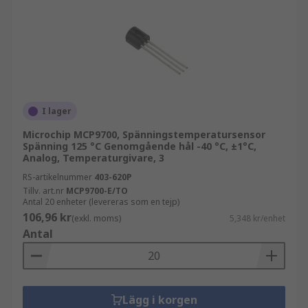
I lager
Microchip MCP9700, Spänningstemperatursensor
Spänning 125 °C Genomgående hål -40 °C, ±1°C,
Analog, Temperaturgivare, 3
RS-artikelnummer
403-620P
Tillv. art.nr
MCP9700-E/TO
Antal 20 enheter (levereras som en tejp)
106,96 kr
(exkl. moms)
5,348 kr/enhet
Antal
Lägg i korgen