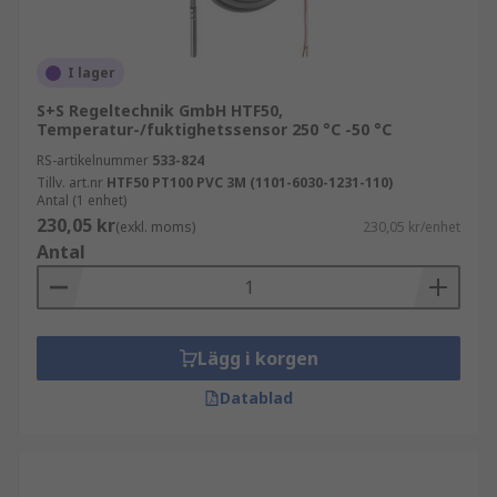
I lager
S+S Regeltechnik GmbH HTF50,
Temperatur-/fuktighetssensor 250 °C -50 °C
RS-artikelnummer
533-824
Tillv. art.nr
HTF50 PT100 PVC 3M (1101-6030-1231-110)
Antal (1 enhet)
230,05 kr
(exkl. moms)
230,05 kr/enhet
Antal
Lägg i korgen
Datablad