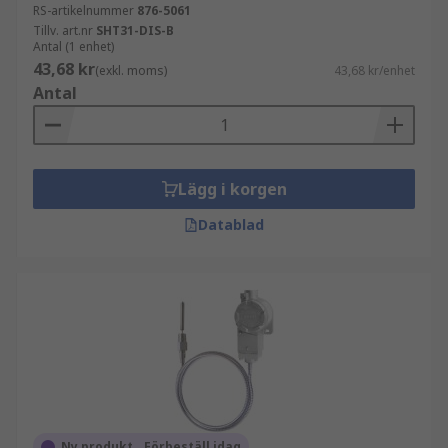
RS-artikelnummer
876-5061
Tillv. art.nr
SHT31-DIS-B
Antal (1 enhet)
43,68 kr
(exkl. moms)
43,68 kr/enhet
Antal
Lägg i korgen
Datablad
Ny produkt _ Förbeställ idag