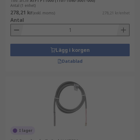
Tillv. art.nr
ATF1 PT1000 (1101-1040-5001-000)
Antal (1 enhet)
278,21 kr
(exkl. moms)
278,21 kr/enhet
Antal
Lägg i korgen
Datablad
I lager