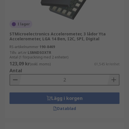
rörelsesensorer används?
Här är en lista över typiska tillämpningar där en
I lager
rörelsesensor kan användas:
STMicroelectronics Accelerometer, 3 lådor Yta
Inbrottslarm
Accelerometer, LGA 14 Ben, I2C, SPI, Digital
RS-artikelnummer
Automatiska biljettgrindar
190-8469
Tillv. art.nr
LSM6DSOXTR
Entrébelysning
Antal (1 förpackning med 2 enheter)
123,09 kr
(exkl. moms)
61,545 kr/enhet
Säkerhetsbelysning
Antal
Automatiska toalettspolningar/handtorkar
Automatiska dörrar
Lägg i korgen
Datablad