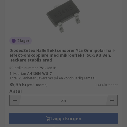
I lager
DiodesZetex Halleffektsensorer Yta Omnipolär hall-
effekt-omkopplare med mikroeffekt, SC-59 3 Ben,
Hackare stabilsierad
RS-artikelnummer
751-2862P
Tillv. art.nr
AH180N-WG-7
Antal 25 enheter (levereras på en kontinuerlig remsa)
85,35 kr
(exkl. moms)
3,414 kr/enhet
Antal
Lägg i korgen