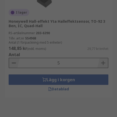
I lager
Honeywell Hall-effekt Yta Halleffektsensor, TO-92 3
Ben, IC, Quad-Hall
RS-artikelnummer
203-6390
Tillv. art.nr
SS496B
Antal (1 förpackning med 5 enheter)
148,85 kr
(exkl. moms)
29,77 kr/enhet
Antal
Lägg i korgen
Datablad