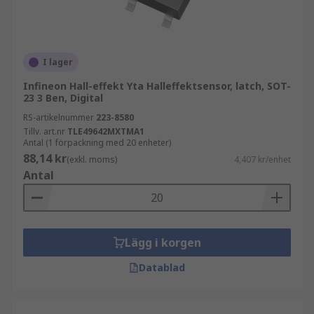
I lager
Infineon Hall-effekt Yta Halleffektsensor, latch, SOT-
23 3 Ben, Digital
RS-artikelnummer
223-8580
Tillv. art.nr
TLE49642MXTMA1
Antal (1 förpackning med 20 enheter)
88,14 kr
(exkl. moms)
4,407 kr/enhet
Antal
Lägg i korgen
Datablad