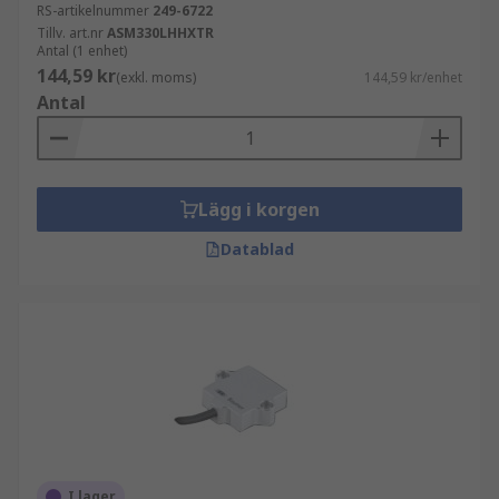
RS-artikelnummer
249-6722
Tillv. art.nr
ASM330LHHXTR
Antal (1 enhet)
144,59 kr
(exkl. moms)
144,59 kr/enhet
Antal
Lägg i korgen
Datablad
I lager