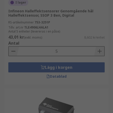
I lager
Infineon Halleffektsensorer Genomgående hål
Halleffektsensor, SSOP 3 Ben, Digital
RS-artikelnummer
753-3251P
Tillv. art.nr
TLE4906LHALA1
Antal 5 enheter (levereras i en påse)
43,01 kr
(exkl. moms)
8,602 kr/enhet
Antal
Lägg i korgen
Datablad