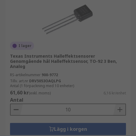
I lager
Texas Instruments Halleffektsensorer
Genomgående hål Halleffektsensor, TO-92 3 Ben,
Analog
RS-artikelnummer
900-9772
Tillv. art.nr
DRV5053OAQLPG
Antal (1 förpackning med 10 enheter)
61,60 kr
(exkl. moms)
6,16 kr/enhet
Antal
Lägg i korgen