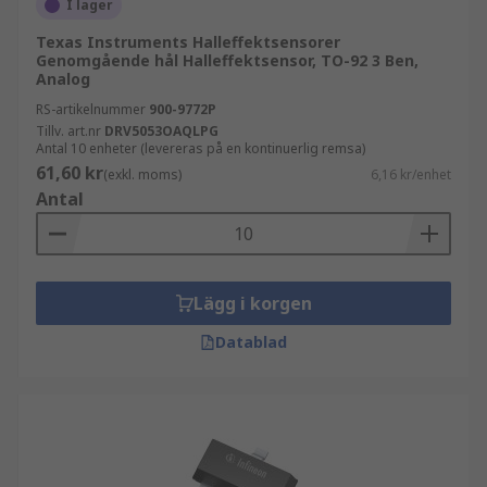
I lager
Texas Instruments Halleffektsensorer
Genomgående hål Halleffektsensor, TO-92 3 Ben,
Analog
RS-artikelnummer
900-9772P
Tillv. art.nr
DRV5053OAQLPG
Antal 10 enheter (levereras på en kontinuerlig remsa)
61,60 kr
(exkl. moms)
6,16 kr/enhet
Antal
Lägg i korgen
Datablad