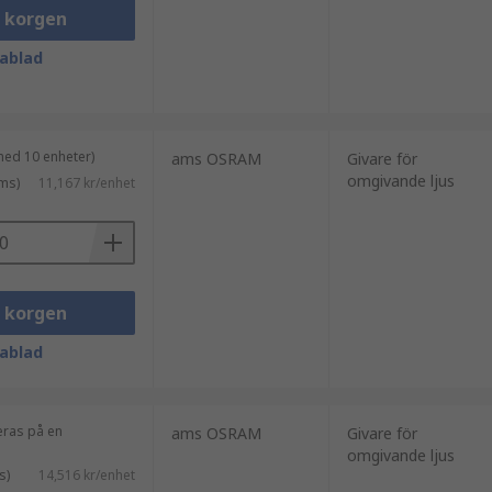
i korgen
ablad
med 10 enheter)
ams OSRAM
Givare för
omgivande ljus
ms)
11,167 kr/enhet
i korgen
ablad
eras på en
ams OSRAM
Givare för
omgivande ljus
s)
14,516 kr/enhet