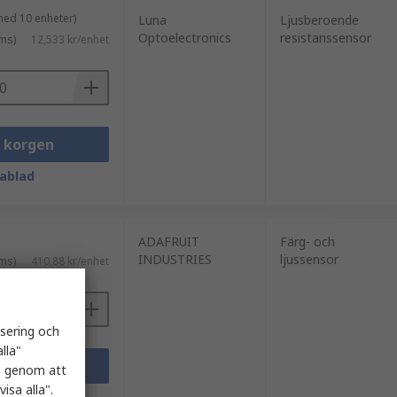
med 10 enheter)
Luna
Ljusberoende
Optoelectronics
resistanssensor
ms)
12,533 kr/enhet
i korgen
ablad
ADAFRUIT
Färg- och
INDUSTRIES
ljussensor
ms)
410,88 kr/enhet
isering och
lla"
i korgen
es genom att
isa alla".