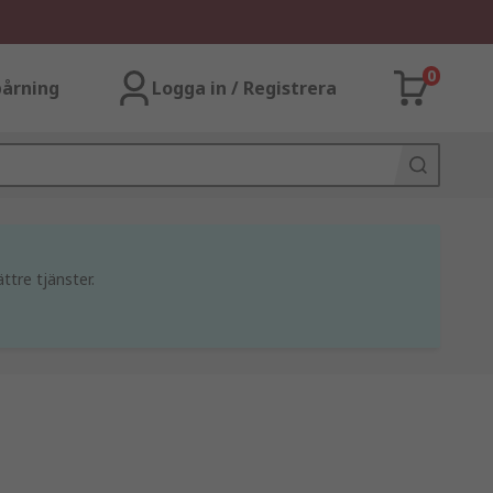
0
årning
Logga in / Registrera
ttre tjänster.