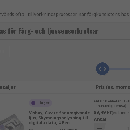
nvänds ofta i tillverkningsprocesser när färgkonsistens ho
mt läkemedel. De kan också användas i mycket sofistikerade 
ärnor och andra astronomiska objekt, vilket gör det möjligt 
as för Färg- och ljussensorkretsar
ll
etaljer
Pris (ex. moms
Antal 10 enheter (lev
I lager
kontinuerlig remsa)
89,49 kr
Vishay, Givare för omgivande
(exkl. mom
ljus, Skymningsbelysning till
Antal
digitala data, 4 Ben