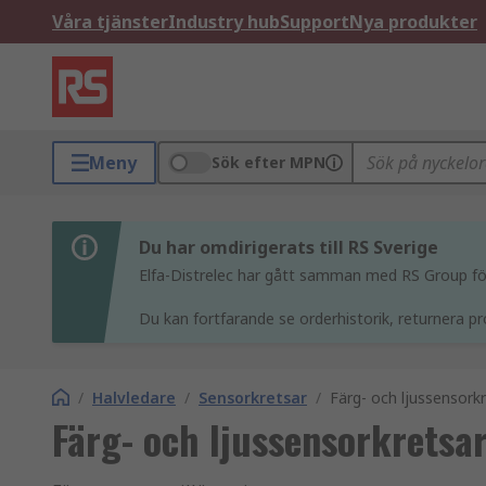
Våra tjänster
Industry hub
Support
Nya produkter
Meny
Sök efter MPN
Du har omdirigerats till RS Sverige
Elfa-Distrelec har gått samman med RS Group för 
Du kan fortfarande se orderhistorik, returnera pr
/
Halvledare
/
Sensorkretsar
/
Färg- och ljussensork
Färg- och ljussensorkretsa