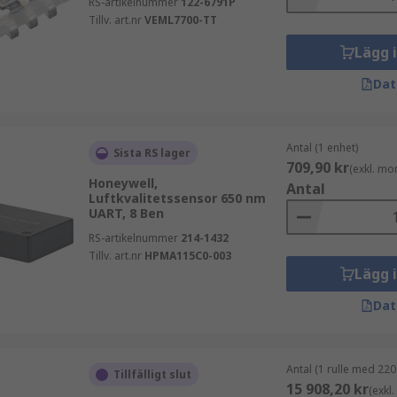
RS-artikelnummer
122-6791P
Tillv. art.nr
VEML7700-TT
Lägg 
Dat
Antal (1 enhet)
Sista RS lager
709,90 kr
(exkl. mo
Honeywell,
Antal
Luftkvalitetssensor 650 nm
UART, 8 Ben
RS-artikelnummer
214-1432
Tillv. art.nr
HPMA115C0-003
Lägg 
Dat
Antal (1 rulle med 220
Tillfälligt slut
15 908,20 kr
(exkl