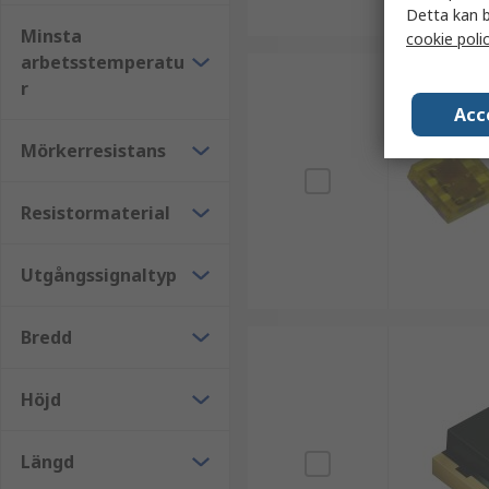
Detta kan b
Minsta
cookie poli
arbetsstemperatu
r
Acc
Mörkerresistans
Resistormaterial
Utgångssignaltyp
Bredd
Höjd
Längd