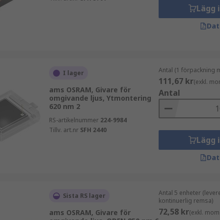
Lägg 
Dat
Antal (1 förpackning 
I lager
111,67 kr
(exkl. mo
ams OSRAM, Givare för
Antal
omgivande ljus, Ytmontering
620 nm 2
RS-artikelnummer
224-9984
Tillv. art.nr
SFH 2440
Lägg 
Dat
Antal 5 enheter (lever
Sista RS lager
kontinuerlig remsa)
72,58 kr
ams OSRAM, Givare för
(exkl. mom