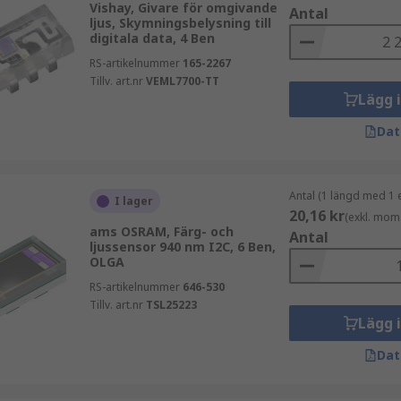
Vishay, Givare för omgivande
Antal
ljus, Skymningsbelysning till
digitala data, 4 Ben
RS-artikelnummer
165-2267
Tillv. art.nr
VEML7700-TT
Lägg 
Dat
Antal (1 längd med 1 
I lager
20,16 kr
(exkl. mom
ams OSRAM, Färg- och
Antal
ljussensor 940 nm I2C, 6 Ben,
OLGA
RS-artikelnummer
646-530
Tillv. art.nr
TSL25223
Lägg 
Dat