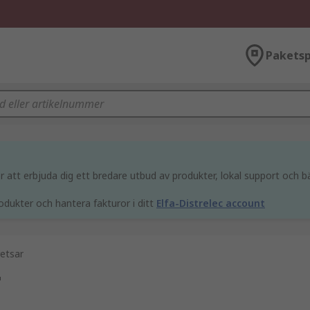
Paketsp
att erbjuda dig ett bredare utbud av produkter, lokal support och bä
odukter och hantera fakturor i ditt
Elfa-Distrelec account
retsar
r