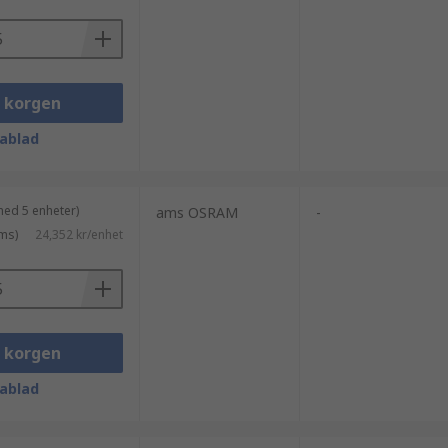
i korgen
ablad
med 5 enheter)
ams OSRAM
-
ms)
24,352 kr/enhet
i korgen
ablad