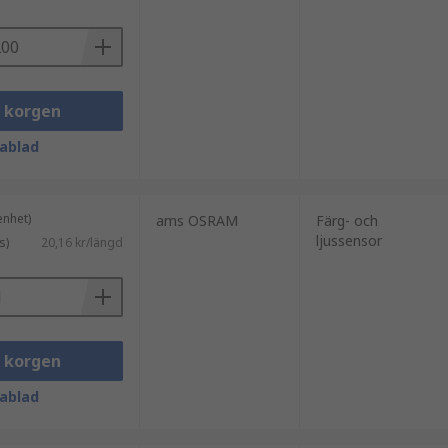
i korgen
ablad
enhet)
ams OSRAM
Färg- och
ljussensor
s)
20,16 kr/längd
i korgen
ablad