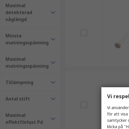
Maximal
detekterad
våglängd
Minsta
matningsspänning
Maximal
matningsspänning
Tillämpning
Vi respe
Antal stift
Vi använder
för att vis
Maximal
samtycker d
effektförlust Pd
klicka på "H