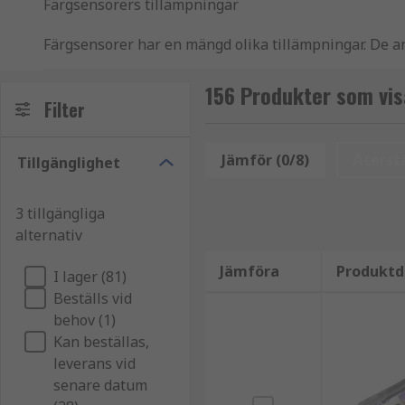
Färgsensorers tillämpningar
Färgsensorer har en mängd olika tillämpningar. De a
inom tryckning, förpackning, livsmedel och drycker sa
astronomiska applikationer för att mäta färgen på stj
156 Produkter som vis
Filter
observerade objektens natur.
Jämför (0/8)
Återstä
Tillgänglighet
3 tillgängliga
alternativ
Jämföra
Produktd
I lager (81)
Beställs vid
behov (1)
Kan beställas,
leverans vid
senare datum