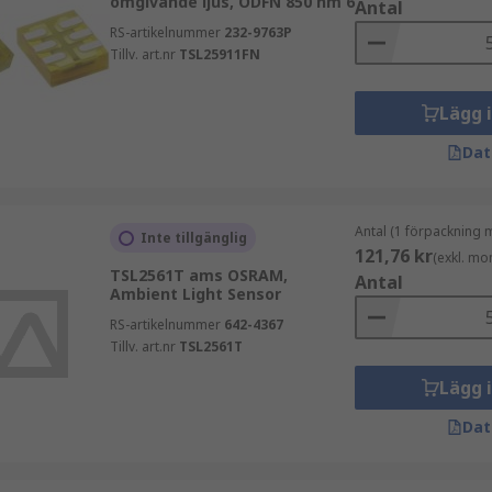
omgivande ljus, ODFN 850 nm 6
Antal
RS-artikelnummer
232-9763P
Tillv. art.nr
TSL25911FN
Lägg 
Dat
Antal (1 förpackning 
Inte tillgänglig
121,76 kr
(exkl. mo
TSL2561T ams OSRAM,
Antal
Ambient Light Sensor
RS-artikelnummer
642-4367
Tillv. art.nr
TSL2561T
Lägg 
Dat