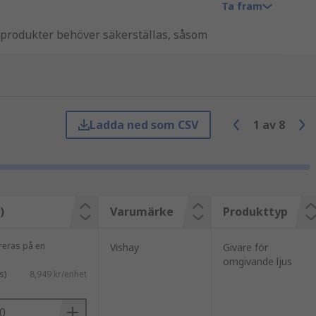
Ta fram
s produkter behöver säkerställas, såsom
tillämpningar, till exempel i olika
för forskare att fastställa mycket om de
Ladda ned som CSV
1
av
8
)
Varumärke
Produkttyp
ereras på en
Vishay
Givare för
omgivande ljus
s)
8,949 kr/enhet