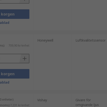
i korgen
ablad
Honeywell
Luftkvalitetssensor
ms)
709,90 kr/enhet
i korgen
ablad
0 enheter)
Vishay
Givare för
omgivande ljus
. moms)
7,231 kr/enhet