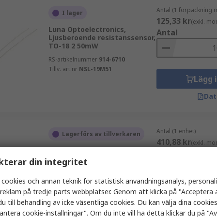
Antal (1 förpackning 
I lager
125,33 kr
(exkl. mo
Luna Optoelectronics,
Antal
Ljusberoende resistanssensor,
TO-18 2 50mW
RS-artikelnummer
914-6710
Tillv. art.nr
NSL-19M51
Lägg 
Dat
Antal (1 enhet)
Lagerförs av tillverkaren
410,88 kr
(exkl. mo
ADAFRUIT INDUSTRIES, Färg-
Antal
och ljussensor, Färgsensor
kterar din integritet
USB, 6 Ben
 cookies och annan teknik för statistisk användningsanalys, personal
RS-artikelnummer
905-4646
Tillv. art.nr
1405
a reklam på tredje parts webbplatser. Genom att klicka på "Acceptera a
Lägg 
u till behandling av icke väsentliga cookies. Du kan välja dina cooki
antera cookie-inställningar". Om du inte vill ha detta klickar du på "Avv