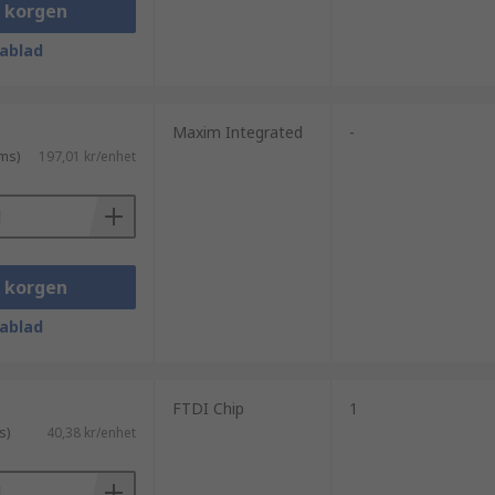
i korgen
ablad
Maxim Integrated
-
ms)
197,01 kr/enhet
i korgen
ablad
FTDI Chip
1
s)
40,38 kr/enhet