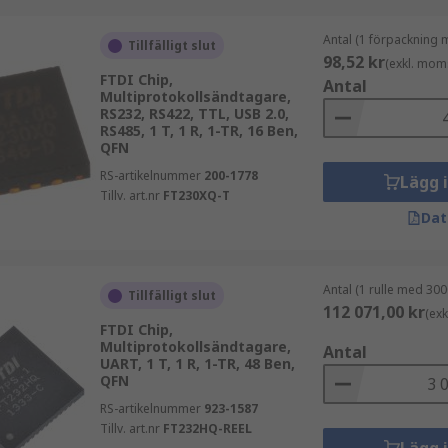
Antal (1 förpackning 
Tillfälligt slut
98,52 kr
(exkl. mom
FTDI Chip,
Antal
Multiprotokollsändtagare,
RS232, RS422, TTL, USB 2.0,
RS485, 1 T, 1 R, 1-TR, 16 Ben,
QFN
RS-artikelnummer
200-1778
Lägg 
Tillv. art.nr
FT230XQ-T
Dat
Antal (1 rulle med 300
Tillfälligt slut
112 071,00 kr
(ex
FTDI Chip,
Multiprotokollsändtagare,
Antal
UART, 1 T, 1 R, 1-TR, 48 Ben,
QFN
RS-artikelnummer
923-1587
Tillv. art.nr
FT232HQ-REEL