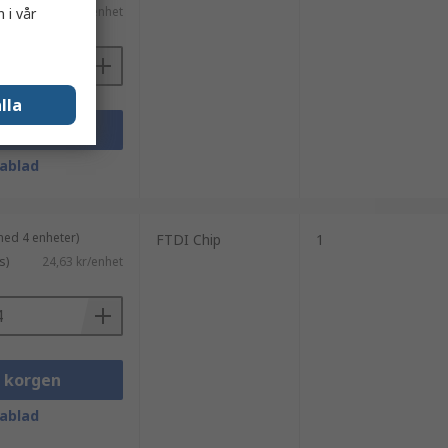
s)
45,81 kr/enhet
 i vår
lla
i korgen
ablad
med 4 enheter)
FTDI Chip
1
s)
24,63 kr/enhet
i korgen
ablad