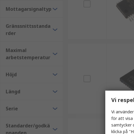
Mottagarsignaltyp
Gränssnittsstanda
rder
Maximal
arbetstemperatur
Höjd
Längd
Vi respe
Serie
Vi använder
för att vis
samtycker d
Standarder/godkä
klicka på "H
nnanden