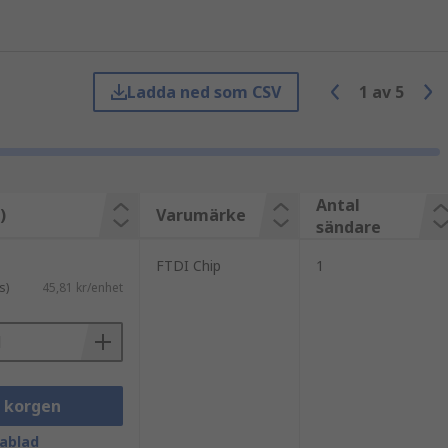
Ladda ned som CSV
1
av
5
Antal
)
Varumärke
sändare
FTDI Chip
1
s)
45,81 kr/enhet
i korgen
ablad