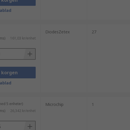
i korgen
ablad
DiodesZetex
27
ms)
161,03 kr/enhet
i korgen
ablad
med 5 enheter)
Microchip
1
ms)
26,342 kr/enhet