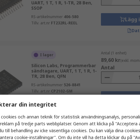
UART, 1 T, 1 R, 1-TR, 28 Ben,
SSOP
RS-artikelnummer
406-580
Lägg 
Tillv. art.nr
FT232RL-REEL
Dat
Antal (1 enhet)
I lager
89,60 kr
(exkl. mom
Silicon Labs, Programmerbar
Antal
sändtagare, UART, 1 T, 1 R, 1-
TR, 28 Ben, QFN
RS-artikelnummer
526-8841
Tillv. art.nr
CP2102-GM
Lägg 
kterar din integritet
Dat
 cookies och annan teknik för statistisk användningsanalys, personal
a reklam på tredje parts webbplatser. Genom att klicka på "Acceptera a
u till behandling av icke väsentliga cookies. Du kan välja dina cooki
Antal 1 enhet (leverer
Tillfälligt slut
remsa)
antera cookie-inställningar". Om du inte vill ha detta klickar du på "Avv