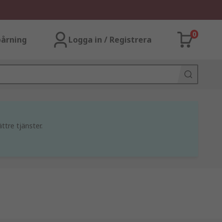
0
årning
Logga in / Registrera
ttre tjänster.