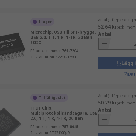
Antal (1 förpackning 
I lager
52,64 kr
(exkl. mom
Microchip, USB till SPI-brygga,
Antal
USB 2.0, 1 T, 1 R, 1-TR, 20 Ben,
SOIC
RS-artikelnummer
761-7204
Tillv. art.nr
MCP2210-I/SO
Lägg 
Dat
Antal (1 förpackning 
Tillfälligt slut
50,29 kr
(exkl. mom
FTDI Chip,
Antal
Multiprotokollsändtagare, USB
2.0, 1 T, 1 R, 1-TR, 20 Ben
RS-artikelnummer
757-0045
Tillv. art.nr
FT231XQ-R