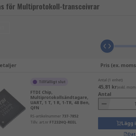
s för Multiprotokoll-transceivrar
ll
etaljer
Pris (ex. moms
Antal (1 enhet)
Tillfälligt slut
45,81 kr
(exkl. mom
FTDI Chip,
Antal
Multiprotokollsändtagare,
UART, 1 T, 1 R, 1-TR, 48 Ben,
QFN
RS-artikelnummer
737-7852
Tillv. art.nr
FT232HQ-REEL
Lägg 
Dat