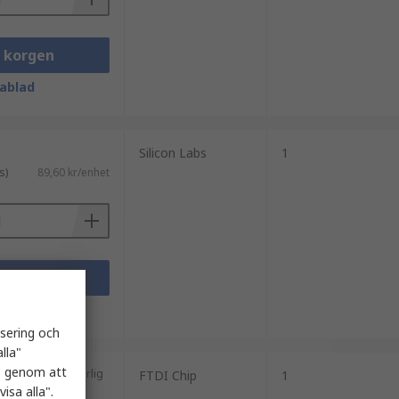
i korgen
ablad
Silicon Labs
1
s)
89,60 kr/enhet
i korgen
ablad
isering och
lla"
es genom att
as på en kontinuerlig
FTDI Chip
1
isa alla".