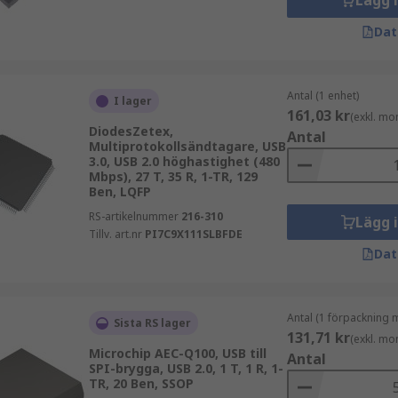
Lägg 
Dat
Antal (1 enhet)
I lager
161,03 kr
(exkl. mo
DiodesZetex,
Antal
Multiprotokollsändtagare, USB
3.0, USB 2.0 höghastighet (480
Mbps), 27 T, 35 R, 1-TR, 129
Ben, LQFP
RS-artikelnummer
216-310
Lägg 
Tillv. art.nr
PI7C9X111SLBFDE
Dat
Antal (1 förpackning 
Sista RS lager
131,71 kr
(exkl. mo
Microchip AEC-Q100, USB till
Antal
SPI-brygga, USB 2.0, 1 T, 1 R, 1-
TR, 20 Ben, SSOP