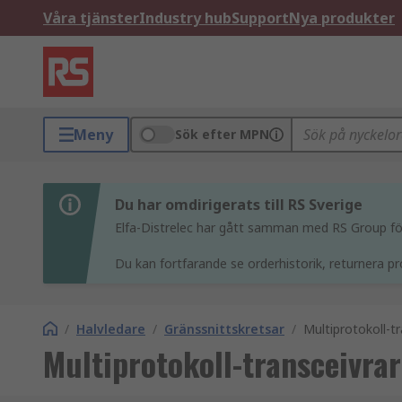
Våra tjänster
Industry hub
Support
Nya produkter
Meny
Sök efter MPN
Du har omdirigerats till RS Sverige
Elfa-Distrelec har gått samman med RS Group för 
Du kan fortfarande se orderhistorik, returnera pr
/
Halvledare
/
Gränssnittskretsar
/
Multiprotokoll-tr
Multiprotokoll-transceivrar