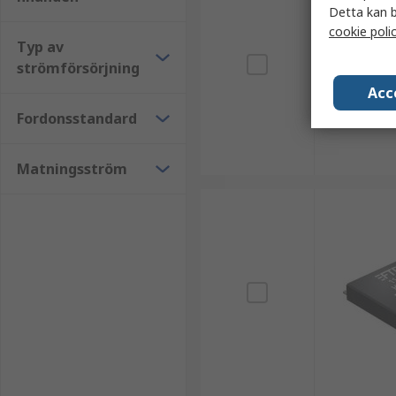
Detta kan b
cookie poli
Typ av
strömförsörjning
Acc
Fordonsstandard
Matningsström