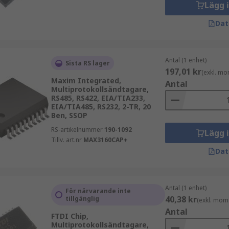
Lägg 
Dat
Antal (1 enhet)
Sista RS lager
197,01 kr
(exkl. mo
Maxim Integrated,
Antal
Multiprotokollsändtagare,
RS485, RS422, EIA/TIA233,
EIA/TIA485, RS232, 2-TR, 20
Ben, SSOP
RS-artikelnummer
190-1092
Lägg 
Tillv. art.nr
MAX3160CAP+
Dat
Antal (1 enhet)
För närvarande inte
40,38 kr
tillgänglig
(exkl. mom
Antal
FTDI Chip,
Multiprotokollsändtagare,