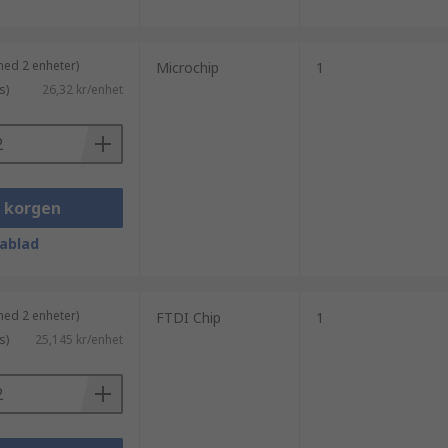
med 2 enheter)
Microchip
1
s)
26,32 kr/enhet
i korgen
ablad
med 2 enheter)
FTDI Chip
1
s)
25,145 kr/enhet