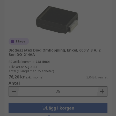
I lager
DiodesZetex Diod Omkoppling, Enkel, 600 V, 3 A, 2
Ben DO-214AA
RS-artikelnummer
738-5064
Tillv. art.nr
S3J-13-F
Antal (1 längd med 25 enheter)
76,20 kr
(exkl. moms)
3,048 kr/enhet
Antal
Lägg i korgen