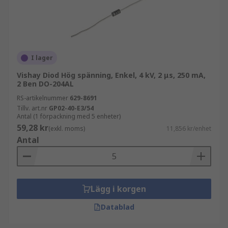
I lager
Vishay Diod Hög spänning, Enkel, 4 kV, 2 μs, 250 mA,
2 Ben DO-204AL
RS-artikelnummer
629-8691
Tillv. art.nr
GP02-40-E3/54
Antal (1 förpackning med 5 enheter)
59,28 kr
(exkl. moms)
11,856 kr/enhet
Antal
Lägg i korgen
Datablad