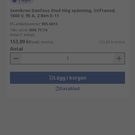
I lager
Semikron Danfoss Diod Hög spänning, Stiftanod,
1600 V, 95 A, 2 Ben E-11
RS-artikelnummer
905-6015
Tillv. art.nr
SKN 71/16
Antal (1 enhet)
153,89 kr
(exkl. moms)
153,89 kr/enhet
Antal
Lägg i korgen
Datablad