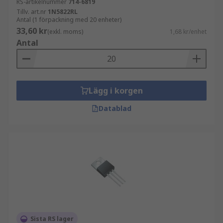
RS-artikelnummer
714-6819
Tillv. art.nr
1N5822RL
Antal (1 förpackning med 20 enheter)
33,60 kr
(exkl. moms)
1,68 kr/enhet
Antal
Lägg i korgen
Datablad
Sista RS lager