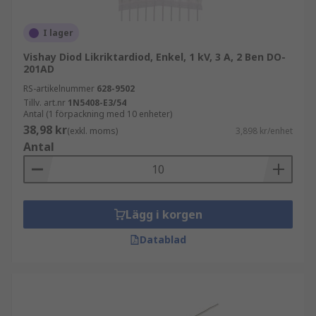
I lager
Vishay Diod Likriktardiod, Enkel, 1 kV, 3 A, 2 Ben DO-
201AD
RS-artikelnummer
628-9502
Tillv. art.nr
1N5408-E3/54
Antal (1 förpackning med 10 enheter)
38,98 kr
(exkl. moms)
3,898 kr/enhet
Antal
Lägg i korgen
Datablad