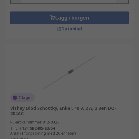
Lägg i korgen
Datablad
I lager
Vishay Diod Schottky, Enkel, 40 V, 2 A, 2 Ben DO-
204AC
RS-artikelnummer
812-9323
Tillv. art.nr
SB240S-E3/54
Antal (1 förpackning med 20 enheter)