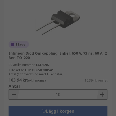
över den. Dioden kommer att vara framspänd när
positiv spänning appliceras och kommer att göra
sitt bästa för att fungera som en kortslutning och
låta strömmen flöda fritt genom dioden. Dess
huvuduppgift är att omvandla växelström (AC) till
likström (DC) genom användning av
likriktarbryggor. En likriktardiod kan ibland
I lager
användas som en Schottky-likriktare.
Infineon Diod Omkoppling, Enkel, 650 V, 73 ns, 60 A, 2
Ben TO-220
RS-artikelnummer
144-1207
Tillv. art.nr
IDP30E65D2XKSA1
Antal (1 förpackning med 10 enheter)
103,94 kr
(exkl. moms)
10,394 kr/enhet
Antal
Lägg i korgen