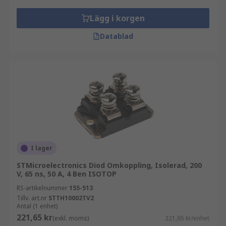
Lägg i korgen
Datablad
I lager
STMicroelectronics Diod Omkoppling, Isolerad, 200
V, 65 ns, 50 A, 4 Ben ISOTOP
RS-artikelnummer
155-513
Tillv. art.nr
STTH10002TV2
Antal (1 enhet)
221,65 kr
(exkl. moms)
221,65 kr/enhet