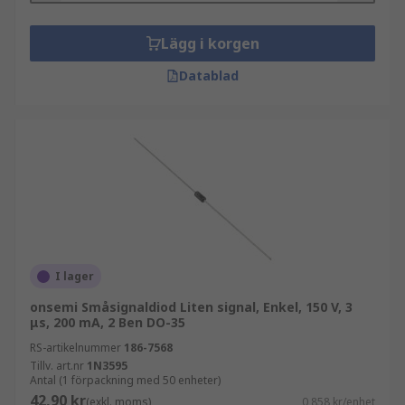
Lägg i korgen
Datablad
I lager
onsemi Småsignaldiod Liten signal, Enkel, 150 V, 3
μs, 200 mA, 2 Ben DO-35
RS-artikelnummer
186-7568
Tillv. art.nr
1N3595
Antal (1 förpackning med 50 enheter)
42,90 kr
(exkl. moms)
0,858 kr/enhet