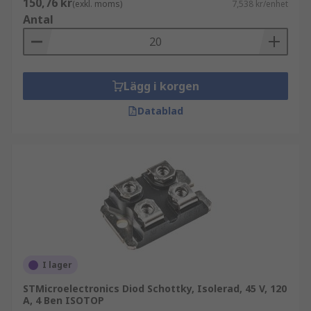
150,76 kr
(exkl. moms)
7,538 kr/enhet
Antal
Lägg i korgen
Datablad
I lager
STMicroelectronics Diod Schottky, Isolerad, 45 V, 120
A, 4 Ben ISOTOP