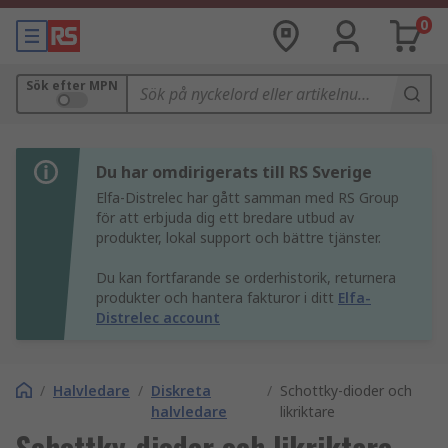
0
Sök efter MPN
Du har omdirigerats till RS Sverige
Elfa-Distrelec har gått samman med RS Group
för att erbjuda dig ett bredare utbud av
produkter, lokal support och bättre tjänster.
Du kan fortfarande se orderhistorik, returnera
produkter och hantera fakturor i ditt
Elfa-
Distrelec account
/
Halvledare
/
Diskreta
/
Schottky-dioder och
halvledare
likriktare
Schottky-dioder och likriktare