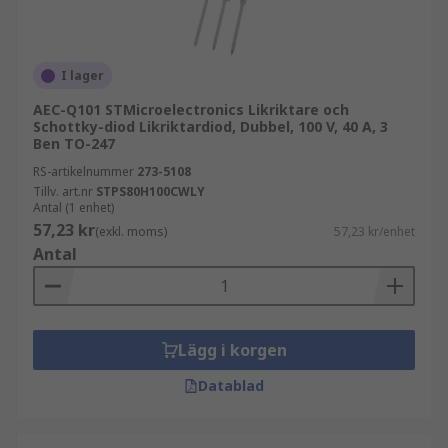
I lager
AEC-Q101 STMicroelectronics Likriktare och
Schottky-diod Likriktardiod, Dubbel, 100 V, 40 A, 3
Ben TO-247
RS-artikelnummer
273-5108
Tillv. art.nr
STPS80H100CWLY
Antal (1 enhet)
57,23 kr
(exkl. moms)
57,23 kr/enhet
Antal
Lägg i korgen
Datablad