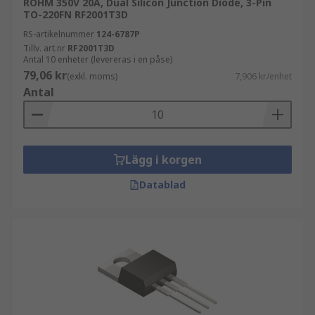
ROHM 350V 20A, Dual Silicon Junction Diode, 3-Pin
TO-220FN RF2001T3D
RS-artikelnummer
124-6787P
Tillv. art.nr
RF2001T3D
Antal 10 enheter (levereras i en påse)
79,06 kr
(exkl. moms)
7,906 kr/enhet
Antal
Lägg i korgen
Datablad