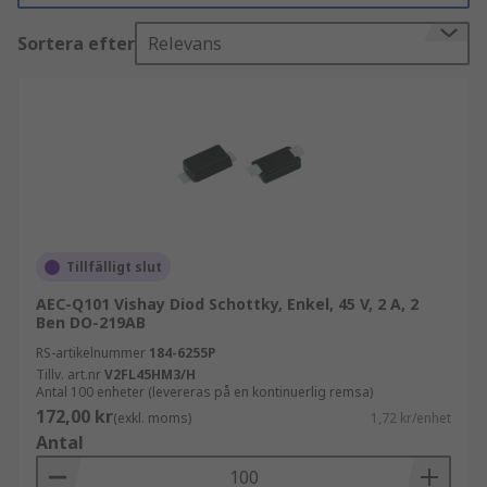
omkopplingshastighet samt förbättrad
Sortera efter
Relevans
systemeffektivitet.
Hos RS har vi ett omfattande utbud av Schottky-
dioder från ledande varumärken inom branschen,
inklusive DiodesZetex, Nexperia, ON
Semiconductor, STMicroelectronics, Vishay och
många fler.
Vad används Schottky-dioder till?
Tillfälligt slut
AEC-Q101 Vishay Diod Schottky, Enkel, 45 V, 2 A, 2
Schottky-dioder har flera användningsområden
Ben DO-219AB
inom olika elektronik- och elbranscher tack vare
RS-artikelnummer
184-6255P
deras känslighet och effektivitet. De används för
Tillv. art.nr
V2FL45HM3/H
spänningsbegränsning i applikationer, även som
Antal 100 enheter (levereras på en kontinuerlig remsa)
förebyggande av transistormättnad, och kan
172,00 kr
(exkl. moms)
1,72 kr/enhet
också användas som likriktare i nätaggregat för
Antal
att omvandla ström från AC till DC. Schottky-