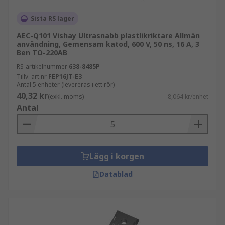
Sista RS lager
AEC-Q101 Vishay Ultrasnabb plastlikriktare Allmän
användning, Gemensam katod, 600 V, 50 ns, 16 A, 3
Ben TO-220AB
RS-artikelnummer
638-8485P
Tillv. art.nr
FEP16JT-E3
Antal 5 enheter (levereras i ett rör)
40,32 kr
(exkl. moms)
8,064 kr/enhet
Antal
Lägg i korgen
Datablad