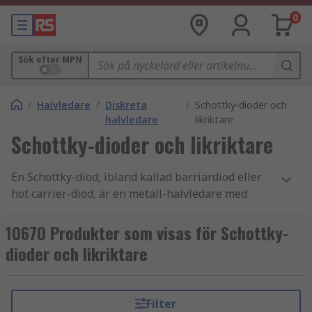
0
Sök efter MPN
/
Halvledare
/
Diskreta
/
Schottky-dioder och
halvledare
likriktare
Schottky-dioder och likriktare
En Schottky-diod, ibland kallad barriärdiod eller
hot carrier-diod, är en metall-halvledare med
snabb omkopplingsförmåga och lågt
framspänningsfall, med ett litet spänningsfall
10670 Produkter som visas för Schottky-
över anslutningarna när ström flödar genom
dioder och likriktare
dioden. Där en standarddiod har ett
spänningsfall mellan 0,6 och 1,7 volt, har en
Schottky-diod ett fall mellan 0,15 och 0,45 volt.
Filter
Detta lägre spänningsfall möjliggör hög