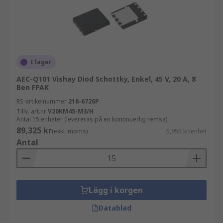
I lager
AEC-Q101 Vishay Diod Schottky, Enkel, 45 V, 20 A, 8
Ben FPAK
RS-artikelnummer
218-6726P
Tillv. art.nr
V20KM45-M3/H
Antal 15 enheter (levereras på en kontinuerlig remsa)
89,325 kr
(exkl. moms)
5,955 kr/enhet
Antal
Lägg i korgen
Datablad