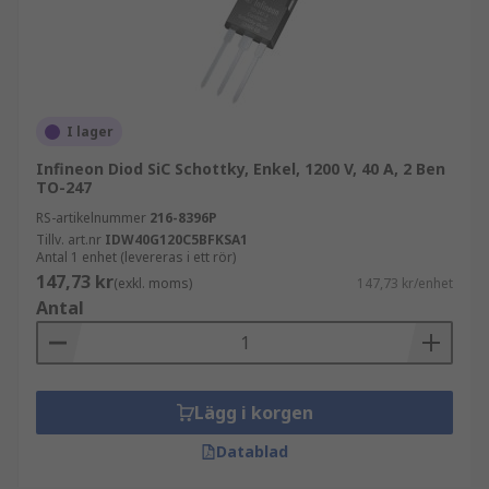
I lager
Infineon Diod SiC Schottky, Enkel, 1200 V, 40 A, 2 Ben
TO-247
RS-artikelnummer
216-8396P
Tillv. art.nr
IDW40G120C5BFKSA1
Antal 1 enhet (levereras i ett rör)
147,73 kr
(exkl. moms)
147,73 kr/enhet
Antal
Lägg i korgen
Datablad