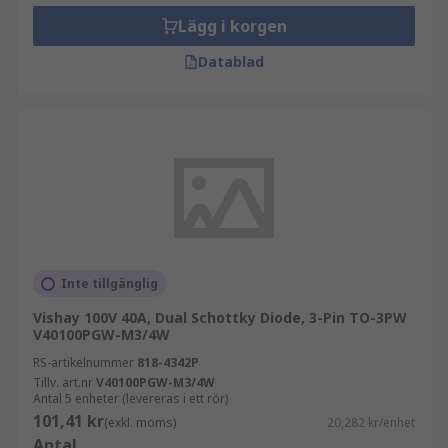
Lägg i korgen
Datablad
Inte tillgänglig
Vishay 100V 40A, Dual Schottky Diode, 3-Pin TO-3PW
V40100PGW-M3/4W
RS-artikelnummer
818-4342P
Tillv. art.nr
V40100PGW-M3/4W
Antal 5 enheter (levereras i ett rör)
101,41 kr
(exkl. moms)
20,282 kr/enhet
Antal