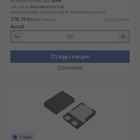
RS-artikelnummer
222-4086P
Tillv. art.nr
BAT54AHYFHT116
Antal 50 enheter (levereras på en kontinuerlig remsa)
178,10 kr
(exkl. moms)
3,562 kr/enhet
Antal
Lägg i korgen
Datablad
I lager