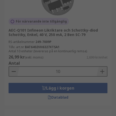
För närvarande inte tillgänglig
AEC-Q101 Infineon Likriktare och Schottky-diod
Schottky, Enkel, 40 V, 250 mA, 2 Ben SC-79
RS-artikelnummer
249-7009P
Tillv. art.nr
BAT6402VH6327XTSA1
Antal 10 enheter (levereras på en kontinuerlig remsa)
26,99 kr
(exkl. moms)
2,699 kr/enhet
Antal
Lägg i korgen
Datablad