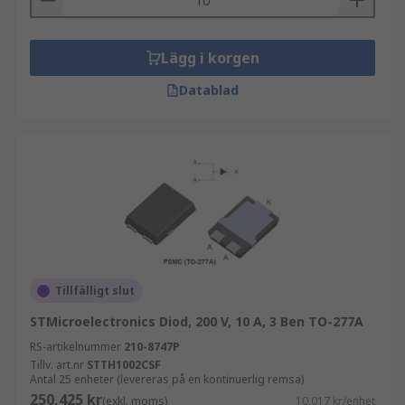
Lägg i korgen
Datablad
Tillfälligt slut
STMicroelectronics Diod, 200 V, 10 A, 3 Ben TO-277A
RS-artikelnummer
210-8747P
Tillv. art.nr
STTH1002CSF
Antal 25 enheter (levereras på en kontinuerlig remsa)
250,425 kr
(exkl. moms)
10,017 kr/enhet