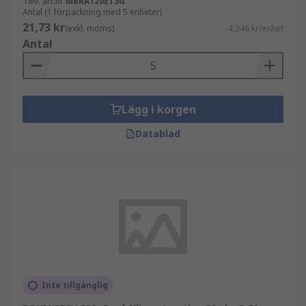
Tillv. art.nr
MBRA120ET3G
Antal (1 förpackning med 5 enheter)
21,73 kr
(exkl. moms)
4,346 kr/enhet
Antal
Lägg i korgen
Datablad
Inte tillgänglig