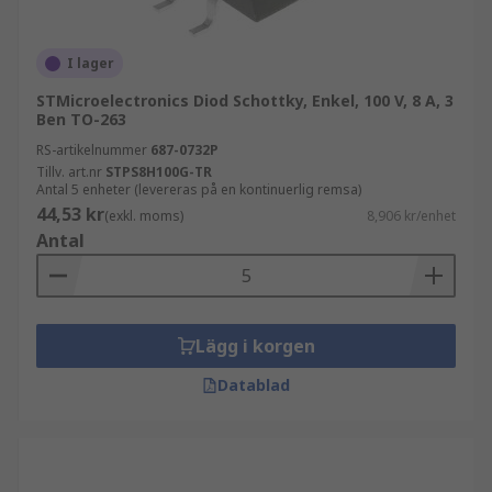
I lager
STMicroelectronics Diod Schottky, Enkel, 100 V, 8 A, 3
Ben TO-263
RS-artikelnummer
687-0732P
Tillv. art.nr
STPS8H100G-TR
Antal 5 enheter (levereras på en kontinuerlig remsa)
44,53 kr
(exkl. moms)
8,906 kr/enhet
Antal
Lägg i korgen
Datablad