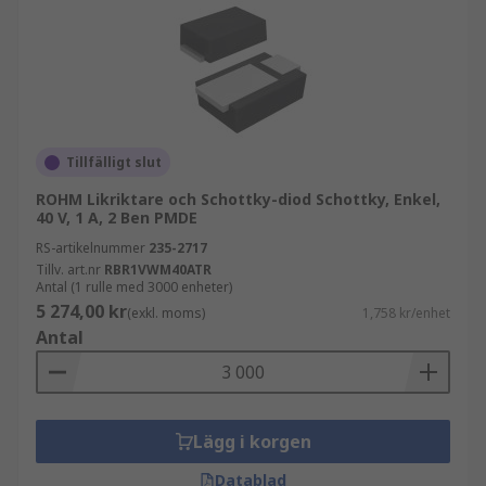
Tillfälligt slut
ROHM Likriktare och Schottky-diod Schottky, Enkel,
40 V, 1 A, 2 Ben PMDE
RS-artikelnummer
235-2717
Tillv. art.nr
RBR1VWM40ATR
Antal (1 rulle med 3000 enheter)
5 274,00 kr
(exkl. moms)
1,758 kr/enhet
Antal
Lägg i korgen
Datablad