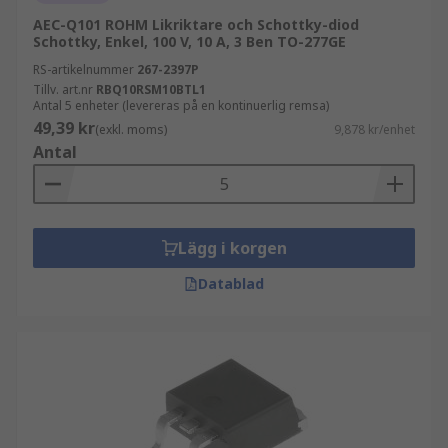
AEC-Q101 ROHM Likriktare och Schottky-diod
Schottky, Enkel, 100 V, 10 A, 3 Ben TO-277GE
RS-artikelnummer
267-2397P
Tillv. art.nr
RBQ10RSM10BTL1
Antal 5 enheter (levereras på en kontinuerlig remsa)
49,39 kr
(exkl. moms)
9,878 kr/enhet
Antal
Lägg i korgen
Datablad