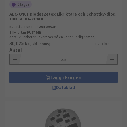
I lager
AEC-Q101 DiodesZetex Likriktare och Schottky-diod,
1000 V DO-219AA
RS-artikelnummer
254-8693P
Tillv. art.nr
FUS1ME
Antal 25 enheter (levereras på en kontinuerlig remsa)
30,025 kr
(exkl. moms)
1,201 kr/enhet
Antal
Lägg i korgen
Datablad