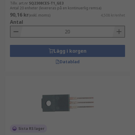
Tillv. art.nr
SQ2308CES-T1_GE3
Antal 20 enheter (levereras på en kontinuerlig remsa)
90,16 kr
(exkl. moms)
4,508 kr/enhet
Antal
Lägg i korgen
Datablad
Sista RS lager