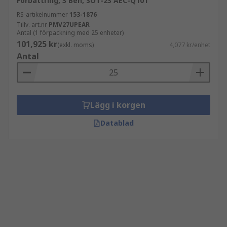
Förbättring, 3 Ben, SOT-23 AEC-Q101
RS-artikelnummer
153-1876
Tillv. art.nr
PMV27UPEAR
Antal (1 förpackning med 25 enheter)
101,925 kr
(exkl. moms)
4,077 kr/enhet
Antal
Lägg i korgen
Datablad