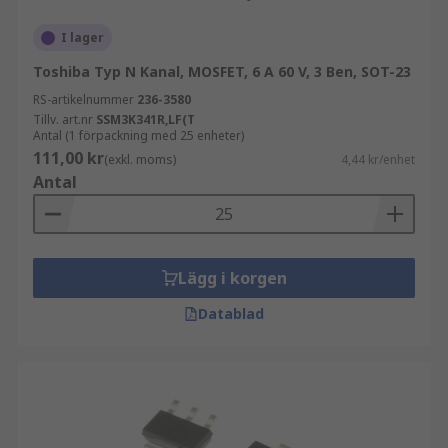
Vad är utarmnings- och
I lager
förstärkningslägen?
Toshiba Typ N Kanal, MOSFET, 6 A 60 V, 3 Ben, SOT-23
RS-artikelnummer
236-3580
MOSFET-transistorer har två lägen; utarmning
Tillv. art.nr
SSM3K341R,LF(T
och förstärkning. Utarmnings-MOSFETs fungerar
Antal (1 förpackning med 25 enheter)
som en stängd strömbrytare. Strömmen passerar
111,00 kr
(exkl. moms)
4,44 kr/enhet
när ingen ström appliceras. Strömflödet stoppar
Antal
om en negativ spänning appliceras.
Förstärkningsläge-MOSFETs är som en variabel
resistor och är generellt mer populära än
utarmningsläge-MOSFETs. De kommer i n-kanal
Lägg i korgen
eller p-kanal varianter.
Datablad
Hur fungerar MOSFETs?
Stiften på en MOSFET-förpackning är Källa, Grind
och Dränering. När en spänning appliceras
mellan Grind- och Källterminalerna kan ström