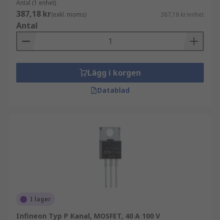
Antal (1 enhet)
387,18 kr
(exkl. moms)
387,18 kr/enhet
Antal
Lägg i korgen
Datablad
I lager
Infineon Typ P Kanal, MOSFET, 40 A 100 V