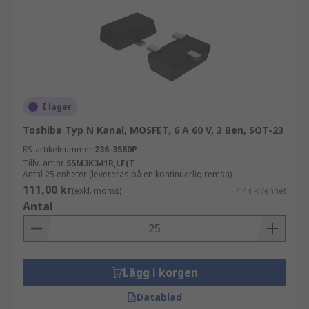
och elektronhål. P-Kanal MOSFETs är anslutna
till en positiv spänning. Dessa MOSFETs slås på
när spänningen som tillförs Grindterminalen är
lägre än Källspänningen.
I lager
Toshiba Typ N Kanal, MOSFET, 6 A 60 V, 3 Ben, SOT-23
RS-artikelnummer
236-3580P
Tillv. art.nr
SSM3K341R,LF(T
Antal 25 enheter (levereras på en kontinuerlig remsa)
111,00 kr
(exkl. moms)
4,44 kr/enhet
Antal
Lägg i korgen
Datablad