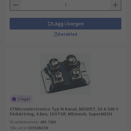
Lägg i korgen
Datablad
I lager
STMicroelectronics Typ N Kanal, MOSFET, 53 A 500 V
Förbättring, 4 Ben, ISOTOP, MDmesh, SuperMESH
RS-artikelnummer
485-7383
Tillv. art.nr
STE53NC50