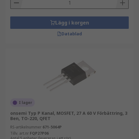
Lägg i korgen
Datablad
I lager
onsemi Typ P Kanal, MOSFET, 27 A 60 V Förbättring, 3
Ben, TO-220, QFET
RS-artikelnummer
671-5064P
Tillv. art.nr
FQP27P06
Antal 5 enheter (levereras i ett rör)