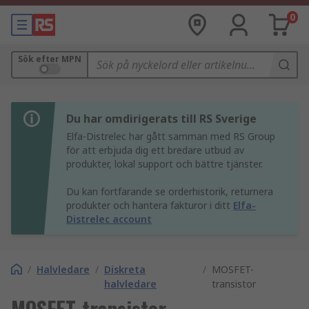
0
Sök efter MPN
Du har omdirigerats till RS Sverige
Elfa-Distrelec har gått samman med RS Group
för att erbjuda dig ett bredare utbud av
produkter, lokal support och bättre tjänster.
Du kan fortfarande se orderhistorik, returnera
produkter och hantera fakturor i ditt
Elfa-
Distrelec account
/
Halvledare
/
Diskreta
/
MOSFET-
halvledare
transistor
MOSFET-transistor