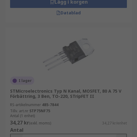
Lägg i korgen
Datablad
I lager
STMicroelectronics Typ N Kanal, MOSFET, 80 A 75 V
Förbättring, 3 Ben, TO-220, STripFET II
RS-artikelnummer
485-7844
Tillv. art.nr
STP75NF75
Antal (1 enhet)
34,27 kr
(exkl. moms)
34,27 kr/enhet
Antal