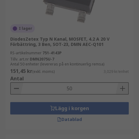
I lager
DiodesZetex Typ N Kanal, MOSFET, 4.2 A 20 V
Förbättring, 3 Ben, SOT-23, DMN AEC-Q101
RS-artikelnummer
751-4143P
Tillv. art.nr
DMN2075U-7
Antal 50 enheter (levereras på en kontinuerlig remsa)
151,45 kr
(exkl. moms)
3,029 kr/enhet
Antal
Lägg i korgen
Datablad