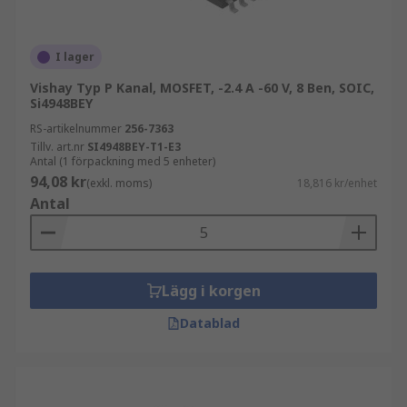
I lager
Vishay Typ P Kanal, MOSFET, -2.4 A -60 V, 8 Ben, SOIC,
Si4948BEY
RS-artikelnummer
256-7363
Tillv. art.nr
SI4948BEY-T1-E3
Antal (1 förpackning med 5 enheter)
94,08 kr
(exkl. moms)
18,816 kr/enhet
Antal
Lägg i korgen
Datablad