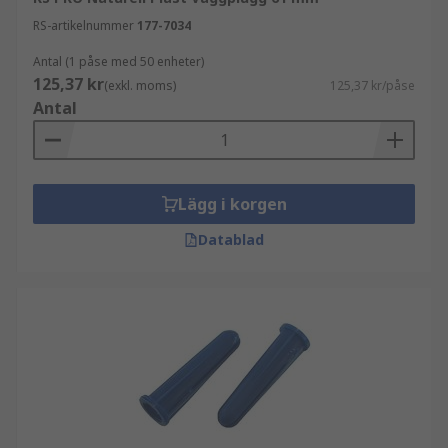
RS-artikelnummer
177-7034
Antal (1 påse med 50 enheter)
125,37 kr
(exkl. moms)
125,37 kr/påse
Antal
Lägg i korgen
Datablad