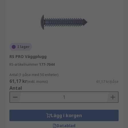
I lager
RS PRO Väggplugg
RS-artikelnummer
177-7044
Antal (1 påse med 50 enheter)
61,17 kr
(exkl. moms)
61,17 kr/påse
Antal
Lägg i korgen
Datablad