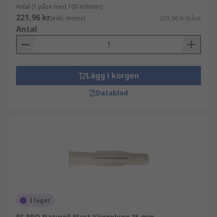
Antal (1 påse med 100 enheter)
221,96 kr
(exkl. moms)
221,96 kr/påse
Antal
Lägg i korgen
Datablad
I lager
RS PRO Naturell Plast Väggplugg 35 mm