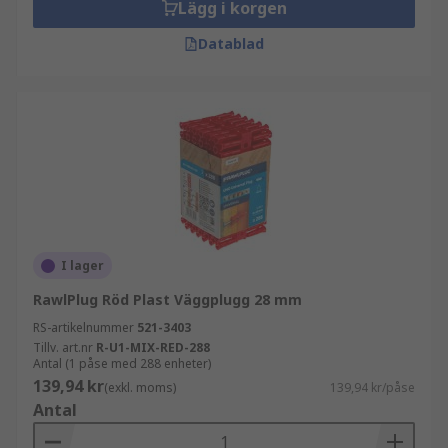
Lägg i korgen
Datablad
I lager
RawlPlug Röd Plast Väggplugg 28 mm
RS-artikelnummer
521-3403
Tillv. art.nr
R-U1-MIX-RED-288
Antal (1 påse med 288 enheter)
139,94 kr
(exkl. moms)
139,94 kr/påse
Antal