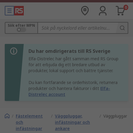
0
Sök efter MPN
Du har omdirigerats till RS Sverige
Elfa-Distrelec har gått samman med RS Group
för att erbjuda dig ett bredare utbud av
produkter, lokal support och bättre tjänster.
Du kan fortfarande se orderhistorik, returnera
produkter och hantera fakturor i ditt
Elfa-
Distrelec account
/
Fästelement
/
Väggpluggar,
/
Väggpluggar
och
infästningar och
infästningar
ankare