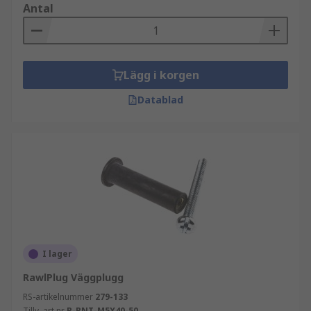
Antal
Lägg i korgen
Datablad
I lager
RawlPlug Väggplugg
RS-artikelnummer
279-133
Tillv. art.nr
R-RNT-M5X40-50