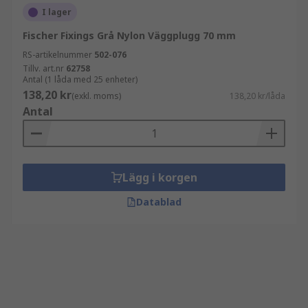
I lager
Fischer Fixings Grå Nylon Väggplugg 70 mm
RS-artikelnummer
502-076
Tillv. art.nr
62758
Antal (1 låda med 25 enheter)
138,20 kr
(exkl. moms)
138,20 kr/låda
Antal
Lägg i korgen
Datablad