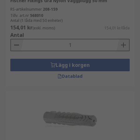
Fischer Fixings Grå Nylon Väggplugg 50 mm
RS-artikelnummer
208-159
Tillv. art.nr
568010
Antal (1 låda med 50 enheter)
154,01 kr
(exkl. moms)
154,01 kr/låda
Antal
Lägg i korgen
Datablad