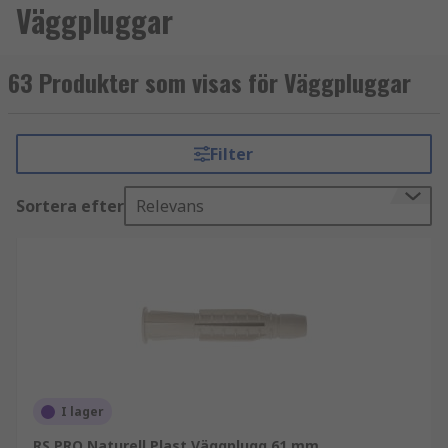
Väggpluggar
63 Produkter som visas för Väggpluggar
Filter
Sortera efter
Relevans
I lager
RS PRO Naturell Plast Väggplugg 61 mm