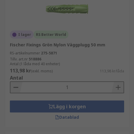
I lager
RS Better World
Fischer Fixings Grön Nylon Väggplugg 50 mm
RS-artikelnummer
275-5871
Tillv. art.nr
518886
Antal (1 låda med 40 enheter)
113,98 kr
(exkl. moms)
113,98 kr/låda
Antal
Lägg i korgen
Datablad