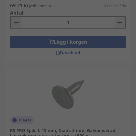
69,21 kr
(exkl. moms)
69,21 kr/låda
Antal
Lägg i korgen
Datablad
I lager
RS PRO Spik, L 13 mm, Diam. 3 mm, Galvaniserad,
Låsspik med extra stor bricka 500 g