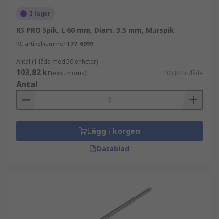
diametrar, med galvaniserad zinkpläterad eller
I lager
blank zinkpläterad ytbehandling.
RS PRO Spik, L 60 mm, Diam. 3.5 mm, Murspik
RS-artikelnummer
177-6999
Antal (1 låda med 50 enheter)
103,82 kr
(exkl. moms)
103,82 kr/låda
Antal
Lägg i korgen
Datablad