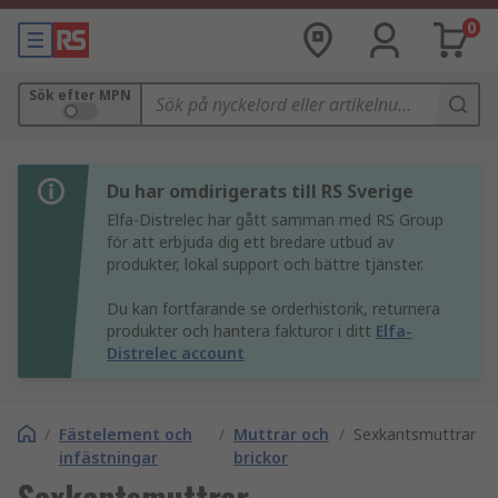
0
Sök efter MPN
Du har omdirigerats till RS Sverige
Elfa-Distrelec har gått samman med RS Group
för att erbjuda dig ett bredare utbud av
produkter, lokal support och bättre tjänster.
Du kan fortfarande se orderhistorik, returnera
produkter och hantera fakturor i ditt
Elfa-
Distrelec account
/
Fästelement och
/
Muttrar och
/
Sexkantsmuttrar
infästningar
brickor
Sexkantsmuttrar