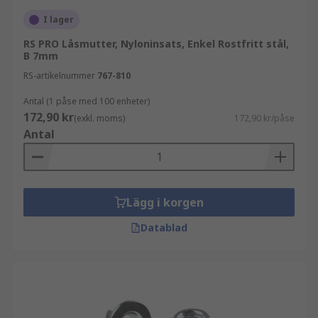
I lager
RS PRO Låsmutter, Nyloninsats, Enkel Rostfritt stål,
B 7mm
RS-artikelnummer
767-810
Antal (1 påse med 100 enheter)
172,90 kr
(exkl. moms)
172,90 kr/påse
Antal
Lägg i korgen
Datablad