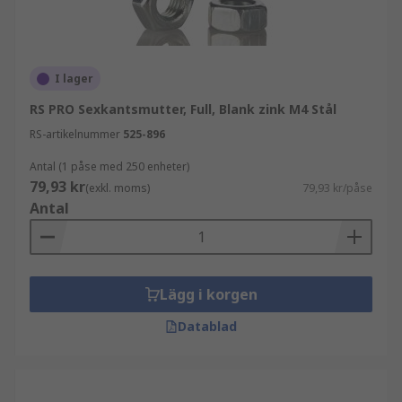
Sexkantsmuttrar kan användas i nästan alla
tillämpningar om du behöver en fästmetod som
ger ett pålitligt grepp under en längre tid, detta
är fästelementet för dig. Några
I lager
användningsområden inkluderar:
RS PRO Sexkantsmutter, Full, Blank zink M4 Stål
RS-artikelnummer
525-896
Fordonstillämpningar
Byggbranschen
Antal (1 påse med 250 enheter)
79,93 kr
(exkl. moms)
79,93 kr/påse
Allmän industri
Antal
Maskiner
Verkstäder
Gör-det-själv-entusiaster
Lägg i korgen
Hemmet
Datablad