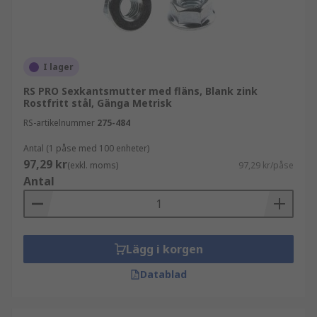
I lager
RS PRO Sexkantsmutter med fläns, Blank zink
Rostfritt stål, Gänga Metrisk
RS-artikelnummer
275-484
Antal (1 påse med 100 enheter)
97,29 kr
(exkl. moms)
97,29 kr/påse
Antal
Lägg i korgen
Datablad