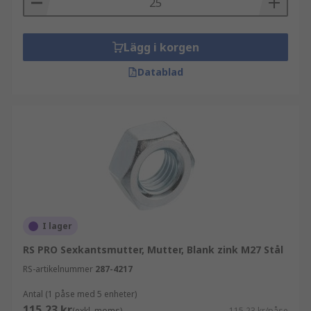
Lägg i korgen
Datablad
I lager
RS PRO Sexkantsmutter, Mutter, Blank zink M27 Stål
RS-artikelnummer
287-4217
Antal (1 påse med 5 enheter)
115,23 kr
(exkl. moms)
115,23 kr/påse