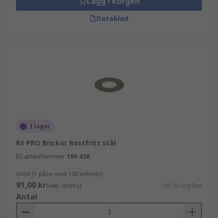
Lägg i korgen
Datablad
I lager
RS PRO Brickor Rostfritt stål
RS-artikelnummer
189-658
Antal (1 påse med 100 enheter)
91,00 kr
(exkl. moms)
91,00 kr/påse
Antal