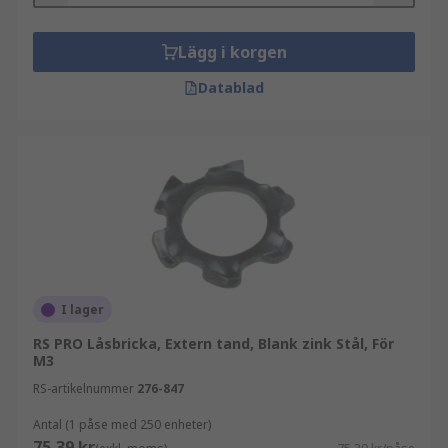
Lägg i korgen
Datablad
I lager
RS PRO Låsbricka, Extern tand, Blank zink Stål, För
M3
RS-artikelnummer
276-847
Antal (1 påse med 250 enheter)
75,39 kr