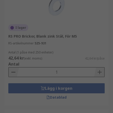
I lager
RS PRO Brickor, Blank zink Stål, För M5
RS-artikelnummer
525-931
Antal (1 påse med 250 enheter)
42,64 kr
(exkl. moms)
42,64 kr/påse
Antal
Lägg i korgen
Datablad