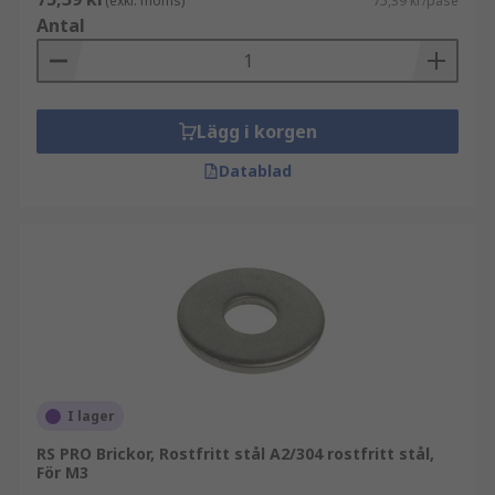
(exkl. moms)
75,39 kr/påse
Antal
Lägg i korgen
Datablad
I lager
RS PRO Brickor, Rostfritt stål A2/304 rostfritt stål,
För M3