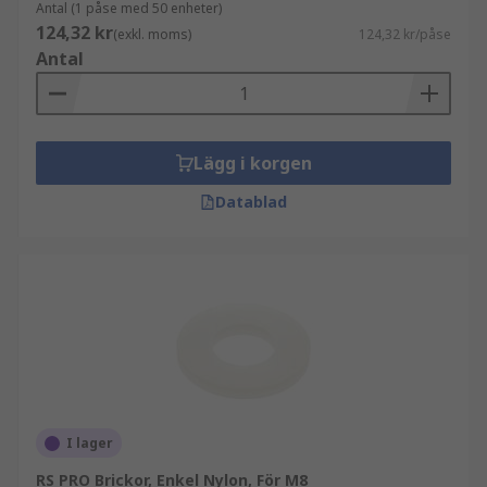
Antal (1 påse med 50 enheter)
124,32 kr
(exkl. moms)
124,32 kr/påse
Antal
Lägg i korgen
Datablad
I lager
RS PRO Brickor, Enkel Nylon, För M8