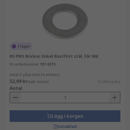
I lager
RS PRO Brickor, Enkel Rostfritt stål, För M6
RS-artikelnummer
797-6373
Antal (1 påse med 50 enheter)
52,09 kr
(exkl. moms)
52,09 kr/påse
Antal
Lägg i korgen
Datablad