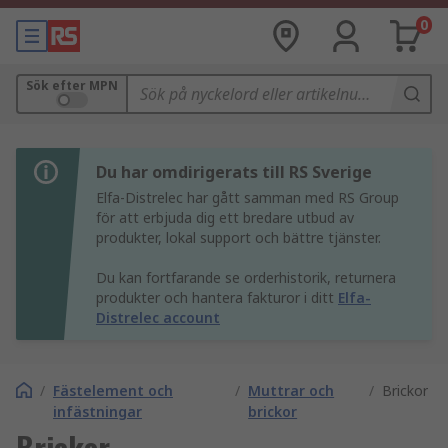
0
Sök efter MPN
Du har omdirigerats till RS Sverige
Elfa-Distrelec har gått samman med RS Group
för att erbjuda dig ett bredare utbud av
produkter, lokal support och bättre tjänster.
Du kan fortfarande se orderhistorik, returnera
produkter och hantera fakturor i ditt
Elfa-
Distrelec account
/
Fästelement och
/
Muttrar och
/
Brickor
infästningar
brickor
Brickor