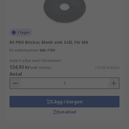
I lager
RS PRO Brickor, Blank zink Stål, För M6
RS-artikelnummer
666-7769
Antal (1 påse med 100 enheter)
134,93 kr
(exkl. moms)
134,93 kr/påse
Antal
Lägg i korgen
Datablad