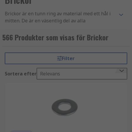
Brickor är en tunn ring av material med ett hål i
mitten. De är en väsentlig del av alla
fästanordningar och används tillsammans med
skruvar, muttrar och bultar. Brickor ger en rad
566 Produkter som visas för Brickor
fördelar, såsom att förhindra slitage, minska
tryck, minska vibrationer eller förhindra att
skruven lossnar.
Filter
Typer av brickor
Sortera efter
Relevans
Plana brickor
Låsbrickor
Bondade brickor
Koppbrickor
Stänkskärmsbrickor
Axelbrickor