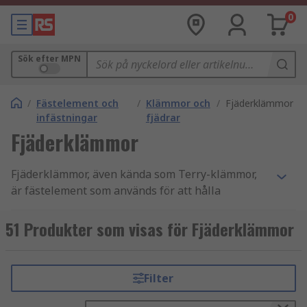
0
Sök efter MPN
/
Fästelement och
/
Klämmor och
/
Fjäderklämmor
infästningar
fjädrar
Fjäderklämmor
Fjäderklämmor, även kända som Terry-klämmor,
är fästelement som används för att hålla
cylindriska föremål genom fjäderspänning. Du
kan lära dig mer i vår
guide om fjäderklämmor
.
51 Produkter som visas för Fjäderklämmor
Tillgängliga i ett brett utbud av material
inklusive stål, plast och olika legeringar.
Filter
Materialet som används och dess tjocklek, såväl
som design, bestämmer klämmans hållstyrka.