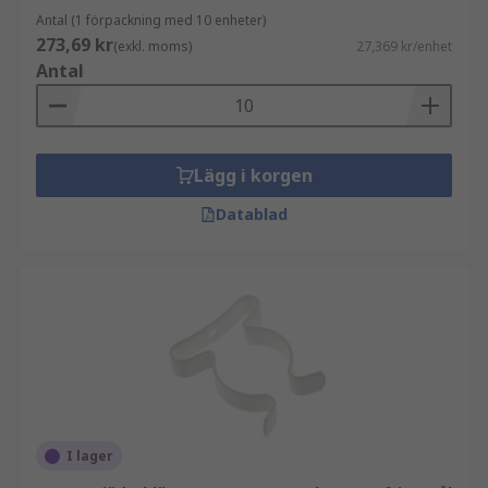
Antal (1 förpackning med 10 enheter)
273,69 kr
(exkl. moms)
27,369 kr/enhet
Antal
Lägg i korgen
Datablad
I lager