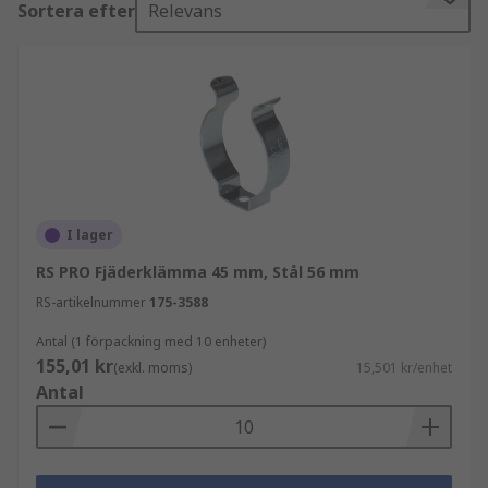
Sortera efter
Relevans
Plastklämmor används i stor utsträckning i
elektriska och kabelfästande tillämpningar,
medan stålklämmor tenderar att ge bättre styrka,
temperaturbeständighet och hållbarhet.
Metallklämmor används regelbundet i
fasthållnings- och klämmande tillämpningar.
I lager
RS PRO Fjäderklämma 45 mm, Stål 56 mm
RS-artikelnummer
175-3588
Antal (1 förpackning med 10 enheter)
155,01 kr
(exkl. moms)
15,501 kr/enhet
Antal