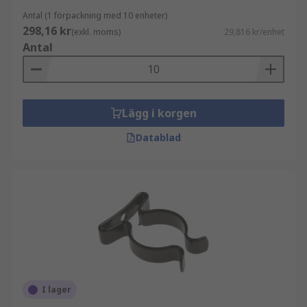
Antal (1 förpackning med 10 enheter)
298,16 kr
(exkl. moms)
29,816 kr/enhet
Antal
Lägg i korgen
Datablad
I lager