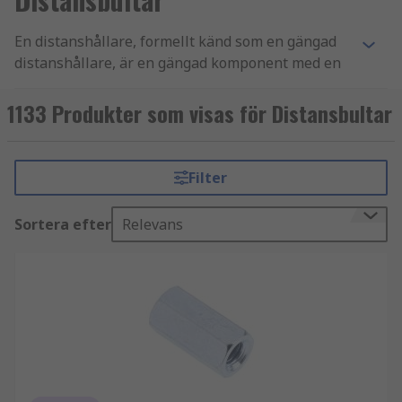
En distanshållare, formellt känd som en gängad
distanshållare, är en gängad komponent med en
cirkulär kropp och finns tillgänglig i olika
kombinationer. Dessa är hane-hona, hona-hona
1133 Produkter som visas för Distansbultar
och hane-hane. Distanshållare är vanligtvis
cirkulära, sexkantiga (hex) eller med en fyrkantig
kropp beroende på material och storlek.
Filter
Materialen som de vanligtvis tillverkas av är:
Sortera efter
Relevans
Aluminium
Nylon
Mässing
POM
Rostfritt stål eller stål
Hur fungerar distanshållare?