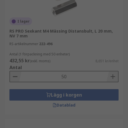
Hona-hane
- Till skillnad från sin hona-hona
motsvarighet har hona-hane gängade
I lager
distanshållare yttre gängor. De flesta är
sexkantiga så att de enkelt kan dras åt med en
RS PRO Sexkant M4 Mässing Distansbult, L 20 mm,
NV 7 mm
skiftnyckel.
RS-artikelnummer
222-496
Hane-hane
- Dessa är lämpliga för ett brett
Antal (1 förpackning med 50 enheter)
spektrum av applikationer, kräver vanligtvis
432,55 kr
(exkl. moms)
8,651 kr/enhet
ingen monteringsutrustning och är den perfekta
Antal
lösningen för användning när hög mekanisk
styrka krävs eftersom de fungerar som en robust
isolerad distans.
Lägg i korgen
Datablad