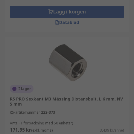
Lägg i korgen
Datablad
I lager
RS PRO Sexkant M3 Mässing Distansbult, L 6 mm, NV
5 mm
RS-artikelnummer
222-373
Antal (1 förpackning med 50 enheter)
171,95 kr
(exkl. moms)
3,439 kr/enhet