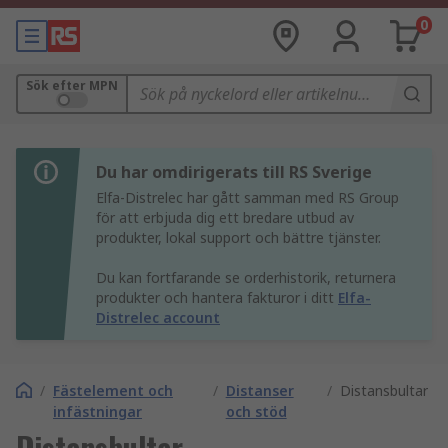
0
Sök efter MPN
Du har omdirigerats till RS Sverige
Elfa-Distrelec har gått samman med RS Group
för att erbjuda dig ett bredare utbud av
produkter, lokal support och bättre tjänster.
Du kan fortfarande se orderhistorik, returnera
produkter och hantera fakturor i ditt
Elfa-
Distrelec account
/
Fästelement och
/
Distanser
/
Distansbultar
infästningar
och stöd
Distansbultar