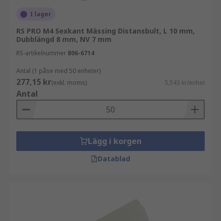
I lager
RS PRO M4 Sexkant Mässing Distansbult, L 10 mm,
Dubblängd 8 mm, NV 7 mm
RS-artikelnummer
806-6714
Antal (1 påse med 50 enheter)
277,15 kr
(exkl. moms)
5,543 kr/enhet
Antal
Lägg i korgen
Datablad