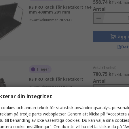
558,74 kr
(exkl. mo
RS PRO Rack för kretskort 164
Antal
mm 408mm 281 mm
RS-artikelnummer
707-143
Lägg 
Dat
Antal (1 enhet)
I lager
780,75 kr
(exkl. mo
RS PRO Rack för kretskort
Antal
RS-artikelnummer
550-921
kterar din integritet
 cookies och annan teknik för statistisk användningsanalys, personal
Lägg 
a reklam på tredje parts webbplatser. Genom att klicka på "Acceptera a
Dat
u till behandling av icke väsentliga cookies. Du kan välja dina cooki
antera cookie-inställningar". Om du inte vill ha detta klickar du på "Avv