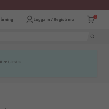
0
årning
Logga in / Registrera
ttre tjänster.