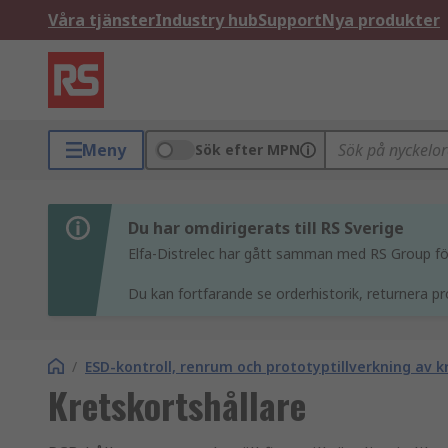
Våra tjänster
Industry hub
Support
Nya produkter
Meny
Sök efter MPN
Du har omdirigerats till RS Sverige
Elfa-Distrelec har gått samman med RS Group för 
Du kan fortfarande se orderhistorik, returnera pr
/
ESD-kontroll, renrum och prototyptillverkning av k
Kretskortshållare