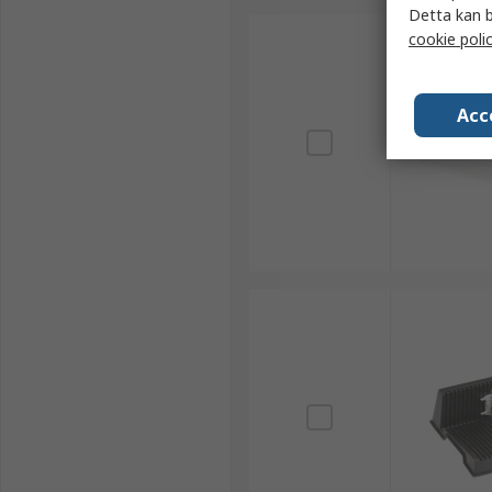
Detta kan b
cookie poli
Acc