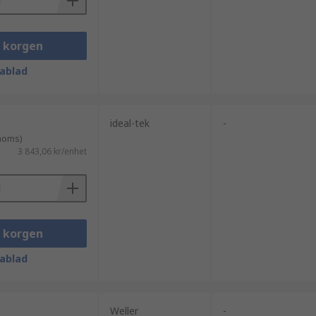
i korgen
ablad
ideal-tek
-
 moms)
3 843,06 kr/enhet
i korgen
ablad
Weller
-