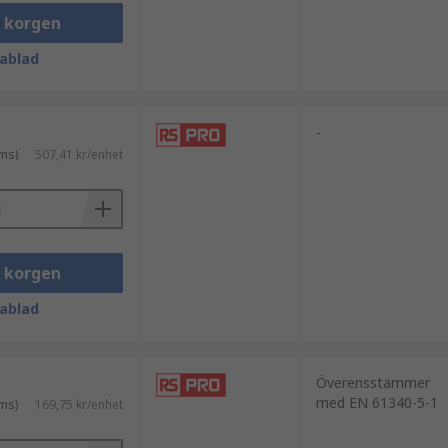
rickor kan också hålla praktiskt taget
i korgen
t.
ablad
-
ms)
507,41 kr/enhet
i korgen
ablad
Överensstämmer
med EN 61340-5-1
ms)
169,75 kr/enhet