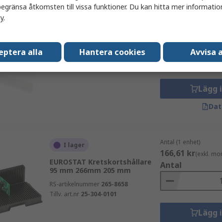
egränsa åtkomsten till vissa funktioner. Du kan hitta mer information
cy
.
Antal (1 enhet)
För närvarande inte
389,87 kr
tillgänglig
(exkl. mo
Antal
RS PRO Rack för kretskort 96
eptera alla
Hantera cookies
Avvisa a
mm 270mm 210 mm
RS-artikelnummer
555-601
Lägg 
Dat
Antal (1 enhet)
I lager
166,61 kr
(exkl. mo
EUROSTAT Kretskortshållare
Antal
95 mm 266mm 205 mm
RS-artikelnummer
265-8658
Tillv. art.nr
25-304-0101
Lägg 