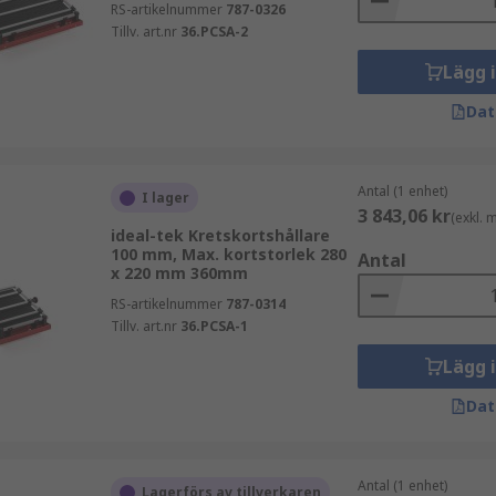
RS-artikelnummer
787-0326
Tillv. art.nr
36.PCSA-2
Lägg 
Dat
Antal (1 enhet)
I lager
3 843,06 kr
(exkl.
ideal-tek Kretskortshållare
100 mm, Max. kortstorlek 280
Antal
x 220 mm 360mm
RS-artikelnummer
787-0314
Tillv. art.nr
36.PCSA-1
Lägg 
Dat
Antal (1 enhet)
Lagerförs av tillverkaren