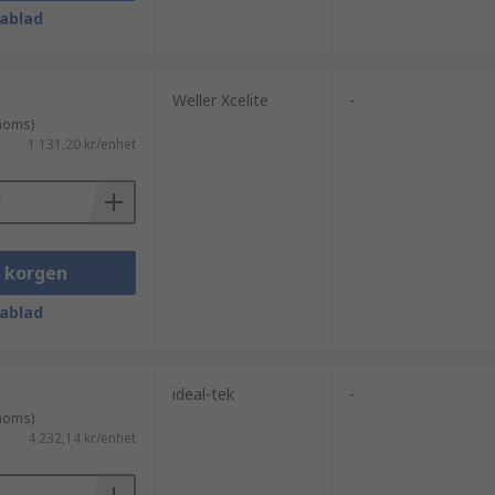
ablad
Weller Xcelite
-
 moms)
1 131,20 kr/enhet
i korgen
ablad
ideal-tek
-
 moms)
4 232,14 kr/enhet