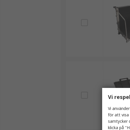
Vi respe
Vi använder
för att vis
samtycker d
klicka på "H