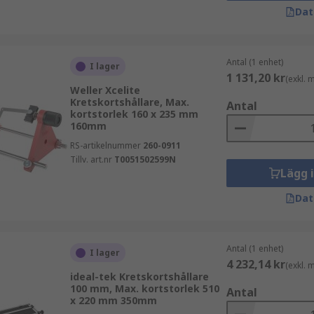
Dat
Antal (1 enhet)
I lager
1 131,20 kr
(exkl.
Weller Xcelite
Kretskortshållare, Max.
Antal
kortstorlek 160 x 235 mm
160mm
RS-artikelnummer
260-0911
Tillv. art.nr
T0051502599N
Lägg 
Dat
Antal (1 enhet)
I lager
4 232,14 kr
(exkl.
ideal-tek Kretskortshållare
100 mm, Max. kortstorlek 510
Antal
x 220 mm 350mm