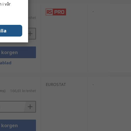
 i vår
-
ms)
389,87 kr/enhet
lla
i korgen
ablad
EUROSTAT
-
ms)
166,61 kr/enhet
i korgen