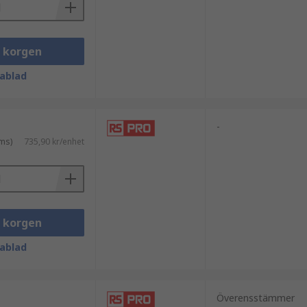
i korgen
ablad
-
ms)
735,90 kr/enhet
i korgen
ablad
Överensstämmer