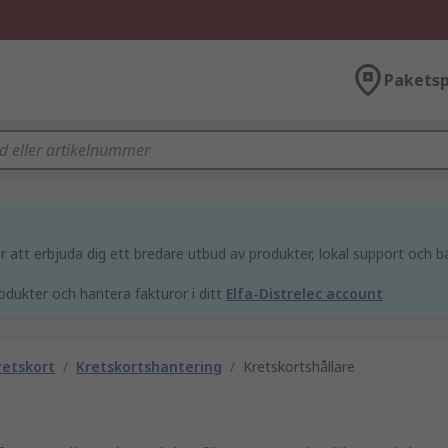
Paketsp
att erbjuda dig ett bredare utbud av produkter, lokal support och bä
odukter och hantera fakturor i ditt
Elfa-Distrelec account
retskort
/
Kretskortshantering
/
Kretskortshållare