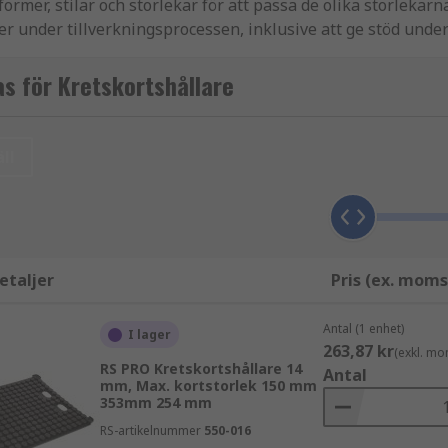
 former, stilar och storlekar för att passa de olika storlekarn
er under tillverkningsprocessen, inklusive att ge stöd under
av delvis eller helt monterade kort. Det finns också underst
 RS tillhandahåller en mängd olika PCB-ställ, hållare och 
s för Kretskortshållare
S PRO.
ll
 lödningsprocesserna vid PCB-tillverkning och hjälper till 
tvis ovanpå ett skrivbord eller en yta, vilket håller PCB:n p
a form och stil jämfört med ramar för att möjliggöra mer f
etaljer
Pris (ex. moms
Antal (1 enhet)
I lager
263,87 kr
(exkl. mo
och med olika funktioner för att passa olika storlekar av PCB
RS PRO Kretskortshållare 14
Antal
mm, Max. kortstorlek 150 mm
ller vertikal PCB-förvaring medan andra har justeringsmeka
353mm 254 mm
statisk urladdning)-säkra mattor och ESD-skyddade områden.
RS-artikelnummer
550-016