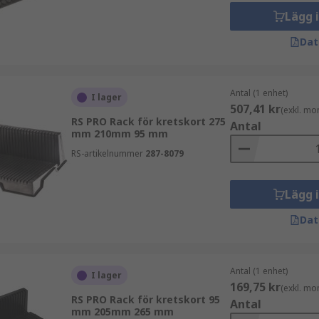
ransport och förvaring vid manuella arbetsstationer. Dessa b
Lägg 
två sidor, vilket förhindrar att korten rör sig under transpor
Dat
Antal (1 enhet)
I lager
507,41 kr
(exkl. mo
RS PRO Rack för kretskort 275
Antal
mm 210mm 95 mm
RS-artikelnummer
287-8079
Lägg 
Dat
Antal (1 enhet)
I lager
169,75 kr
(exkl. mo
RS PRO Rack för kretskort 95
Antal
mm 205mm 265 mm