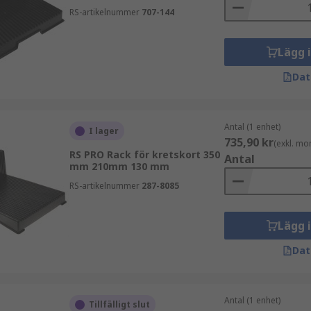
RS-artikelnummer
707-144
Lägg 
Dat
Antal (1 enhet)
I lager
735,90 kr
(exkl. mo
RS PRO Rack för kretskort 350
Antal
mm 210mm 130 mm
RS-artikelnummer
287-8085
Lägg 
Dat
Antal (1 enhet)
Tillfälligt slut