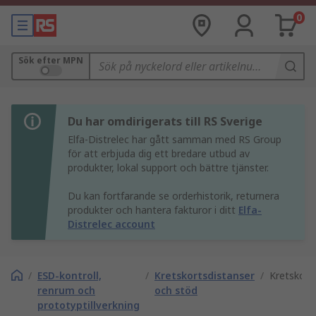
0
Sök efter MPN
Du har omdirigerats till RS Sverige
Elfa-Distrelec har gått samman med RS Group
för att erbjuda dig ett bredare utbud av
produkter, lokal support och bättre tjänster.
Du kan fortfarande se orderhistorik, returnera
produkter och hantera fakturor i ditt
Elfa-
Distrelec account
/
ESD-kontroll,
/
Kretskortsdistanser
/
Kretskort
renrum och
och stöd
prototyptillverkning