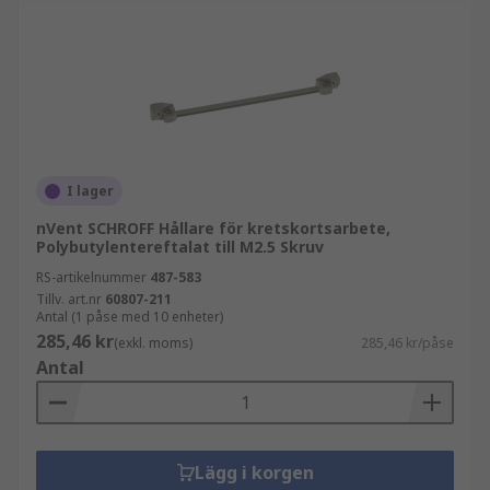
Fordonsindustri
Försvar
I lager
nVent SCHROFF Hållare för kretskortsarbete,
Polybutylentereftalat till M2.5 Skruv
RS-artikelnummer
487-583
Tillv. art.nr
60807-211
Antal (1 påse med 10 enheter)
285,46 kr
(exkl. moms)
285,46 kr/påse
Antal
Lägg i korgen