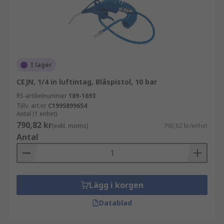
I lager
CEJN, 1/4 in luftintag, Blåspistol, 10 bar
RS-artikelnummer
189-1693
Tillv. art.nr
C1995899654
Antal (1 enhet)
790,82 kr
(exkl. moms)
790,82 kr/enhet
Antal
Lägg i korgen
Datablad