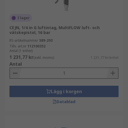
I lager
CEJN, 1/4 in G luftintag, MultiFLOW luft- och
vätskepistol, 16 bar
RS-artikelnummer
589-293
Tillv. art.nr
112100352
Antal (1 enhet)
1 231,77 kr
(exkl. moms)
1 231,77 kr/enhet
Antal
Lägg i korgen
Datablad