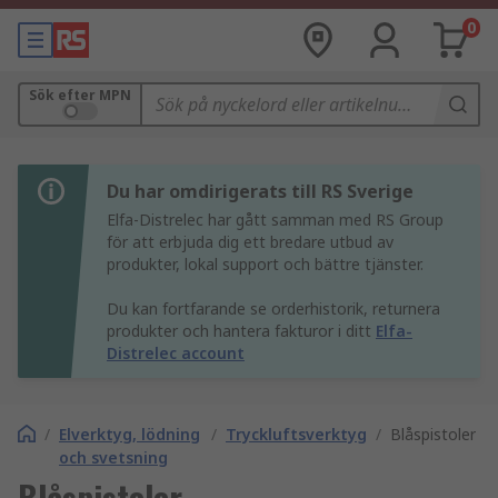
0
Sök efter MPN
Du har omdirigerats till RS Sverige
Elfa-Distrelec har gått samman med RS Group
för att erbjuda dig ett bredare utbud av
produkter, lokal support och bättre tjänster.
Du kan fortfarande se orderhistorik, returnera
produkter och hantera fakturor i ditt
Elfa-
Distrelec account
/
Elverktyg, lödning
/
Tryckluftsverktyg
/
Blåspistoler
och svetsning
Blåspistoler