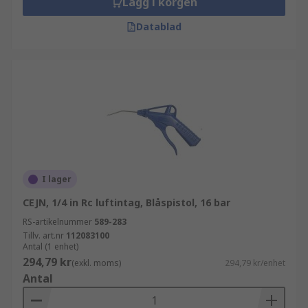
Lägg i korgen
Datablad
I lager
CEJN, 1/4 in Rc luftintag, Blåspistol, 16 bar
RS-artikelnummer
589-283
Tillv. art.nr
112083100
Antal (1 enhet)
294,79 kr
(exkl. moms)
294,79 kr/enhet
Antal