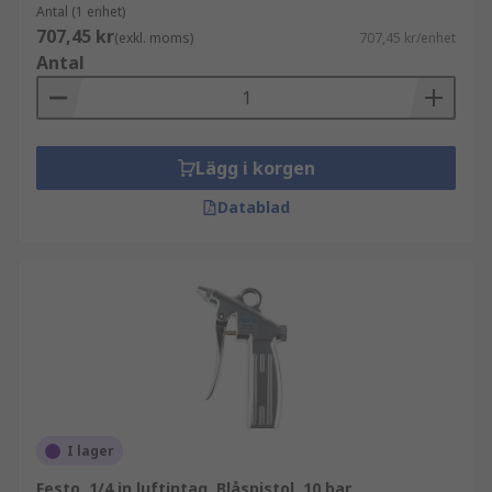
Antal (1 enhet)
707,45 kr
(exkl. moms)
707,45 kr/enhet
Antal
Lägg i korgen
Datablad
I lager
Festo, 1/4 in luftintag, Blåspistol, 10 bar