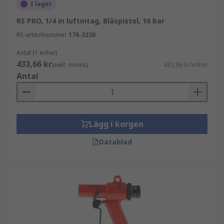
av en avtappningsspak som är i linje med
I lager
luftslangen eller en avtryckare placerad i rät
RS PRO, 1/4 in luftintag, Blåspistol, 16 bar
vinkel.
RS-artikelnummer
176-2230
Vad kallas de också?
Antal (1 enhet)
433,66 kr
(exkl. moms)
433,66 kr/enhet
Lufttryckspistol
Antal
Högtryckspistol
Luftpistol
Blåsare
Lägg i korgen
Datablad
Typer av luftpistoler
Vårt sortiment av pistoler levereras med ett urval
av munstyckestyper beroende på
användningsområde.
Standard säkerhet; dessa är lämpliga för