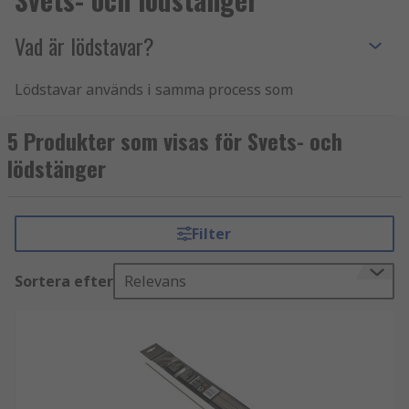
Vad är lödstavar?
Lödstavar används i samma process som
sammanfogar två stycken basmetall, där
lödmaterialet flyter över fogen och svalnar för att
5 Produkter som visas för Svets- och
bilda en solid bindning. Lödning skapar en
lödstänger
extremt stark fog, vanligtvis starkare än
basmetallstyckena.
Filter
Sortera efter
Relevans