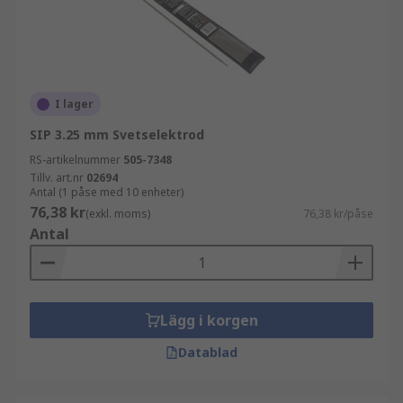
I lager
SIP 3.25 mm Svetselektrod
RS-artikelnummer
505-7348
Tillv. art.nr
02694
Antal (1 påse med 10 enheter)
76,38 kr
(exkl. moms)
76,38 kr/påse
Antal
Lägg i korgen
Datablad