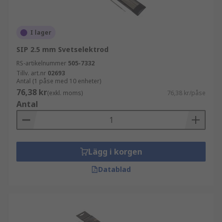
I lager
SIP 2.5 mm Svetselektrod
RS-artikelnummer
505-7332
Tillv. art.nr
02693
Antal (1 påse med 10 enheter)
76,38 kr
(exkl. moms)
76,38 kr/påse
Antal
Lägg i korgen
Datablad