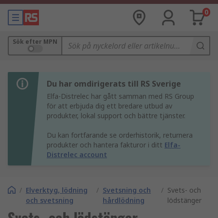
0
Sök efter MPN
Du har omdirigerats till RS Sverige
Elfa-Distrelec har gått samman med RS Group
för att erbjuda dig ett bredare utbud av
produkter, lokal support och bättre tjänster.
Du kan fortfarande se orderhistorik, returnera
produkter och hantera fakturor i ditt
Elfa-
Distrelec account
/
Elverktyg, lödning
/
Svetsning och
/
Svets- och
och svetsning
hårdlödning
lödstänger
Svets- och lödstänger