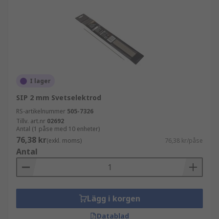
I lager
SIP 2 mm Svetselektrod
RS-artikelnummer
505-7326
Tillv. art.nr
02692
Antal (1 påse med 10 enheter)
76,38 kr
(exkl. moms)
76,38 kr/påse
Antal
Lägg i korgen
Datablad