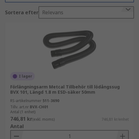
lödröksextraktorer, clips och fästen för
Sortera efter
Relevans
lödröksextraktorer, filter för lödröksextraktorer,
huvar för lödröksextraktorer samt munstycken
och armar för lödröksextraktorer.
Vårt sortiment inkluderar ledande varumärken
som CIF, Ersa, Weller och RS PRO, som erbjuder
högkvalitativa komponenter för prestanda och
lång livslängd.
I lager
Förlängningsarm Metcal Tillbehör till lödångssug
BVX 101, Längd 1.8 m ESD-säker 50mm
RS-artikelnummer
511-3690
Tillv. art.nr
BVX-CH01
Antal (1 enhet)
746,81 kr
(exkl. moms)
746,81 kr/enhet
Antal