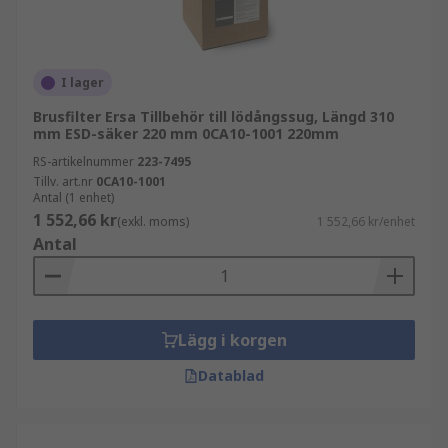
I lager
Brusfilter Ersa Tillbehör till lödångssug, Längd 310
mm ESD-säker 220 mm 0CA10-1001 220mm
RS-artikelnummer
223-7495
Tillv. art.nr
0CA10-1001
Antal (1 enhet)
1 552,66 kr
(exkl. moms)
1 552,66 kr/enhet
Antal
Lägg i korgen
Datablad