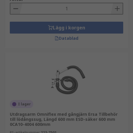
Lägg i korgen
Datablad
I lager
Utdragsarm Omniflex med gångjärn Ersa Tillbehör
till lödångssug, Längd 600 mm ESD-säker 600 mm
0CA10-4004 600mm
RS-artikelnummer
223-7501