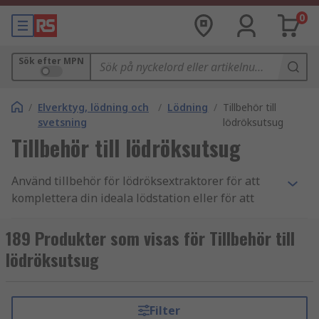
0
Sök efter MPN
/
Elverktyg, lödning och
/
Lödning
/
Tillbehör till
svetsning
lödröksutsug
Tillbehör till lödröksutsug
Använd tillbehör för lödröksextraktorer för att
komplettera din ideala lödstation eller för att
hålla din utrustning i gott skick. Vårt sortiment av
tillbehör för röksextraktorer är utformade för att
189 Produkter som visas för Tillbehör till
fungera med ditt specifika märke av
lödröksutsug
lödröksextraktorer.
Vårt erbjudande inkluderar adaptrar för
Filter
lödröksextraktorer, rengöringsverktyg för