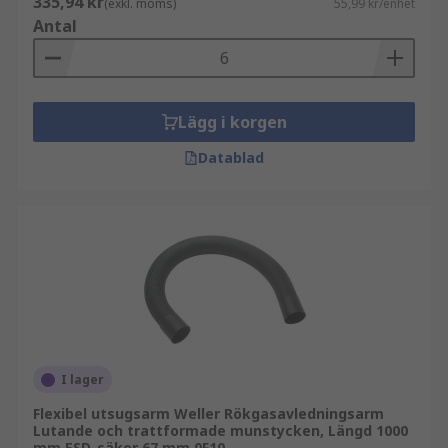
335,94 kr
(exkl. moms)
55,99 kr/enhet
Antal
Lägg i korgen
Datablad
I lager
Flexibel utsugsarm Weller Rökgasavledningsarm
Lutande och trattformade munstycken, Längd 1000
mm ESD-säker 67 mm 0F10