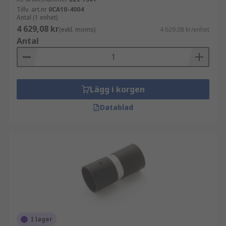
Tillv. art.nr
0CA10-4004
Antal (1 enhet)
4 629,08 kr
(exkl. moms)
4 629,08 kr/enhet
Antal
Lägg i korgen
Datablad
I lager