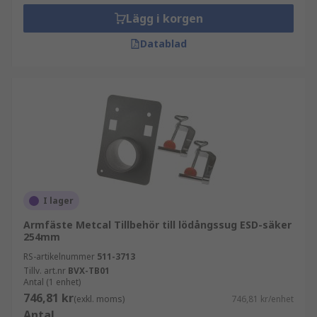
Lägg i korgen
Datablad
I lager
Armfäste Metcal Tillbehör till lödångssug ESD-säker
254mm
RS-artikelnummer
511-3713
Tillv. art.nr
BVX-TB01
Antal (1 enhet)
746,81 kr
(exkl. moms)
746,81 kr/enhet
Antal