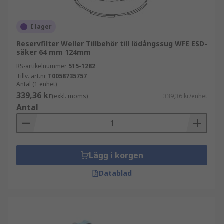
I lager
Reservfilter Weller Tillbehör till lödångssug WFE ESD-
säker 64 mm 124mm
RS-artikelnummer
515-1282
Tillv. art.nr
T0058735757
Antal (1 enhet)
339,36 kr
(exkl. moms)
339,36 kr/enhet
Antal
Lägg i korgen
Datablad