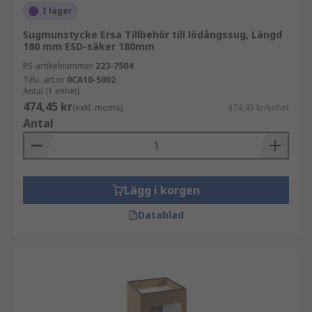
I lager
Sugmunstycke Ersa Tillbehör till lödångssug, Längd
180 mm ESD-säker 180mm
RS-artikelnummer
223-7504
Tillv. art.nr
0CA10-5002
Antal (1 enhet)
474,45 kr
(exkl. moms)
474,45 kr/enhet
Antal
Lägg i korgen
Datablad