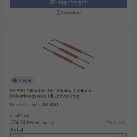
Lägg i korgen
Datablad
I lager
RS PRO Tillbehör för lödning, Lödkolv
lödverktygssats till Lödverktyg
RS-artikelnummer
226-6331
Antal (1 kit)
274,74 kr
(exkl. moms)
274,74 kr/kit
Antal