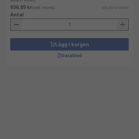
Antal (1 enhet)
936,89 kr
(exkl. moms)
936,89 kr/enhet
Antal
Lägg i korgen
Datablad