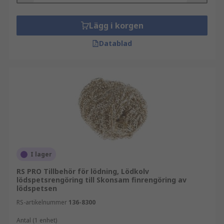
Lägg i korgen
Datablad
I lager
RS PRO Tillbehör för lödning, Lödkolv
lödspetsrengöring till Skonsam finrengöring av
lödspetsen
RS-artikelnummer
136-8300
Antal (1 enhet)