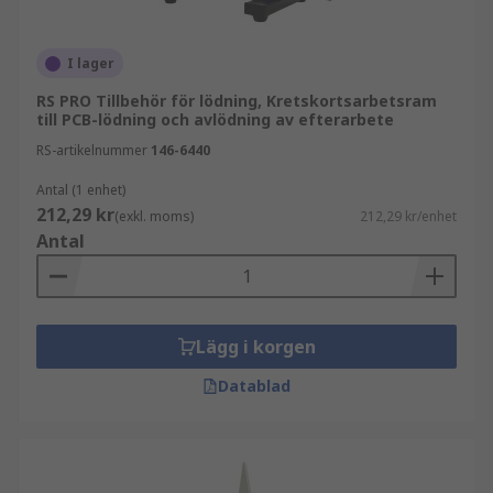
I lager
RS PRO Tillbehör för lödning, Kretskortsarbetsram
till PCB-lödning och avlödning av efterarbete
RS-artikelnummer
146-6440
Antal (1 enhet)
212,29 kr
(exkl. moms)
212,29 kr/enhet
Antal
Lägg i korgen
Datablad