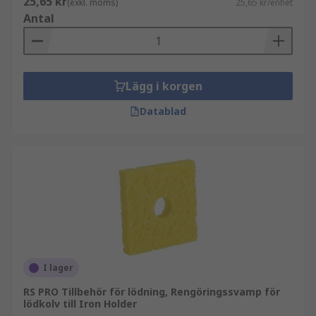
25,65 kr
(exkl. moms)
25,65 kr/enhet
Antal
Lägg i korgen
Datablad
I lager
RS PRO Tillbehör för lödning, Rengöringssvamp för
lödkolv till Iron Holder