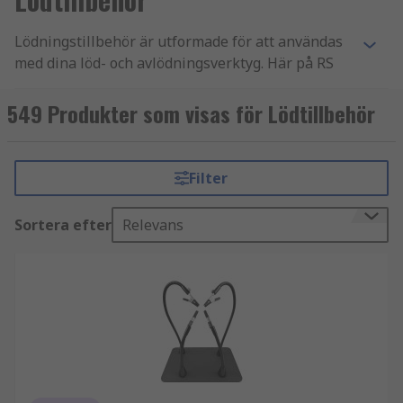
Lödningstillbehör är utformade för att användas
med dina löd- och avlödningsverktyg. Här på RS
har vi ett brett utbud av lödningstillbehör för att
hålla din lödningsutrustning i gott skick och
549 Produkter som visas för Lödtillbehör
produkter för att göra ditt arbete smartare. Vårt
sortiment inkluderar ledande varumärken som
Antex, Cooper, Engel, Ersa, Metcal, Multicore,
Filter
Weller & RS PRO.
Sortera efter
Relevans
Vilka typer av tillbehör finns tillgängliga?
Tillbehör till avlödningspistol
Avlödningstänger
Flussmedeldispensrar
Lödkolvstillbehör
Lödkolvsadaptrar