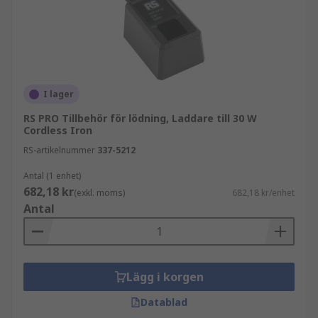
I lager
RS PRO Tillbehör för lödning, Laddare till 30 W
Cordless Iron
RS-artikelnummer
337-5212
Antal (1 enhet)
682,18 kr
(exkl. moms)
682,18 kr/enhet
Antal
Lägg i korgen
Datablad