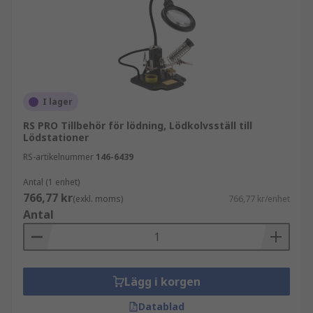
I lager
RS PRO Tillbehör för lödning, Lödkolvsställ till
Lödstationer
RS-artikelnummer
146-6439
Antal (1 enhet)
766,77 kr
(exkl. moms)
766,77 kr/enhet
Antal
Lägg i korgen
Datablad