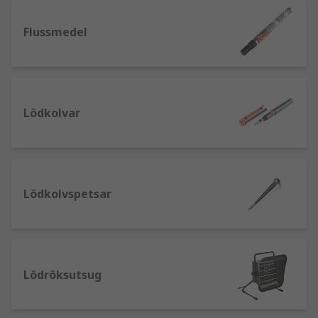
materialen?
Flussmedel
Det finns ett urval av utrustning tillgänglig för
användning vid lödning för att säkerställa
effektiv och säker drift för bästa resultat. Samt
hjälp med förberedelse och rengöring.
Lödkolvar
Lödkolvar
- finns tillgängliga med olika
stilar på spetsar som varierar i storlek,
vinkel och temperaturområde beroende på
den tillämpning du behöver. Lödkolvar
Lödkolvspetsar
används vanligtvis för att löda ihop
transistorben, ledningar eller
kontaktplattor på kretskort (PCB).
Lödstationer
- består vanligtvis av en
lödkolv med ställ, en strömförsörjning och
Lödröksutsug
en intern termometer. De finns tillgängliga
som små, relativt billiga versioner som kan