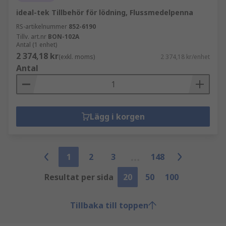
ideal-tek Tillbehör för lödning, Flussmedelpenna
RS-artikelnummer
852-6190
Tillv. art.nr
BON-102A
Antal (1 enhet)
2 374,18 kr
(exkl. moms)
2 374,18 kr/enhet
Antal
Lägg i korgen
1
2
3
148
Resultat per sida
20
50
100
Tillbaka till toppen