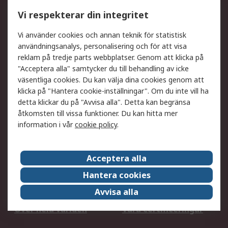
Utökat sortiment
Oljetestning och analys
Vi respekterar din integritet
DesignSpark
Teknisk Support
Ditt lokala säljteam
Exportlösningar
Vi använder cookies och annan teknik för statistisk
användningsanalys, personalisering och för att visa
reklam på tredje parts webbplatser. Genom att klicka på
Support
"Acceptera alla" samtycker du till behandling av icke
Få hjälp
Retur av varor
väsentliga cookies. Du kan välja dina cookies genom att
klicka på "Hantera cookie-inställningar". Om du inte vill ha
Leverans
Spåra din order
detta klickar du på "Avvisa alla". Detta kan begränsa
Begär en fakturakopi
Fördelar med RS-konto
åtkomsten till vissa funktioner. Du kan hitta mer
Betalningsalternativ
Okdo
information i vår
cookie policy
.
Om RS
Acceptera alla
Om RS
Försäljningsvillkor
Hantera cookies
Det juridiska
Press Centre
Avvisa alla
Jobba hos RS
ESG
Över hela världen
Våra certificeringar