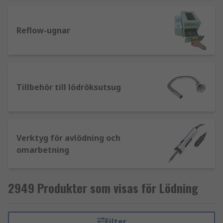
koppartrådsflätning kallad avlödningsfläta
eller -veke placeras över lödtennet och
Reflow-ugnar
värms upp. När lödtennet är smält
absorberas det sedan av kopparflätan.
Tillbehör till lödröksutsug
Verktyg för avlödning och
omarbetning
2949 Produkter som visas för Lödning
Filter