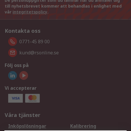
De personuppgifter som du lämnar när du anmäler dig
till nyhetsbrevet kommer att behandlas i enlighet med
vår
integritetspolicy
.
Kontakta oss
0771-45 89 00
kund@rsonline.se
Följ oss på
Vi accepterar
Våra tjänster
Inköpslösningar
Kalibrering