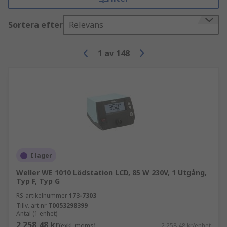
Sortera efter
Relevans
1
av
148
I lager
Weller WE 1010 Lödstation LCD, 85 W 230V, 1 Utgång,
Typ F, Typ G
RS-artikelnummer
173-7303
Tillv. art.nr
T0053298399
Antal (1 enhet)
2 258,48 kr
(exkl. moms)
2 258,48 kr/enhet