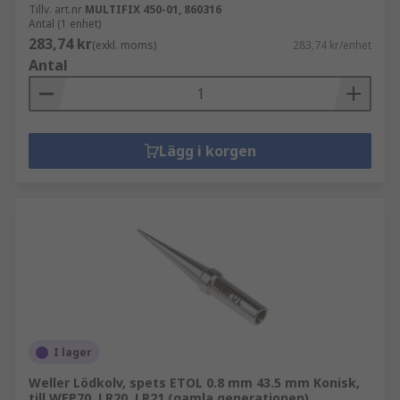
Tillv. art.nr
MULTIFIX 450-01, 860316
Antal (1 enhet)
283,74 kr
(exkl. moms)
283,74 kr/enhet
Antal
Lägg i korgen
I lager
Weller Lödkolv, spets ETOL 0.8 mm 43.5 mm Konisk,
till WEP70, LR20, LR21 (gamla generationen)