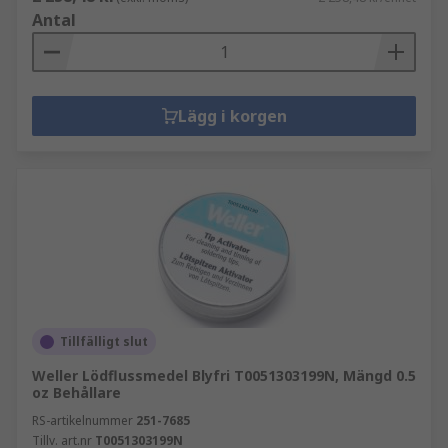
Antal
Lägg i korgen
Tillfälligt slut
Weller Lödflussmedel Blyfri T0051303199N, Mängd 0.5
oz Behållare
RS-artikelnummer
251-7685
Tillv. art.nr
T0051303199N