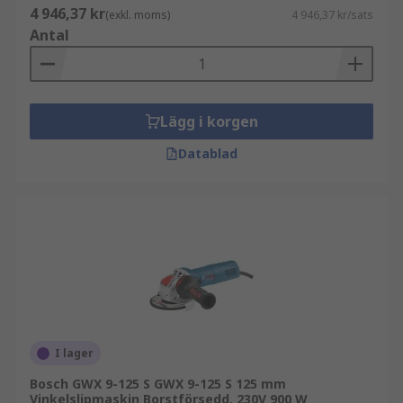
4 946,37 kr
(exkl. moms)
4 946,37 kr/sats
Antal
Lägg i korgen
Datablad
I lager
Bosch GWX 9-125 S GWX 9-125 S 125 mm
Vinkelslipmaskin Borstförsedd, 230V 900 W