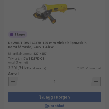
I lager
DeWALT DWE4237K 125 mm Vinkelslipmaskin
Borstförsedd, 240V 1.4 kW
RS-artikelnummer
827-4357
Tillv. art.nr
DWE4237K-QS
Antal (1 enhet)
2 301,71 kr
(exkl. moms)
2 301,71 kr/enhet
Antal
Lägg i korgen
Datablad