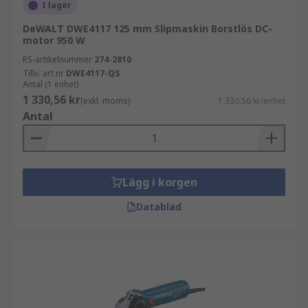
vinkelslipmaskiner.
I lager
DeWALT DWE4117 125 mm Slipmaskin Borstlös DC-
Rakslipmaskin:
Rakslipmaskiner
är handhållna
motor 950 W
roterande verktyg som används för
RS-artikelnummer
274-2810
precisionsslipning och polering av mindre ytor
Tillv. art.nr
DWE4117-QS
och arbetsstycken
Antal (1 enhet)
1 330,56 kr
(exkl. moms)
1 330,56 kr/enhet
Bänkslipmaskiner
Bänkslipmaskiner
monteras
Antal
på en piedestal eller en bänk och använder
slipskivor för slipning, skärpning av verktyg,
putsning och polering
Lägg i korgen
Tryckluftslipmaskiner
Tryckluftslipmaskiner
är
Datablad
kompakta, lätta slipmaskiner som drivs av
tryckluft.
Slipmaskiner finns tillgängliga från ledande
varumärken som
DeWALT slipmaskiner
,
Makita
slipmaskiner
,
Milwaukee slipmaskiner
och
Bosch
slipmaskiner