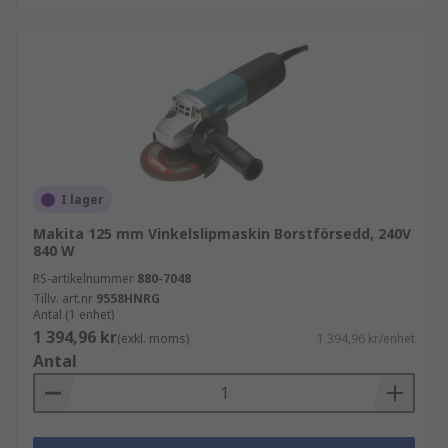
I lager
Makita 125 mm Vinkelslipmaskin Borstförsedd, 240V
840 W
RS-artikelnummer
880-7048
Tillv. art.nr
9558HNRG
Antal (1 enhet)
1 394,96 kr
(exkl. moms)
1 394,96 kr/enhet
Antal