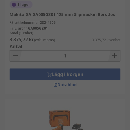
I lager
Makita GA GA005GZ01 125 mm Slipmaskin Borstlös
RS-artikelnummer
282-4205
Tillv. art.nr
GA005GZ01
Antal (1 enhet)
3 375,72 kr
(exkl. moms)
3 375,72 kr/enhet
Antal
Lägg i korgen
Datablad