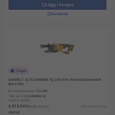
Lägg i korgen
Datablad
I lager
DeWALT XJ DCG460NK-XJ 230 mm Vinkelslipmaskin
Borstlös
RS-artikelnummer
173-099
Tillv. art.nr
DCG460NK-XJ
Antal (1 enhet)
6 614,94 kr
(exkl. moms)
6 614,94 kr/enhet
Antal