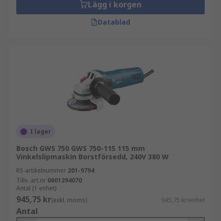
Lägg i korgen
Datablad
I lager
Bosch GWS 750 GWS 750-115 115 mm
Vinkelslipmaskin Borstförsedd, 240V 380 W
RS-artikelnummer
201-9794
Tillv. art.nr
0601394070
Antal (1 enhet)
945,75 kr
(exkl. moms)
945,75 kr/enhet
Antal