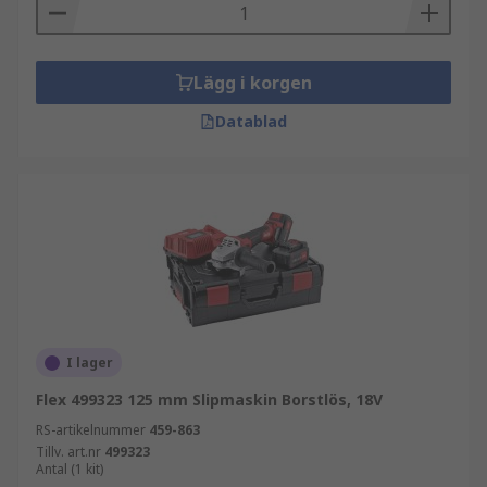
Lägg i korgen
Datablad
I lager
Flex 499323 125 mm Slipmaskin Borstlös, 18V
RS-artikelnummer
459-863
Tillv. art.nr
499323
Antal (1 kit)