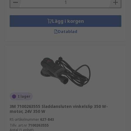
Lägg i korgen
Datablad
I lager
3M 7100263555 Sladdansluten vinkelslip 350 W-
motor, 24V 350 W
RS-artikelnummer
627-843
Tillv. art.nr
7100263555
Antal (1 enhet)