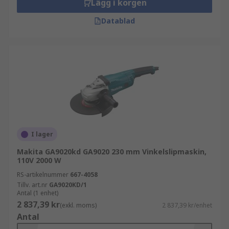
Lägg i korgen
Datablad
I lager
Makita GA9020kd GA9020 230 mm Vinkelslipmaskin,
110V 2000 W
RS-artikelnummer
667-4058
Tillv. art.nr
GA9020KD/1
Antal (1 enhet)
2 837,39 kr
(exkl. moms)
2 837,39 kr/enhet
Antal