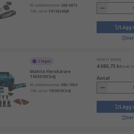
RS-artikelnummer
268-6872
Tillv. art.nr
F0138240JB
Lägg 
Dat
Antal (1 enhet)
I lager
4 686,75 kr
(exkl.
Makita Flerskärare
TM3010CX4J
Antal
RS-artikelnummer
880-7054
Tillv. art.nr
TM3010CX4J
Lägg 
Dat