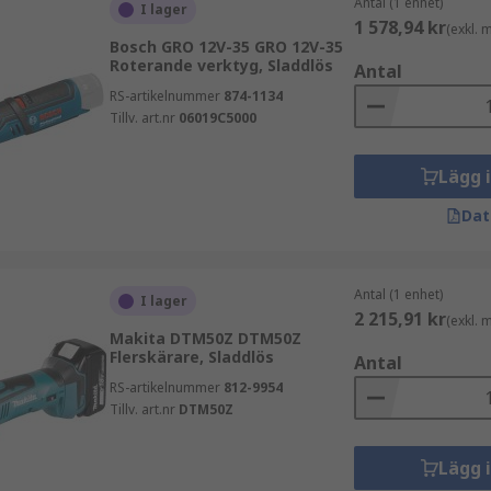
Antal (1 enhet)
I lager
1 578,94 kr
(exkl.
Bosch GRO 12V-35 GRO 12V-35
Roterande verktyg, Sladdlös
Antal
RS-artikelnummer
874-1134
Tillv. art.nr
06019C5000
Lägg 
Dat
Antal (1 enhet)
I lager
2 215,91 kr
(exkl.
Makita DTM50Z DTM50Z
Flerskärare, Sladdlös
Antal
RS-artikelnummer
812-9954
Tillv. art.nr
DTM50Z
Lägg 