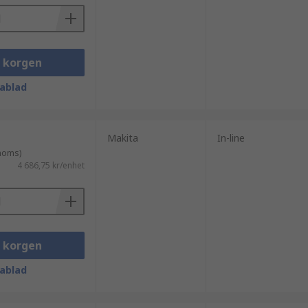
i korgen
ablad
Makita
In-line
 moms)
4 686,75 kr/enhet
i korgen
ablad