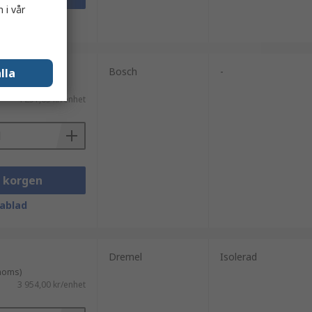
 i vår
ablad
Bosch
-
lla
 moms)
4 251,65 kr/enhet
i korgen
ablad
Dremel
Isolerad
 moms)
3 954,00 kr/enhet