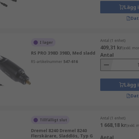
Lägg 
Dat
Antal (1 enhet)
I lager
409,31 kr
(exkl. mo
RS PRO 398D 398D, Med sladd
Antal
RS-artikelnummer
547-616
Lägg 
Dat
Antal (1 enhet)
Tillfälligt slut
1 668,18 kr
(exkl.
Dremel 8240 Dremel 8240
Flerskärare, Sladdlös, Typ G
Antal