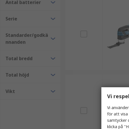
Antal batterier
Serie
Standarder/godkä
nnanden
Total bredd
Total höjd
Vikt
Vi respe
Vi använder
för att vis
samtycker d
klicka på "H