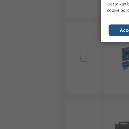
Detta kan b
cookie poli
Acc