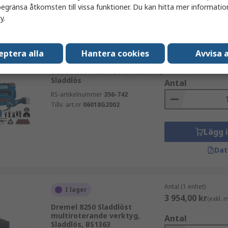
egränsa åtkomsten till vissa funktioner. Du kan hitta mer information
Dat
cy
.
Antal (1 enhet)
eptera alla
Hantera cookies
Avvisa a
I lager
4 251,65 kr
(exkl.
Bosch 06018G2002 Flerskärare,
Sladdlös
Antal
RS-artikelnummer
356-742
Tillv. art.nr
06018G2002
Lägg 
Dat
Antal (1 enhet)
I lager
3 954,00 kr
(exkl.
Dremel 8250 Sladdlöst
multiroterande verktyg,
Antal
Sladdlös, BS1363