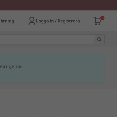
0
årning
Logga in / Registrera
ttre tjänster.