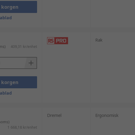
i korgen
ablad
Rak
ms)
409,31 kr/enhet
i korgen
ablad
Dremel
Ergonomisk
 moms)
1 668,18 kr/enhet