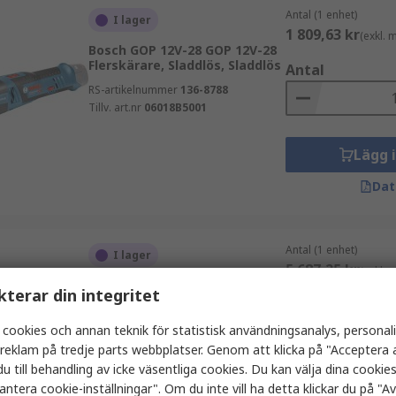
Antal (1 enhet)
I lager
1 809,63 kr
(exkl.
Bosch GOP 12V-28 GOP 12V-28
Flerskärare, Sladdlös, Sladdlös
Antal
RS-artikelnummer
136-8788
Tillv. art.nr
06018B5001
Lägg 
Dat
Antal (1 enhet)
I lager
5 687,25 kr
(exkl.
FEIN Flerskärare
kterar din integritet
Antal
RS-artikelnummer
241-9961
Tillv. art.nr
72296864000
 cookies och annan teknik för statistisk användningsanalys, personal
a reklam på tredje parts webbplatser. Genom att klicka på "Acceptera a
u till behandling av icke väsentliga cookies. Du kan välja dina cooki
antera cookie-inställningar". Om du inte vill ha detta klickar du på "Avv
Lägg 