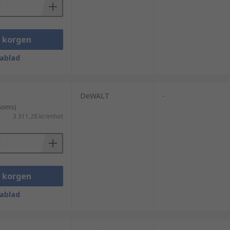
i korgen
ablad
DeWALT
-
 moms)
3 311,28 kr/enhet
i korgen
ablad