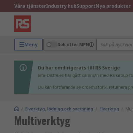
Våra tjänster
Industry hub
Support
Nya produkter
Meny
Sök efter MPN
Du har omdirigerats till RS Sverige
Elfa-Distrelec har gått samman med RS Group för 
Du kan fortfarande se orderhistorik, returnera pr
/
Elverktyg, lödning och svetsning
/
Elverktyg
/
Mul
Multiverktyg