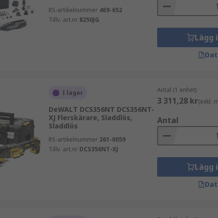
RS-artikelnummer
469-652
Tillv. art.nr
8250JG
Lägg 
Dat
Antal (1 enhet)
I lager
3 311,28 kr
(exkl.
DeWALT DCS356NT DCS356NT-
XJ Flerskärare, Sladdlös,
Antal
Sladdlös
RS-artikelnummer
261-0059
Tillv. art.nr
DCS356NT-XJ
Lägg 
Dat