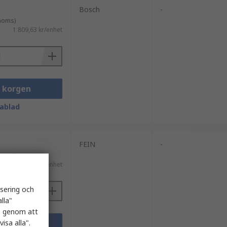
Bosch
-
 moms)
1 809,63 kr/enhet
i korgen
ablad
FEIN
-
 moms)
5 687,25 kr/enhet
isering och
lla"
es genom att
isa alla".
i korgen