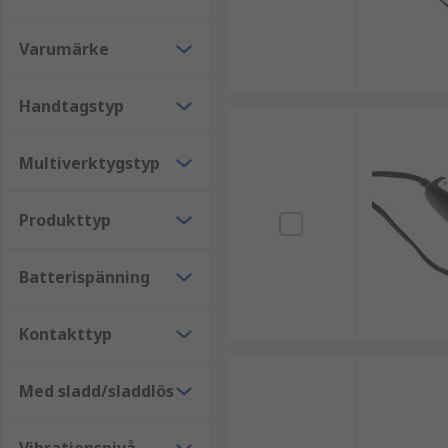
Varumärke
Handtagstyp
Multiverktygstyp
Produkttyp
Batterispänning
Kontakttyp
Med sladd/sladdlös