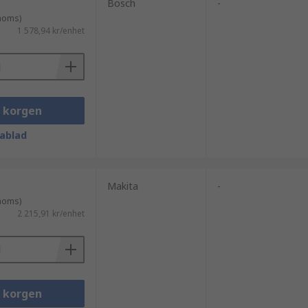
Bosch
-
 moms)
1 578,94 kr/enhet
i korgen
ablad
Makita
-
 moms)
2 215,91 kr/enhet
i korgen