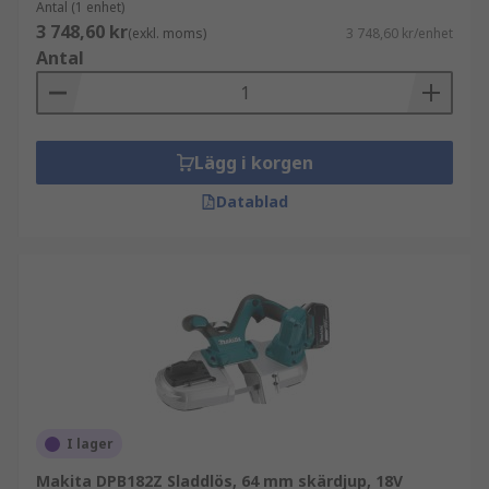
Antal (1 enhet)
3 748,60 kr
(exkl. moms)
3 748,60 kr/enhet
Antal
Lägg i korgen
Datablad
I lager
Makita DPB182Z Sladdlös, 64 mm skärdjup, 18V