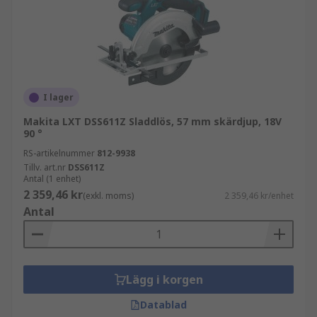
skärning genom olika material på det mest
effektiva sättet.
Var används elektriska sågar?
Elektriska sågar är extremt mångsidiga elverktyg
I lager
som används för många tillämpningar, inklusive
Makita LXT DSS611Z Sladdlös, 57 mm skärdjup, 18V
möbeltillverkning, hemrenovering, teknik och
90 °
många andra tillverkningsindustrier. De återfinns
RS-artikelnummer
812-9938
troligen i någon av följande branscher:
Tillv. art.nr
DSS611Z
Antal (1 enhet)
2 359,46 kr
Byggnation
(exkl. moms)
2 359,46 kr/enhet
Antal
Snickeri
Metallbearbetning
Fordonsindustri
Lägg i korgen
Rivning
Datablad
Gör-det-själv