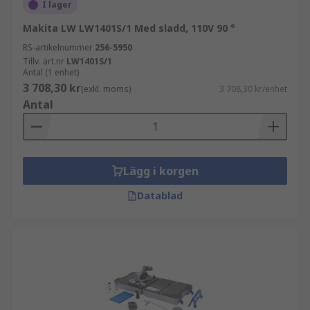
I lager
Makita LW LW1401S/1 Med sladd, 110V 90 °
RS-artikelnummer
256-5950
Tillv. art.nr
LW1401S/1
Antal (1 enhet)
3 708,30 kr
(exkl. moms)
3 708,30 kr/enhet
Antal
Lägg i korgen
Datablad