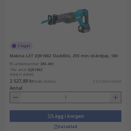
I lager
Makita LXT DJR186Z Sladdlös, 255 mm skärdjup, 18V
RS-artikelnummer
385-461
Tillv. art.nr
DJR186Z
Antal (1 enhet)
2 527,89 kr
(exkl. moms)
2 527,89 kr/enhet
Antal
Lägg i korgen
Datablad