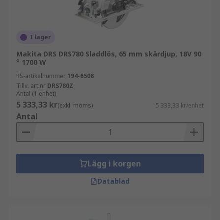
I lager
Makita DRS DRS780 Sladdlös, 65 mm skärdjup, 18V 90
° 1700 W
RS-artikelnummer
194-6508
Tillv. art.nr
DRS780Z
Antal (1 enhet)
5 333,33 kr
(exkl. moms)
5 333,33 kr/enhet
Antal
Lägg i korgen
Datablad