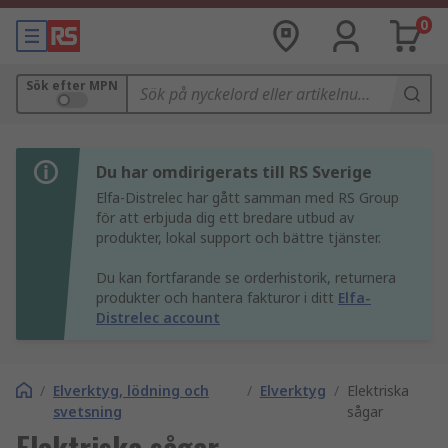
0
Sök efter MPN
Du har omdirigerats till RS Sverige
Elfa-Distrelec har gått samman med RS Group
för att erbjuda dig ett bredare utbud av
produkter, lokal support och bättre tjänster.
Du kan fortfarande se orderhistorik, returnera
produkter och hantera fakturor i ditt
Elfa-
Distrelec account
/
Elverktyg, lödning och
/
Elverktyg
/
Elektriska
svetsning
sågar
Elektriska sågar