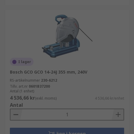
I lager
Bosch GCO GCO 14-24J 355 mm, 240V
RS-artikelnummer
230-6212
Tillv. art.nr
0601B37200
Antal (1 enhet)
4 536,66 kr
(exkl. moms)
4 536,66 kr/enhet
Antal
Lägg i korgen