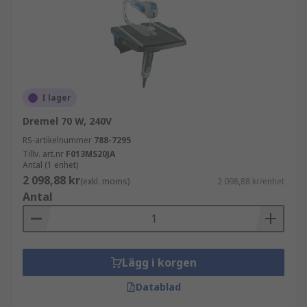
I lager
Dremel 70 W, 240V
RS-artikelnummer
788-7295
Tillv. art.nr
F013MS20JA
Antal (1 enhet)
2 098,88 kr
(exkl. moms)
2 098,88 kr/enhet
Antal
Lägg i korgen
Datablad