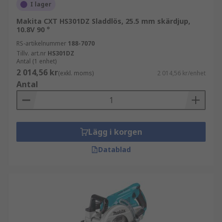
I lager
Makita CXT HS301DZ Sladdlös, 25.5 mm skärdjup,
10.8V 90 °
RS-artikelnummer
188-7070
Tillv. art.nr
HS301DZ
Antal (1 enhet)
2 014,56 kr
(exkl. moms)
2 014,56 kr/enhet
Antal
Lägg i korgen
Datablad