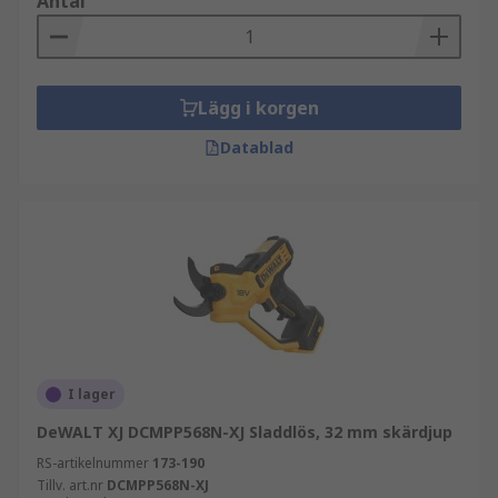
Antal
Lägg i korgen
Datablad
I lager
DeWALT XJ DCMPP568N-XJ Sladdlös, 32 mm skärdjup
RS-artikelnummer
173-190
Tillv. art.nr
DCMPP568N-XJ