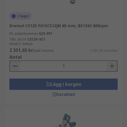
I lager
Dremel CS12V F013CS12JN 85 mm, BS1363 800rpm
RS-artikelnummer
629-997
Tillv. art.nr
CS12V-SC1
Antal (1 enhet)
2 351,65 kr
(exkl. moms)
2 351,65 kr/enhet
Antal
Lägg i korgen
Datablad