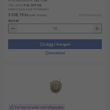
RS-artikelnummer
183-7136
Tillv. art.nr
PIN-5DP/SB
Antal (1 fack med 10 enheter)
3 538,19 kr
(exkl. moms)
353,819 kr/enhet
Antal
Lägg i korgen
Datablad
För närvarande inte tillgänglig