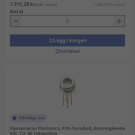
7 315,28 kr
(exkl. moms)
1 463,056 kr/enhet
Antal
Lägg i korgen
Datablad
Tillfälligt slut
Hamamatsu Photonics, PIN-fotodiod, Genomgående
hål, TO-46-Inkapsling