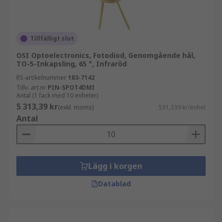
Tillfälligt slut
OSI Optoelectronics, Fotodiod, Genomgående hål,
TO-5-Inkapsling, 65 °, Infraröd
RS-artikelnummer
183-7142
Tillv. art.nr
PIN-SPOT4DMI
Antal (1 fack med 10 enheter)
5 313,39 kr
(exkl. moms)
531,339 kr/enhet
Antal
Lägg i korgen
Datablad