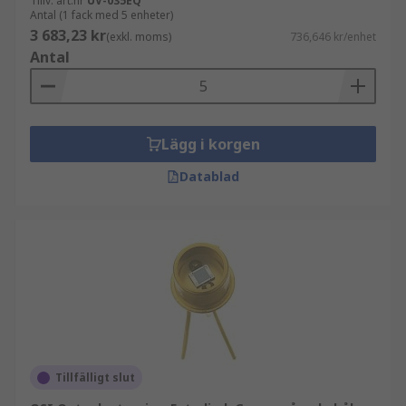
Tillv. art.nr
UV-035EQ
Antal (1 fack med 5 enheter)
3 683,23 kr
(exkl. moms)
736,646 kr/enhet
Antal
Lägg i korgen
Datablad
Tillfälligt slut