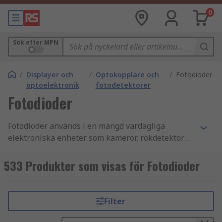
0
Sök efter MPN
/
Displayer och
/
Optokopplare och
/
Fotodioder
optoelektronik
fotodetektorer
Fotodioder
Fotodioder används i en mängd vardagliga
elektroniska enheter som kameror, rökdetektorer,
inbrottslarm, säkerhetsutrustning, medicinska
tillämpningar, CD-spelare och mätinstrument för
533 Produkter som visas för Fotodioder
att nämna några. Du kan läsa mer i vår
guide om
fotodioder
. **Vad är en fotodiod?**De används
som ljussensorer eller detektorer. När ljus når en
Filter
fotodiod omvandlas detta till elektrisk energi i
form av en elektrisk ström. Den fotoström som