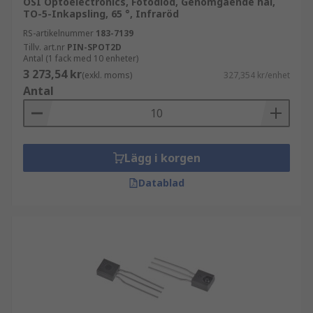
OSI Optoelectronics, Fotodiod, Genomgående hål,
TO-5-Inkapsling, 65 °, Infraröd
RS-artikelnummer
183-7139
Tillv. art.nr
PIN-SPOT2D
Antal (1 fack med 10 enheter)
3 273,54 kr
(exkl. moms)
327,354 kr/enhet
Antal
Lägg i korgen
Datablad