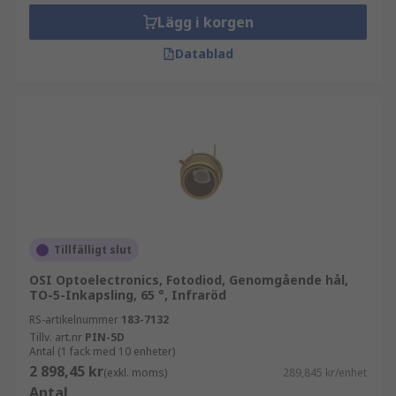
omvänt förspänningstillstånd. Ju högre den
Lägg i korgen
omvända spänningen är, desto högre är
förstärkningen.Schottky-fotodioden är baserad
Datablad
på schottky-dioden, eller schottky-barriärdioden.
Den ger ytterligare funktioner jämfört med
andra, särskilt när det gäller hög hastighet och
detektion av långa våglängder.
Tillfälligt slut
OSI Optoelectronics, Fotodiod, Genomgående hål,
TO-5-Inkapsling, 65 °, Infraröd
RS-artikelnummer
183-7132
Tillv. art.nr
PIN-5D
Antal (1 fack med 10 enheter)
2 898,45 kr
(exkl. moms)
289,845 kr/enhet
Antal