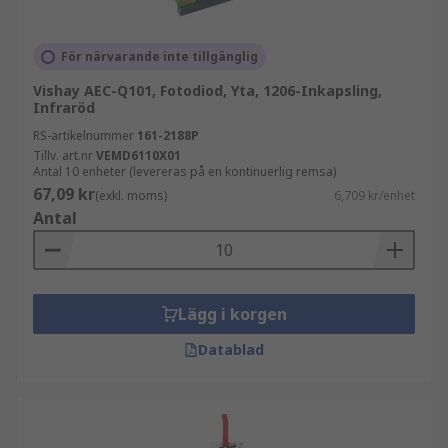
För närvarande inte tillgänglig
Vishay AEC-Q101, Fotodiod, Yta, 1206-Inkapsling,
Infraröd
RS-artikelnummer
161-2188P
Tillv. art.nr
VEMD6110X01
Antal 10 enheter (levereras på en kontinuerlig remsa)
67,09 kr
(exkl. moms)
6,709 kr/enhet
Antal
Lägg i korgen
Datablad