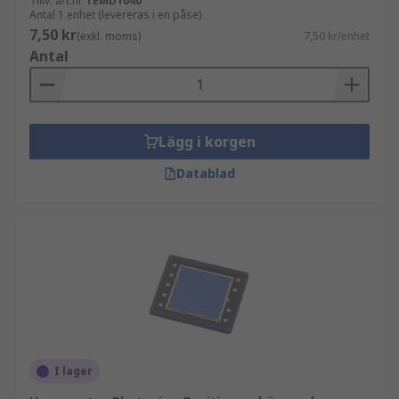
Tillv. art.nr
TEMD1040
Antal 1 enhet (levereras i en påse)
7,50 kr
(exkl. moms)
7,50 kr/enhet
Antal
Lägg i korgen
Datablad
I lager