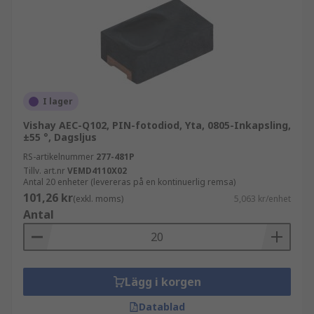
I lager
Vishay AEC-Q102, PIN-fotodiod, Yta, 0805-Inkapsling,
±55 °, Dagsljus
RS-artikelnummer
277-481P
Tillv. art.nr
VEMD4110X02
Antal 20 enheter (levereras på en kontinuerlig remsa)
101,26 kr
(exkl. moms)
5,063 kr/enhet
Antal
Lägg i korgen
Datablad