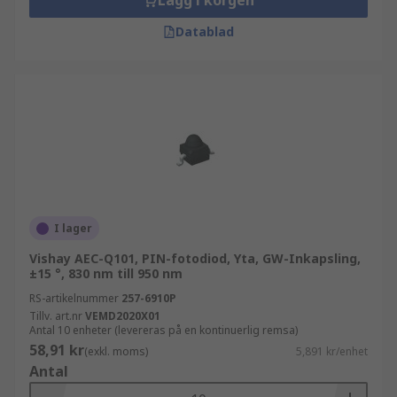
Lägg i korgen
Datablad
I lager
Vishay AEC-Q101, PIN-fotodiod, Yta, GW-Inkapsling,
±15 °, 830 nm till 950 nm
RS-artikelnummer
257-6910P
Tillv. art.nr
VEMD2020X01
Antal 10 enheter (levereras på en kontinuerlig remsa)
58,91 kr
(exkl. moms)
5,891 kr/enhet
Antal