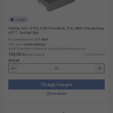
I lager
Vishay AEC-Q102, PIN-fotodiod, Yta, 0805-Inkapsling,
±57 °, Synligt ljus
RS-artikelnummer
277-486P
Tillv. art.nr
VEMD4080X02
Antal 20 enheter (levereras på en kontinuerlig remsa)
108,08 kr
(exkl. moms)
5,404 kr/enhet
Antal
Lägg i korgen
Datablad