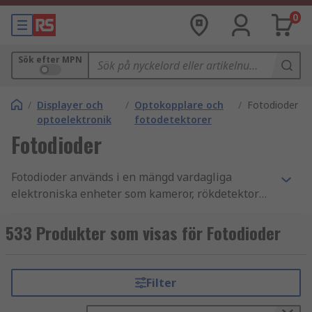
0
Sök efter MPN
/
Displayer och
/
Optokopplare och
/
Fotodioder
optoelektronik
fotodetektorer
Fotodioder
Fotodioder används i en mängd vardagliga
elektroniska enheter som kameror, rökdetektorer,
inbrottslarm, säkerhetsutrustning, medicinska
tillämpningar, CD-spelare och mätinstrument för
533 Produkter som visas för Fotodioder
att nämna några. Du kan läsa mer i vår
guide om
fotodioder
. **Vad är en fotodiod?**De används
som ljussensorer eller detektorer. När ljus når en
Filter
fotodiod omvandlas detta till elektrisk energi i
form av en elektrisk ström. Den fotoström som