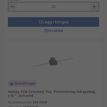
Lägg i korgen
Datablad
Sista RS lager
Vishay, PIN-fotodiod, Yta, Ytmontering-Inkapsling,
±15 °, Infraröd
RS-artikelnummer
244-4764P