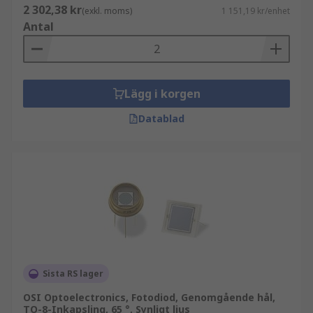
2 302,38 kr
(exkl. moms)
1 151,19 kr/enhet
Antal
Lägg i korgen
Datablad
Sista RS lager
OSI Optoelectronics, Fotodiod, Genomgående hål,
TO-8-Inkapsling, 65 °, Synligt ljus