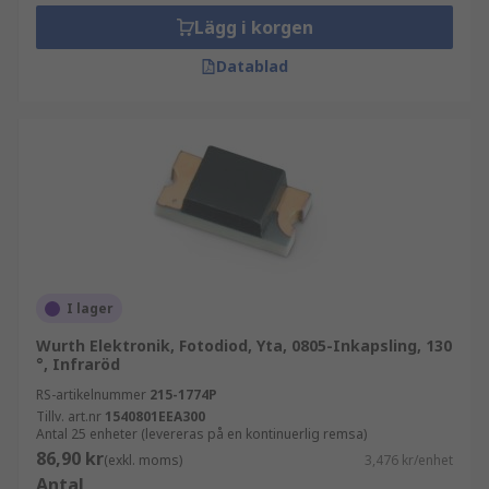
omvänt förspänningstillstånd. Ju högre den
Lägg i korgen
omvända spänningen är, desto högre är
förstärkningen.Schottky-fotodioden är baserad
Datablad
på schottky-dioden, eller schottky-barriärdioden.
Den ger ytterligare funktioner jämfört med
andra, särskilt när det gäller hög hastighet och
detektion av långa våglängder.
I lager
Wurth Elektronik, Fotodiod, Yta, 0805-Inkapsling, 130
°, Infraröd
RS-artikelnummer
215-1774P
Tillv. art.nr
1540801EEA300
Antal 25 enheter (levereras på en kontinuerlig remsa)
86,90 kr
(exkl. moms)
3,476 kr/enhet
Antal