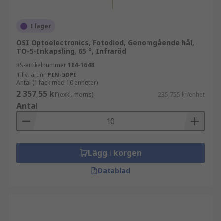
I lager
OSI Optoelectronics, Fotodiod, Genomgående hål,
TO-5-Inkapsling, 65 °, Infraröd
RS-artikelnummer
184-1648
Tillv. art.nr
PIN-5DPI
Antal (1 fack med 10 enheter)
2 357,55 kr
(exkl. moms)
235,755 kr/enhet
Antal
Lägg i korgen
Datablad