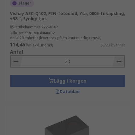
I lager
Vishay AEC-Q102, PIN-fotodiod, Yta, 0805-Inkapsling,
±58 °, Synligt ljus
RS-artikelnummer
277-484P
Tillv. art.nr
VEMD4060X02
Antal 20 enheter (levereras på en kontinuerlig remsa)
114,46 kr
(exkl. moms)
5,723 kr/enhet
Antal
Lägg i korgen
Datablad