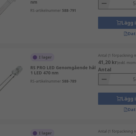
nm
RS-artikelnummer
588-791
Lägg 
Dat
Antal (1 förpackning 
I lager
41,20 kr
(exkl. mom
RS PRO LED Genomgående hål
Antal
1 LED 470 nm
RS-artikelnummer
588-789
Lägg 
Dat
Antal (1 förpackning 
I lager