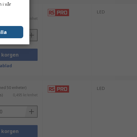
 i vår
med 50 enheter)
LED
s)
0,824 kr/enhet
lla
i korgen
ablad
med 50 enheter)
LED
s)
0,495 kr/enhet
i korgen