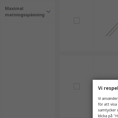
Maximal
matningsspänning
Vi respe
Vi använder
för att vis
samtycker d
klicka på "H