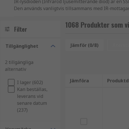
IR-lysdioden (Infraröd ljusemitterande diod) är en SS
Den används vanligtvis tillsammans med IR-mottagaren
elektromagnetisk strålning med våglängd i intervallet
maskin-kommunikation.
1068 Produkter som vi
Filter
Användningsområden för IR-lysdioder:
Jämför (0/8)
Återstä
Tillgänglighet
• Fjärrkontroller
• TV-apparater
2 tillgängliga
alternativ
• Klimatkontrollsystem
Jämföra
Produktd
I lager (602)
• Ljudutrustning
Kan beställas,
leverans vid
• Kameror
senare datum
(237)
• Belysningsutrustning
• Mörkerseendekameror