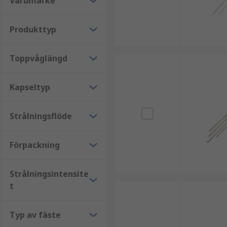
Varumärke
Typer av IR-lysdioder kategoriserade efter våglängd:
Produkttyp
• 808 nm – lämplig för medicinska behandlingar, opt
• 830 nm – lämplig för automatiserade kortläsarsyst
Toppvåglängd
• 850 nm – lämplig för mörkerseendekameror, CCTV-ö
Kapseltyp
• 940 nm – lämplig för fjärrkontroller
Strålningsflöde
Förpackning
Strålningsintensite
t
Typ av fäste