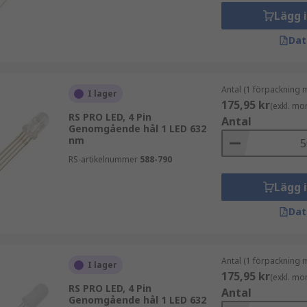
Lägg 
Dat
isk kommunikation i rymden, infraröd belysning
em
Antal (1 förpackning 
I lager
175,95 kr
vervakningssystem, digital fotografering
(exkl. mo
RS PRO LED, 4 Pin
Antal
Genomgående hål 1 LED 632
nm
RS-artikelnummer
588-790
Lägg 
Dat
Antal (1 förpackning 
I lager
175,95 kr
(exkl. mo
RS PRO LED, 4 Pin
Antal
Genomgående hål 1 LED 632