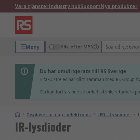
Våra tjänster
Industry hub
Support
Nya produkter
Meny
Sök efter MPN
Du har omdirigerats till RS Sverige
Elfa-Distrelec har gått samman med RS Group för 
Du kan fortfarande se orderhistorik, returnera pr
/
Displayer och optoelektronik
/
LED - Lysdioder
/
I
IR-lysdioder