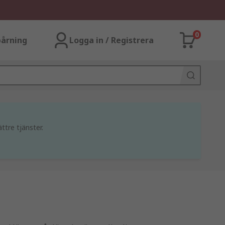
0
årning
Logga in / Registrera
ttre tjänster.