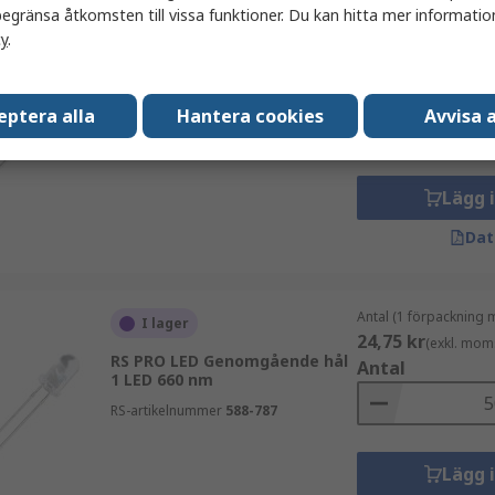
egränsa åtkomsten till vissa funktioner. Du kan hitta mer information
cy
.
Antal (1 förpackning 
I lager
41,20 kr
(exkl. mom
RS PRO LED Genomgående hål
Antal
1 LED 520 nm
eptera alla
Hantera cookies
Avvisa a
RS-artikelnummer
588-782
Lägg 
Dat
Antal (1 förpackning 
I lager
24,75 kr
(exkl. mom
RS PRO LED Genomgående hål
Antal
1 LED 660 nm
RS-artikelnummer
588-787
Lägg 