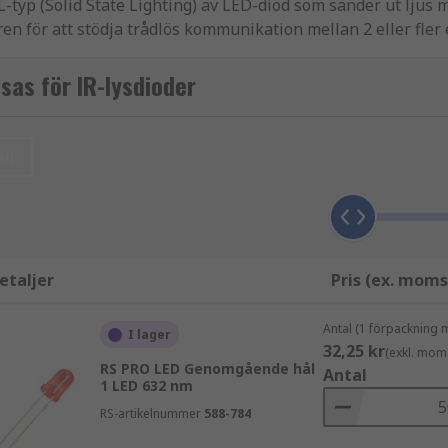
L-typ (Solid State Lighting) av LED-diod som sänder ut ljus m
 för att stödja trådlös kommunikation mellan 2 eller fler e
 mellan 700 nm till 1 mm. IR-dioder är särskilt användbara 
sas för IR-lysdioder
ll
etaljer
Pris (ex. moms
Antal (1 förpackning 
I lager
32,25 kr
(exkl. mom
RS PRO LED Genomgående hål
Antal
1 LED 632 nm
RS-artikelnummer
588-784