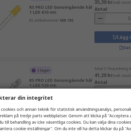
35,30 kr
(exkl. mom
RS PRO LED Genomgående hål
Antal
1 LED 610 nm
RS-artikelnummer
588-785
Lägg 
Dat
Antal (1 förpackning 
I lager
41,20 kr
(exkl. mom
RS PRO LED Genomgående hål
Antal
1 LED 520 nm
RS-artikelnummer
588-788
kterar din integritet
 cookies och annan teknik för statistisk användningsanalys, personal
Lägg 
a reklam på tredje parts webbplatser. Genom att klicka på "Acceptera a
Dat
u till behandling av icke väsentliga cookies. Du kan välja dina cooki
antera cookie-inställningar". Om du inte vill ha detta klickar du på "Avv