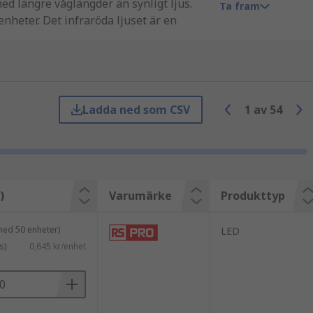
ed längre våglängder än synligt ljus.
Ta fram
nheter. Det infraröda ljuset är en
för elektronikindustrin och maskin-till-
Ladda ned som CSV
1
av
54
)
Varumärke
Produkttyp
med 50 enheter)
LED
s)
0,645 kr/enhet