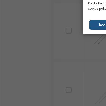
Detta kan b
cookie poli
Acc