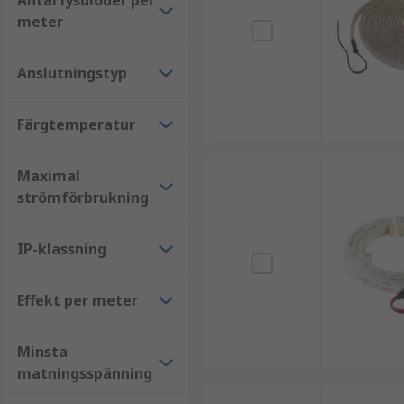
Antal lysdioder per
meter
Anslutningstyp
Färgtemperatur
Maximal
strömförbrukning
IP-klassning
Effekt per meter
Minsta
matningsspänning