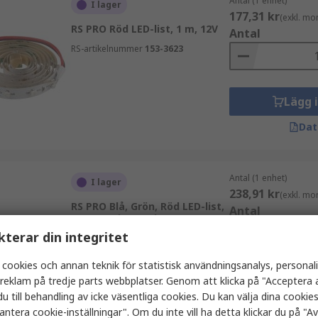
Antal (1 enhet)
I lager
177,31 kr
(exkl. mo
RS PRO Röd LED-list, 1 m, 12V
Antal
RS-artikelnummer
153-3623
Lägg 
Dat
Antal (1 enhet)
I lager
238,91 kr
(exkl. mo
RS PRO Blå, Grön, Röd LED-list,
Antal
1 m, 4000k, 24V dc
kterar din integritet
RS-artikelnummer
265-1548
 cookies och annan teknik för statistisk användningsanalys, personal
Lägg 
a reklam på tredje parts webbplatser. Genom att klicka på "Acceptera a
u till behandling av icke väsentliga cookies. Du kan välja dina cooki
Dat
antera cookie-inställningar". Om du inte vill ha detta klickar du på "Avv