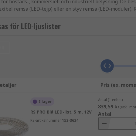
r bostads-, kommersiell och industriell belysning. De be
xibel remsa (LED-tejp) eller en styv remsa (LED-moduler). 
ilda lampor över ett stort område.
s för LED-ljuslister
ED-remsor är mycket populära för belysning eftersom du kan 
ll
pulära inom industrin, medan varmvita är idealiska för hem
n programmeras för att skapa anpassad belysning. RGB- och
etaljer
Pris (ex. moms
Antal (1 enhet)
I lager
839,59 kr
(exkl. mo
RS PRO Blå LED-list, 5 m, 12V
Antal
RS-artikelnummer
153-3634