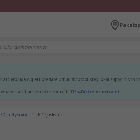
Paketsp
att erbjuda dig ett bredare utbud av produkter, lokal support och bä
odukter och hantera fakturor i ditt
Elfa-Distrelec account
ED-belysning
/
LED-ljuslister