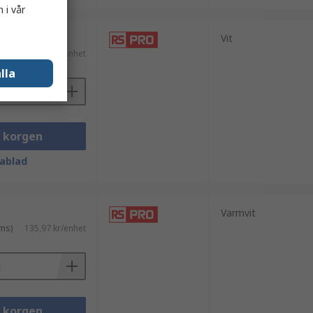
 i vår
Vit
ms)
177,31 kr/enhet
lla
i korgen
ablad
Varmvit
ms)
135,97 kr/enhet
i korgen