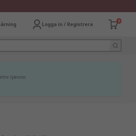
0
årning
Logga in / Registrera
ttre tjänster.