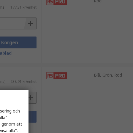
Röd
ms)
177,31 kr/enhet
i korgen
ablad
Blå, Grön, Röd
ms)
238,91 kr/enhet
isering och
i korgen
lla"
es genom att
ablad
isa alla".