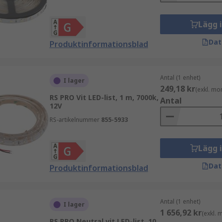
Lägg 
Dat
Produktinformationsblad
Antal (1 enhet)
I lager
249,18 kr
(exkl. mo
RS PRO Vit LED-list, 1 m, 7000k,
Antal
12V
RS-artikelnummer
855-5933
Lägg 
Dat
Produktinformationsblad
Antal (1 enhet)
I lager
1 656,92 kr
(exkl.
RS PRO Neutral vit LED-list, 10