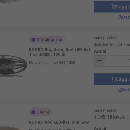
Lägg 
Dat
ka applikationer. Lättanvända kontakter finns tillgängliga fö
är det anges och kan anpassas till valfri längd. Obs - kontr
Antal (1 enhet)
Tillfälligt slut
reras ofta med självhäftande baksida för enkel installatio
455,62 kr
(exkl. mo
RS PRO Blå, Grön, Röd LED-list,
Antal
1 m, 4000k, 12V dc
RS-artikelnummer
265-1552
 med olika IP-klassningar. Detta visar hur "vattentät" LED-
g, till exempel IP67 & IP68. Om du behöver att din LED-rems
Lägg 
tentät alls är IP20 den lägre änden av klassningen. Oftast 
vattentäta inkapslingen.
Dat
Antal (1 enhet)
gsdrivrutiner (strömförsörjning) och styrenheter. Det finns
I lager
1 145,18 kr
(exkl.
 fjärrkontroller med olika funktioner. Dessa kan köpas sep
RS PRO Röd LED-list, 5 m, 24V
Antal