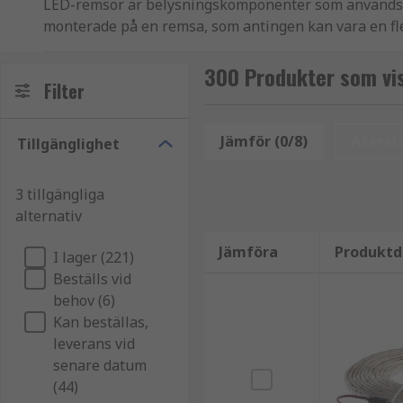
LED-remsor är belysningskomponenter som används fö
monterade på en remsa, som antingen kan vara en fle
använda och sparar dig från att behöva montera ensk
300 Produkter som visa
Vilka färger finns LED-remsor i?
Filter
LED-remsor finns tillgängliga i många färger. Vita L
Jämför (0/8)
Återstä
Tillgänglighet
kallvitt och varmvitt. Kallvita LED-lampor är mer po
tillgängliga, inklusive färgväxlande remsor som ka
vill använda ett brett utbud av olika färger.
3 tillgängliga
alternativ
Hur används de?
Jämföra
Produktd
I lager (221)
Accentbelysning i hemmet och i butiker
Beställs vid
behov (6)
Belysning under skåp
Kan beställas,
leverans vid
Hyllbelysning
senare datum
(44)
Belysning för mediecenter