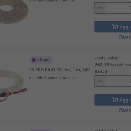
RS-artikelnummer
136-9017
Lägg 
Dat
Antal (1 enhet)
I lager
262,79 kr
(exkl. mo
RS PRO Röd LED-list, 1 m, 24V
Antal
RS-artikelnummer
136-9020
Lägg 
Dat