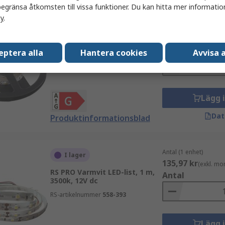
egränsa åtkomsten till vissa funktioner. Du kan hitta mer information
cy
.
Antal (1 enhet)
I lager
177,31 kr
(exkl. mo
RS PRO Vit LED-list, 1 m, 3200k,
Antal
eptera alla
Hantera cookies
Avvisa a
12V
RS-artikelnummer
153-3636
Lägg 
Dat
Produktinformationsblad
Antal (1 enhet)
I lager
135,97 kr
(exkl. mo
RS PRO Varmvit LED-list, 1 m,
Antal
3500k, 12V dc
RS-artikelnummer
558-393
Lägg 