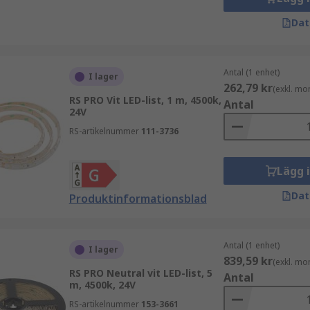
Dat
Antal (1 enhet)
I lager
262,79 kr
(exkl. mo
RS PRO Vit LED-list, 1 m, 4500k,
Antal
24V
RS-artikelnummer
111-3736
Lägg 
Dat
Produktinformationsblad
Antal (1 enhet)
I lager
839,59 kr
(exkl. mo
RS PRO Neutral vit LED-list, 5
Antal
m, 4500k, 24V
RS-artikelnummer
153-3661