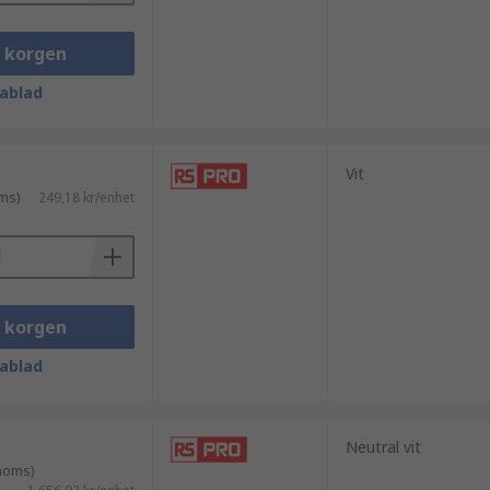
i korgen
ablad
Vit
ms)
249,18 kr/enhet
i korgen
ablad
Neutral vit
 moms)