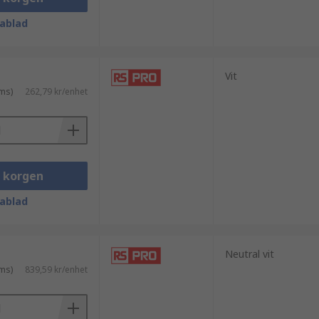
ablad
Vit
ms)
262,79 kr/enhet
i korgen
ablad
Neutral vit
ms)
839,59 kr/enhet