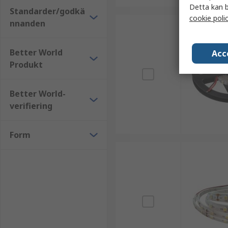
Detta kan b
Standarder/godkä
cookie poli
nnanden
Better World
Acc
Produkt
Better World-
verifiering
Form