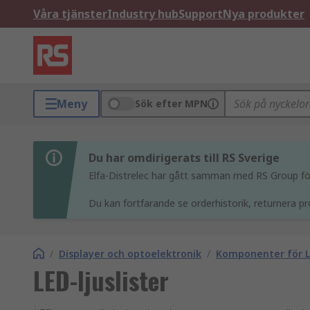
Våra tjänster
Industry hub
Support
Nya produkter
Meny
Sök efter MPN
Du har omdirigerats till RS Sverige
Elfa-Distrelec har gått samman med RS Group för 
Du kan fortfarande se orderhistorik, returnera pr
/
Displayer och optoelektronik
/
Komponenter för L
LED-ljuslister