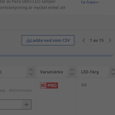
står av flera SMD-LED-lampor
Ta fram
Remsbelysning är mycket enkel att
få olika färgtemperaturer, till exempel
Ladda ned som CSV
1
av
15
met. Färgade LED-remsor finns också
 RGBW-LED-remsor är idealiska om du
)
Varumärke
LED-färg
Blå
ms)
839,59 kr/enhet