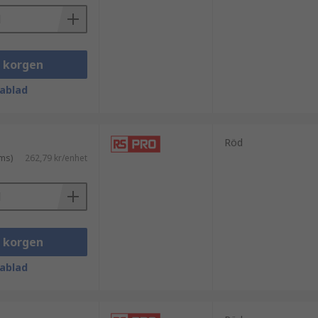
i korgen
ablad
Röd
ms)
262,79 kr/enhet
i korgen
ablad