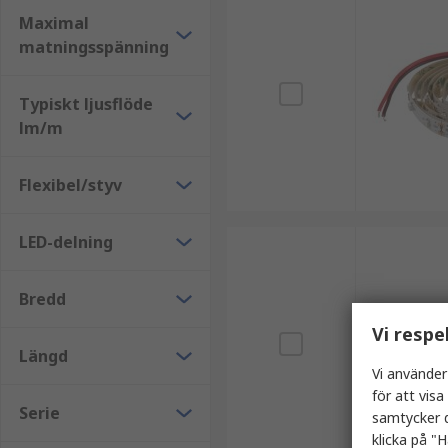
Maximal
matningsspänning
Typiskt ljusflöde
lm/m
Flexibel/styv
LED-delning
Bredd
Vi respe
Längd
Vi använder
för att vis
Serie
samtycker d
klicka på "H