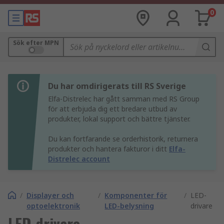
0
Sök efter MPN
Du har omdirigerats till RS Sverige
Elfa-Distrelec har gått samman med RS Group
för att erbjuda dig ett bredare utbud av
produkter, lokal support och bättre tjänster.
Du kan fortfarande se orderhistorik, returnera
produkter och hantera fakturor i ditt
Elfa-
Distrelec account
/
Displayer och
/
Komponenter för
/
LED-
optoelektronik
LED-belysning
drivare
LED-drivare