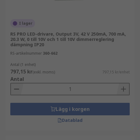
Dimbara LED-drivrutiner finns också tillgängliga
för dimningskontroll. Dessa kan användas för att
dimma LED-belysning till önskad nivå, vilket gör
I lager
dem mycket användbara i kommersiell
stämningsbelysning. Dimningsfunktioner
RS PRO LED-drivare, Output 3V, 42 V 250mA, 700 mA,
20.3 W, 0 till 10V och 1 till 10V dimmerreglering
inkluderar 0 till 10V,
DMX
och
DALI
.
dämpning IP20
RS-artikelnummer
360-662
Kompatibilitet
Antal (1 enhet)
RS-sortimentet av LED-drivrutiner inkluderar
797,15 kr
(exkl. moms)
797,15 kr/enhet
modeller med olika in-/uteffektnivåer och
Antal
konfigurationer för att passa din LED-
belysningsuppsättning. De finns också
tillgängliga i olika kapslingskyddsklasser, vilket
innebär att din belysningsuppsättning inte
Lägg i korgen
behöver hindras av miljöfaktorer.
Datablad
IP-klass
Den omfattande guiden till IP-
klassningar