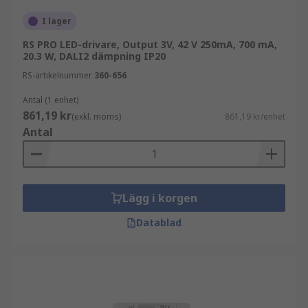
I lager
RS PRO LED-drivare, Output 3V, 42 V 250mA, 700 mA,
20.3 W, DALI2 dämpning IP20
RS-artikelnummer
360-656
Antal (1 enhet)
861,19 kr
(exkl. moms)
861,19 kr/enhet
Antal
Lägg i korgen
Datablad