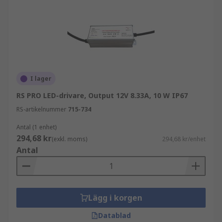
IP-klassen för en LED-drivrutin representerar
dess vattenresistens. Lägre nummer som IP20 är
bäst lämpade för inomhusbruk. IP44 är lämplig
för användning i områden som kan komma i
kontakt med vattenstänk, såsom LED-remsor i ett
kök. IP67 LED-drivrutiner är robusta och är
I lager
idealiska för utomhusbruk där de kan bli
RS PRO LED-drivare, Output 12V 8.33A, 10 W IP67
nedsänkta i vatten.
RS-artikelnummer
715-734
Antal (1 enhet)
294,68 kr
(exkl. moms)
294,68 kr/enhet
Antal
Lägg i korgen
Datablad