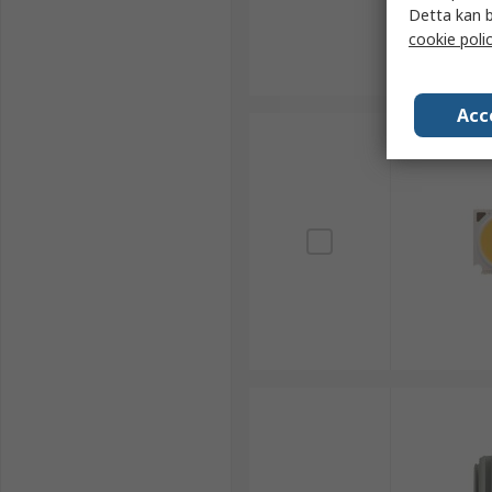
Detta kan b
cookie poli
Acc