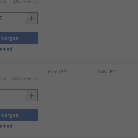
ms)
2,957 kr/enhet
i korgen
ablad
Cree LED
CoB LED
ms)
162,96 kr/enhet
i korgen
ablad