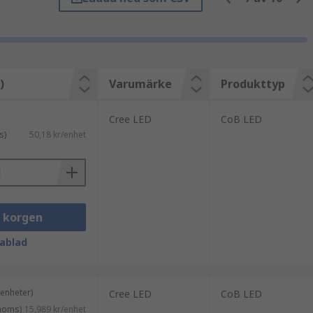
itt ljus. Typen av fosfor skapar olika
)
Varumärke
Produkttyp
usutflöde medan "kalla" COB LED-lampor
Cree LED
CoB LED
s)
50,18 kr/enhet
i korgen
ablad
 enheter)
Cree LED
CoB LED
 moms)
15,989 kr/enhet