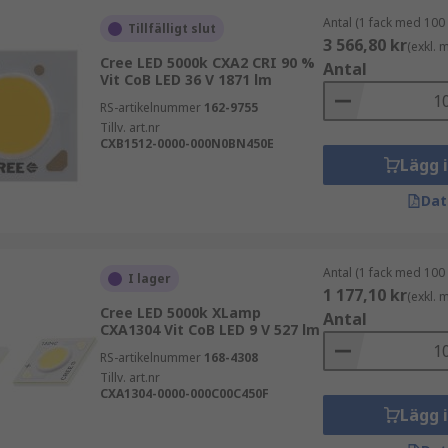
Antal (1 fack med 100
Tillfälligt slut
3 566,80 kr
(exkl.
Cree LED 5000k CXA2 CRI 90 %
Antal
Vit CoB LED 36 V 1871 lm
RS-artikelnummer
162-9755
Tillv. art.nr
CXB1512-0000-000N0BN450E
Lägg 
Dat
Antal (1 fack med 100
I lager
1 177,10 kr
(exkl.
Cree LED 5000k XLamp
Antal
CXA1304 Vit CoB LED 9 V 527 lm
RS-artikelnummer
168-4308
Tillv. art.nr
CXA1304-0000-000C00C450F
Lägg 