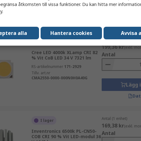
egränsa åtkomsten till vissa funktioner. Du kan hitta mer information
PL-CN111-COB-3300-TW-90-40D-G3
Lägg 
cy
.
Dat
eptera alla
Hantera cookies
Avvisa a
Antal (1 enhet)
I lager
199,36 kr
(exkl. mo
Cree LED 4000k XLamp CRI 82
Antal
% Vit CoB LED 34 V 7321 lm
RS-artikelnummer
171-2929
Tillv. art.nr
CMA2550-0000-000N0H0A40G
Lägg 
Dat
Antal (1 enhet)
I lager
169,38 kr
(exkl. mo
Inventronics 6500k PL-CN50-
Antal
COB CRI 90 % Vit LED-modul 36