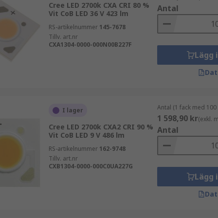
Cree LED 2700k CXA CRI 80 %
Antal
Vit CoB LED 36 V 423 lm
RS-artikelnummer
145-7678
Tillv. art.nr
CXA1304-0000-000N00B227F
Lägg 
Dat
Antal (1 fack med 100
I lager
1 598,90 kr
(exkl.
Cree LED 2700k CXA2 CRI 90 %
Antal
Vit CoB LED 9 V 486 lm
RS-artikelnummer
162-9748
Tillv. art.nr
CXB1304-0000-000C0UA227G
Lägg 
Dat