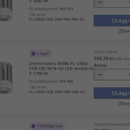
V 1645 lm
RS-artikelnummer
763-513
Tillv. art.nr
PL-CN50-COB-2000-965-60D-G3
Lägg 
Dat
Antal (1 enhet)
I lager
169,38 kr
(exkl. mo
Inventronics 6500k PL-CN50-
Antal
COB CRI 90 % Vit LED-modul 36
V 1708 lm
RS-artikelnummer
763-508
Tillv. art.nr
PL-CN50-COB-2000-965-24D-G3
Lägg 
Dat
Antal (1 förpackning 
Tillfälligt slut