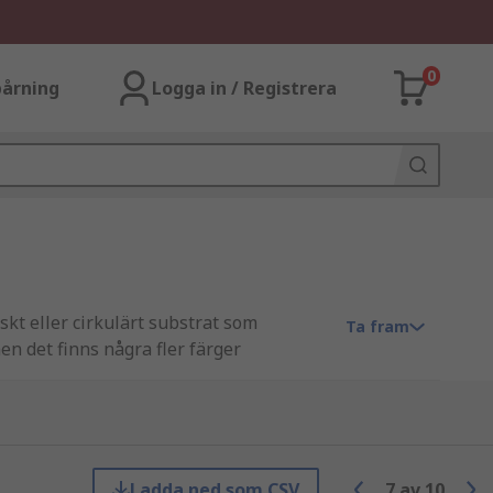
0
årning
Logga in / Registrera
kt eller cirkulärt substrat som
Ta fram
n det finns några fler färger
ktiska LED-lamporna ger ett blått ljus.
Ladda ned som CSV
7
av
10