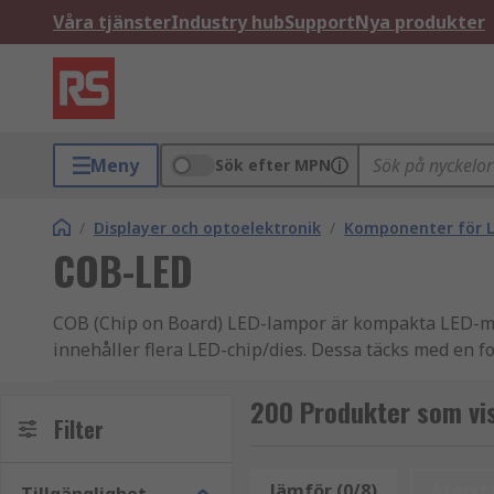
Våra tjänster
Industry hub
Support
Nya produkter
Meny
Sök efter MPN
/
Displayer och optoelektronik
/
Komponenter för L
COB-LED
COB (Chip on Board) LED-lampor är kompakta LED-modul
innehåller flera LED-chip/dies. Dessa täcks med en f
tillgängliga allt eftersom tekniken utvecklas.
200 Produkter som vi
Hur fungerar de?
Filter
COB LED-lampor har ett bassubstrat, tillverkat av al
Jämför (0/8)
Återstä