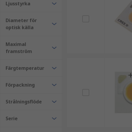
• Allmänbelysning
Ljusstyrka
• Downlights
Diameter för
• High Bay-belysning
optisk källa
• Low Bay-belysning
Maximal
framström
• Spotlights
• Solid State Lighting (SSL) ersättningar
Färgtemperatur
Förpackning
Strålningsflöde
Serie