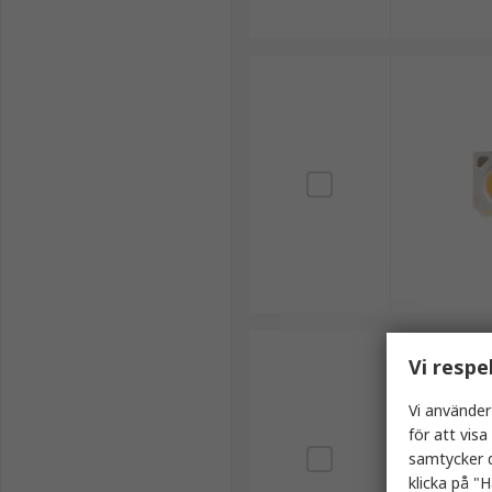
Vi respe
Vi använder
för att vis
samtycker d
klicka på "H