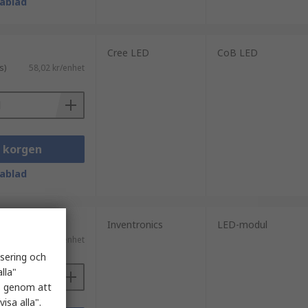
ablad
Cree LED
CoB LED
s)
58,02 kr/enhet
i korgen
ablad
Inventronics
LED-modul
ms)
537,10 kr/enhet
isering och
lla"
es genom att
isa alla".