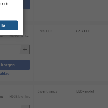
 i vår
i korgen
ablad
lla
Cree LED
CoB LED
ms)
199,36 kr/enhet
i korgen
ablad
Inventronics
LED-modul
ms)
169,38 kr/enhet