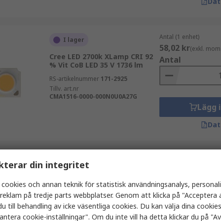
Dat
Antal (1 enhet)
I lager
58,02 kr
(exkl. mom
Cree LED 2700k XLamp CRI 92
Antal
% Vit CoB LED 35 V 1736 lm
RS-artikelnummer
171-2925
Tillv. art.nr
CMA1516-0000-000N0U0A27G
Lägg 
Dat
Antal (1 enhet)
kterar din integritet
I lager
537,10 kr
(exkl. mo
Inventronics 4000k PL-CN111-
Antal
 cookies och annan teknik för statistisk användningsanalys, personal
COB CRI 90 % Vit LED-modul 36
a reklam på tredje parts webbplatser. Genom att klicka på "Acceptera a
V 3045 lm
u till behandling av icke väsentliga cookies. Du kan välja dina cooki
RS-artikelnummer
763-515
antera cookie-inställningar". Om du inte vill ha detta klickar du på "Avv
Tillv. art.nr