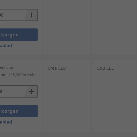
i korgen
ablad
 enheter)
Cree LED
CoB LED
 moms)
15,989 kr/enhet
i korgen
ablad