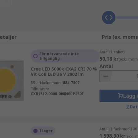
mmer "ljusstyrkan" på COB LED-lampan.
å LED-diesen. Fosforn omvandlar de blå LED-diesen till ett v
etaljer
Pris (ex. moms
jusutflödet. "Varma" COB LED-lampor ger ett gul-orange lj
Antal (1 enhet)
För närvarande inte
 Kelvin med symbolen "K".
50,18 kr
tillgänglig
(exkl. mom
Antal
Cree LED 5000k CXA2 CRI 70 %
Vit CoB LED 36 V 2002 lm
RS-artikelnummer
884-7507
sprocess
Tillv. art.nr
CXB1512-0000-000N0BP250E
Lägg 
Dat
Antal (1 fack med 100
I lager
1 598,90 kr
(exkl.