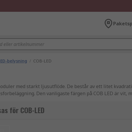
Paketsp
ED-belysning
/
COB-LED
er med starkt ljusutflöde. De består av ett litet kvadratis
osforbeläggning. Den vanligaste färgen på COB LED är vit, me
sas för COB-LED
uminium eller keramik, på vilket LED-diesen monteras. De fa
ll