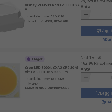
73,925 kr
(exkl. mo
Vishay VLMS31 Röd CoB LED 2.6
Antal
V
RS-artikelnummer
180-7168
Tillv. art.nr
VLMS31J1K2-GS08
Lägg 
Dat
Antal (1 enhet)
I lager
162,96 kr
(exkl. mo
Cree LED 3000k CXA2 CRI 80 %
Antal
Vit CoB LED 36 V 5380 lm
RS-artikelnummer
884-7425
Tillv. art.nr
CXB2540-0000-000N0HW230G
Lägg 
Dat