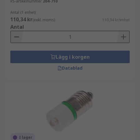
RS-artikelnummer
204-710
Antal (1 enhet)
110,34 kr
(exkl. moms)
110,34 kr/enhet
Antal
Lägg i korgen
Datablad
I lager