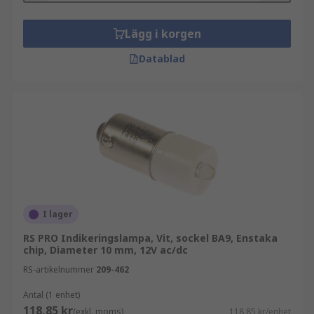
Lägg i korgen
Datablad
I lager
RS PRO Indikeringslampa, Vit, sockel BA9, Enstaka
chip, Diameter 10 mm, 12V ac/dc
RS-artikelnummer
209-462
Antal (1 enhet)
118,85 kr
(exkl. moms)
118,85 kr/enhet