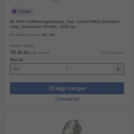
en mycket längre livslängd än glödlampor. Till
skillnad från lysrör kräver de ingen
I lager
uppvärmningstid efter att de har slagits på, utan
RS PRO Indikeringslampa, Gul, sockel BA9, Enstaka
når maximal ljusstyrka omedelbart.
chip, Diameter 10 mm, 230V ac
RS-artikelnummer
205-583
Typer av LED-indikatorlampor
Antal (1 enhet)
78,40 kr
(exkl. moms)
78,40 kr/enhet
LED-indikatorlampor finns i en mängd olika
Antal
färger beroende på dina behov. De varierar också
i ljusintensitet, storlek och livslängd.
Lägg i korgen
Datablad