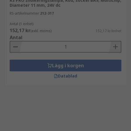
RS PRO Indikeringslampa, Röd, sockel BA9, Multichip,
Diameter 11 mm, 24V dc
RS-artikelnummer
212-317
Antal (1 enhet)
152,17 kr
(exkl. moms)
152,17 kr/enhet
Antal
Lägg i korgen
Datablad