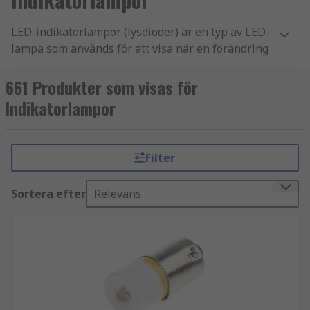
LED-indikatorlampor (lysdioder) är en typ av LED-
lampa som används för att visa när en förändring
sker i en elektrisk krets. Till exempel kan en röd
eller orange LED-indikatorlampa användas för
661 Produkter som visas för
att varna en arbetare när något har gått fel i ett
Indikatorlampor
elektriskt system. Andra användningsområden
inkluderar telefonsvararsystem och
instrumentpanellampor. LED-indikatorlampor
Filter
består vanligtvis av en enda lampa, till skillnad
från andra typer av LED-lampor som
cirkulära
Sortera efter
Relevans
LED-matriser
Vilka är fördelarna med LED-
indikatorlampor?
Jämfört med traditionella glödlampor är LED-
lampor mycket mer energieffektiva. De har också