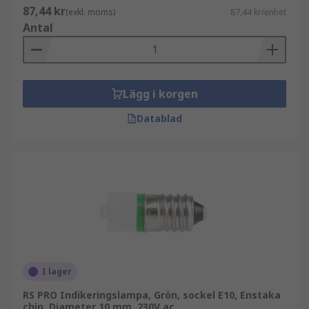
87,44 kr
(exkl. moms)
87,44 kr/enhet
Antal
Lägg i korgen
Datablad
I lager
RS PRO Indikeringslampa, Grön, sockel E10, Enstaka
chip, Diameter 10 mm, 230V ac