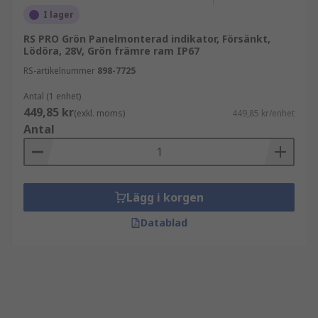
I lager
RS PRO Grön Panelmonterad indikator, Försänkt,
Lödöra, 28V, Grön främre ram IP67
RS-artikelnummer
898-7725
Antal (1 enhet)
449,85 kr
(exkl. moms)
449,85 kr/enhet
Antal
Lägg i korgen
Datablad