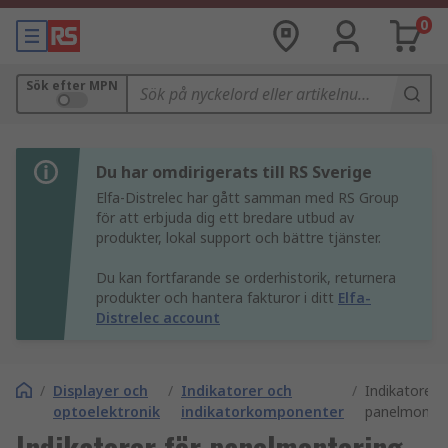
0
Sök efter MPN
Du har omdirigerats till RS Sverige
Elfa-Distrelec har gått samman med RS Group
för att erbjuda dig ett bredare utbud av
produkter, lokal support och bättre tjänster.
Du kan fortfarande se orderhistorik, returnera
produkter och hantera fakturor i ditt
Elfa-
Distrelec account
/
Displayer och
/
Indikatorer och
/
Indikatorer f
optoelektronik
indikatorkomponenter
panelmonter
Indikatorer för panelmontering