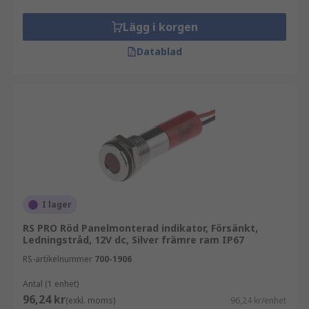
Lägg i korgen
Datablad
I lager
RS PRO Röd Panelmonterad indikator, Försänkt,
Ledningstråd, 12V dc, Silver främre ram IP67
RS-artikelnummer
700-1906
Antal (1 enhet)
96,24 kr
(exkl. moms)
96,24 kr/enhet