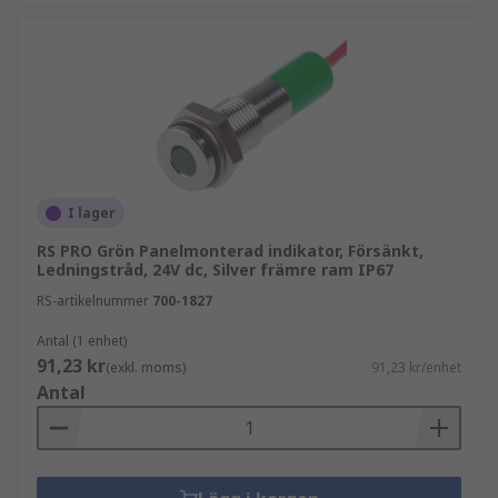
Förutom de vanliga primära LED-färgerna, som
röd, blå, grön och gul, finns följande alternativa
LED-färger tillgängliga inom sortimentet om du
letar efter en LED-lampa:
• Bärnsten
I lager
• Klar
RS PRO Grön Panelmonterad indikator, Försänkt,
• Orange
Ledningstråd, 24V dc, Silver främre ram IP67
RS-artikelnummer
700-1827
• Vit
Antal (1 enhet)
91,23 kr
(exkl. moms)
91,23 kr/enhet
Antal