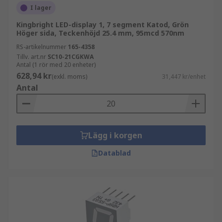
I lager
Kingbright LED-display 1, 7 segment Katod, Grön
Höger sida, Teckenhöjd 25.4 mm, 95mcd 570nm
RS-artikelnummer
165-4358
Tillv. art.nr
SC10-21CGKWA
Antal (1 rör med 20 enheter)
628,94 kr
(exkl. moms)
31,447 kr/enhet
Antal
Lägg i korgen
Datablad