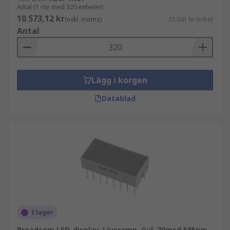
Antal (1 rör med 320 enheter)
10 573,12 kr
(exkl. moms)
33,041 kr/enhet
Antal
Lägg i korgen
Datablad
I lager
Broadcom LED-display, Ljusramp, Gul, 70mcd 585nm