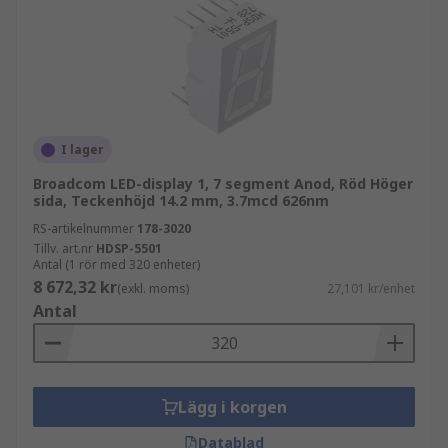
I lager
Broadcom LED-display 1, 7 segment Anod, Röd Höger
sida, Teckenhöjd 14.2 mm, 3.7mcd 626nm
RS-artikelnummer
178-3020
Tillv. art.nr
HDSP-5501
Antal (1 rör med 320 enheter)
8 672,32 kr
(exkl. moms)
27,101 kr/enhet
Antal
Lägg i korgen
Datablad