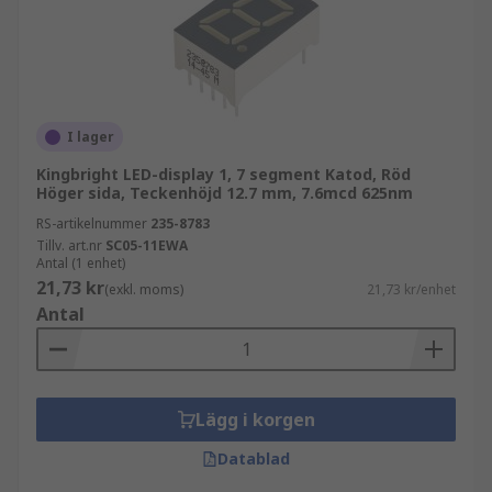
storlekar, stilar och färger. De finns också
tillgängliga i ytmonterade (SMD) eller
genomgående paket. All LED-teknik som erbjuds
av RS är:
I lager
kostnadseffektiv
Kingbright LED-display 1, 7 segment Katod, Röd
högkvalitativ
Höger sida, Teckenhöjd 12.7 mm, 7.6mcd 625nm
energieffektiv
RS-artikelnummer
235-8783
Tillv. art.nr
SC05-11EWA
iögonfallande
Antal (1 enhet)
21,73 kr
högupplöst
(exkl. moms)
21,73 kr/enhet
Antal
LED-skärmar kommer också med varierande
ljusstyrkenivåer, många färger och olika
segmenttyper som uppfyller kundbehov från
inomhushushållsapparater till utomhusskyltar.
Lägg i korgen
Datablad
För mer information om LED-skärmar och deras