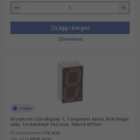
Lägg i korgen
Datablad
I lager
Broadcom LED-display 1, 7 segment Anod, Röd Höger
sida, Teckenhöjd 14.2 mm, 16mcd 637nm
RS-artikelnummer
178-3026
Tillv. art.nr
HDSP-H151