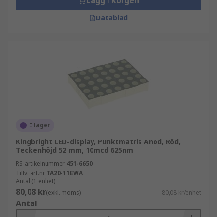
Lägg i korgen
Datablad
I lager
Kingbright LED-display, Punktmatris Anod, Röd,
Teckenhöjd 52 mm, 10mcd 625nm
RS-artikelnummer
451-6650
Tillv. art.nr
TA20-11EWA
Antal (1 enhet)
80,08 kr
(exkl. moms)
80,08 kr/enhet
Antal