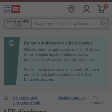
0
Sök efter MPN
Du har omdirigerats till RS Sverige
Elfa-Distrelec har gått samman med RS Group
för att erbjuda dig ett bredare utbud av
produkter, lokal support och bättre tjänster.
Du kan fortfarande se orderhistorik, returnera
produkter och hantera fakturor i ditt
Elfa-
Distrelec account
/
Displayer och
/
Displaymoduler
/
LED-
optoelektronik
displayer
LED-displayer