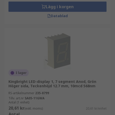
Lägg i korgen
Datablad
I lager
Kingbright LED-display 1, 7 segment Anod, Grön
Höger sida, Teckenhöjd 12.7 mm, 10mcd 568nm
RS-artikelnummer
235-8799
Tillv. art.nr
SA05-11GWA
Antal (1 enhet)
20,61 kr
(exkl. moms)
20,61 kr/enhet
Antal