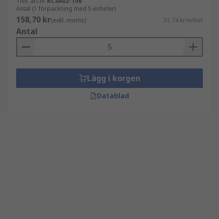
Tillv. art.nr
KCSA02-106
Antal (1 förpackning med 5 enheter)
158,70 kr
(exkl. moms)
31,74 kr/enhet
Antal
Lägg i korgen
Datablad