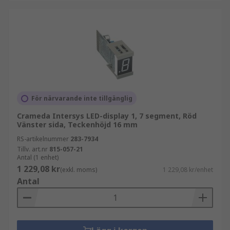
användningsområden, se vår
kompletta guide
till LED-skärmar
.
Bläddra bland det breda utbudet av
högkvalitativa LED-skärmar som RS erbjuder och
beställ idag för gratis leverans nästa dag.
För närvarande inte tillgänglig
Crameda Intersys LED-display 1, 7 segment, Röd
Vänster sida, Teckenhöjd 16 mm
RS-artikelnummer
283-7934
Tillv. art.nr
815-057-21
Antal (1 enhet)
1 229,08 kr
(exkl. moms)
1 229,08 kr/enhet
Antal