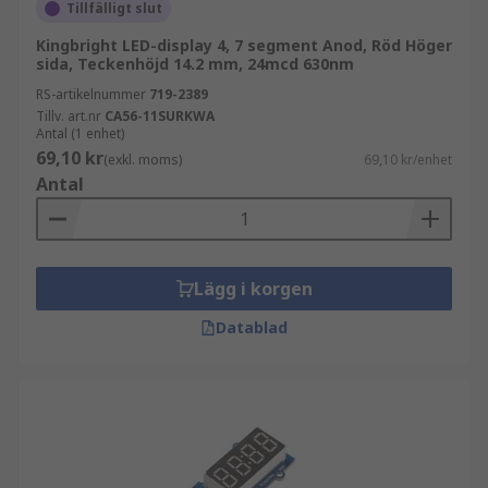
och/eller bokstäver. Du hittar 7-
Tillfälligt slut
segmentdisplayer i teknik som miniräknare
Kingbright LED-display 4, 7 segment Anod, Röd Höger
och digitala väckarklockor.
sida, Teckenhöjd 14.2 mm, 24mcd 630nm
Punktmatris består av flera punkter som,
RS-artikelnummer
719-2389
när de lyser, skapar siffror, bokstäver,
Tillv. art.nr
CA56-11SURKWA
Antal (1 enhet)
symboler och bilder. Ju högre antal punkter,
69,10 kr
(exkl. moms)
69,10 kr/enhet
desto mer detaljerade symboler kan du
Antal
skapa. Mer grundläggande
punktmatrisdisplayer är idealiska för
meddelandetavlor.
Ljusstavar består av enskilda eller flera
Lägg i korgen
sektioner som lyser upp. De är vanligtvis
Datablad
kvadratiska eller rektangulära och används
för statusindikatorer eller för att markera
ikoner på en display.
Användningsområden för LED-
skärmar