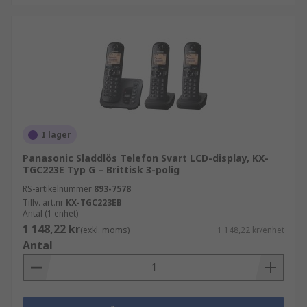
I lager
Panasonic Sladdlös Telefon Svart LCD-display, KX-
TGC223E Typ G – Brittisk 3-polig
RS-artikelnummer
893-7578
Tillv. art.nr
KX-TGC223EB
Antal (1 enhet)
1 148,22 kr
(exkl. moms)
1 148,22 kr/enhet
Antal