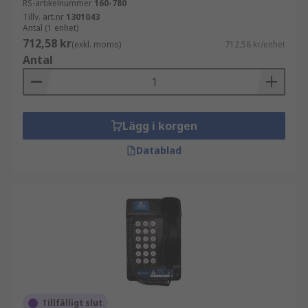
RS-artikelnummer
160-780
Tillv. art.nr
1301043
Antal (1 enhet)
712,58 kr
(exkl. moms)
712,58 kr/enhet
Antal
Lägg i korgen
Datablad
Tillfälligt slut