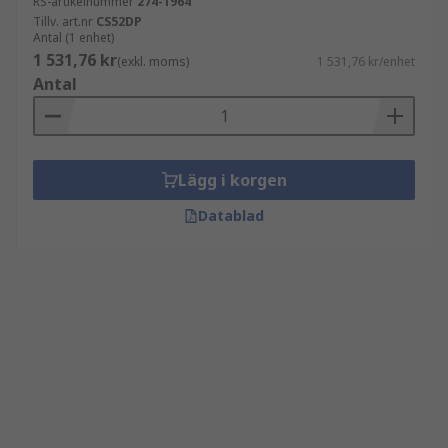
RS-artikelnummer
274-1964
Tillv. art.nr
CS52DP
Antal (1 enhet)
1 531,76 kr
(exkl. moms)
1 531,76 kr/enhet
Antal
Lägg i korgen
Datablad