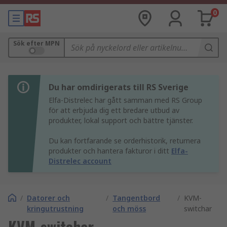
0
Sök efter MPN
Du har omdirigerats till RS Sverige
Elfa-Distrelec har gått samman med RS Group
för att erbjuda dig ett bredare utbud av
produkter, lokal support och bättre tjänster.
Du kan fortfarande se orderhistorik, returnera
produkter och hantera fakturor i ditt
Elfa-
Distrelec account
/
Datorer och
/
Tangentbord
/
KVM-
kringutrustning
och möss
switchar
KVM-switchar