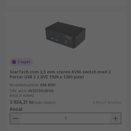
ljuddelning och trådlös anslutning.
KVM-over-IP-switch: dessa typer av switchar ger
användare åtkomst eller möjlighet att övervaka
flera datorer och servrar i ett dedikerat nätverk,
LAN eller till och med över ett WAN från var som
helst med IP-fjärråtkomst. KVM/IP-switchar finns
oftast i medelstora eller stora datacenter som
behöver flera användare för att övervaka flera
datorer eller servrar.
I lager
StarTech.com 3,5 mm stereo KVM-switch med 2
Portar USB 2 2 DVI 1920 x 1200 pixel
RS-artikelnummer
898-8361
Tillv. art.nr
SV231DD2DUA
Antal (1 enhet)
3 934,31 kr
(exkl. moms)
3 934,31 kr/enhet
Antal