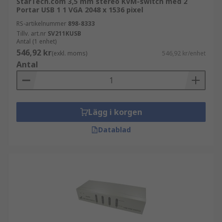
StarTech.com 3,5 mm stereo KVM-switch med 2
Portar USB 1 1 VGA 2048 x 1536 pixel
RS-artikelnummer
898-8333
Tillv. art.nr
SV211KUSB
Antal (1 enhet)
546,92 kr
(exkl. moms)
546,92 kr/enhet
Antal
Lägg i korgen
Datablad