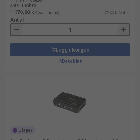
Tillv. art.nr
CS82U
Antal (1 enhet)
1 170,00 kr
(exkl. moms)
1 170,00 kr/enhet
Antal
Lägg i korgen
Datablad
I lager