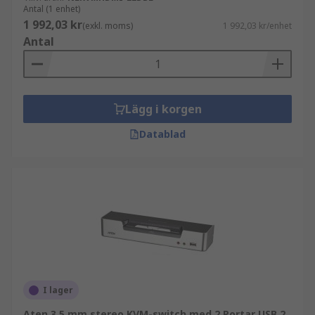
Antal (1 enhet)
1 992,03 kr
(exkl. moms)
1 992,03 kr/enhet
Antal
Lägg i korgen
Datablad
I lager
Aten 3,5 mm stereo KVM-switch med 2 Portar USB 2