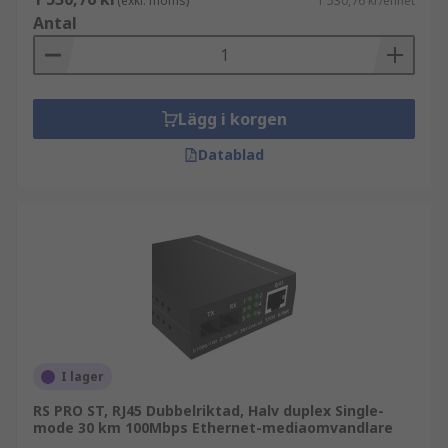
(exkl. moms)
1 530,76 kr/enhet
Antal
Lägg i korgen
Datablad
I lager
RS PRO ST, RJ45 Dubbelriktad, Halv duplex Single-
mode 30 km 100Mbps Ethernet-mediaomvandlare