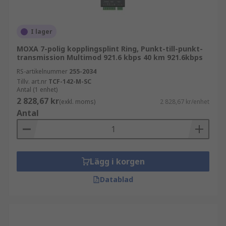
I lager
MOXA 7-polig kopplingsplint Ring, Punkt-till-punkt-
transmission Multimod 921.6 kbps 40 km 921.6kbps
RS-artikelnummer
255-2034
Tillv. art.nr
TCF-142-M-SC
Antal (1 enhet)
2 828,67 kr
(exkl. moms)
2 828,67 kr/enhet
Antal
Lägg i korgen
Datablad