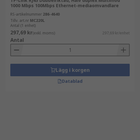
TP-Link RJ45 Dubbelriktad, Halv duplex Multimod
1000 Mbps 100Mbps Ethernet-mediaomvandlare
RS-artikelnummer
286-4640
Tillv. art.nr
MC220L
Antal (1 enhet)
297,69 kr
(exkl. moms)
297,69 kr/enhet
Antal
Lägg i korgen
Datablad