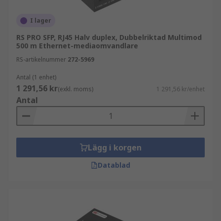
I lager
RS PRO SFP, RJ45 Halv duplex, Dubbelriktad Multimod
500 m Ethernet-mediaomvandlare
RS-artikelnummer
272-5969
Antal (1 enhet)
1 291,56 kr
(exkl. moms)
1 291,56 kr/enhet
Antal
Lägg i korgen
Datablad