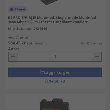
liten fristående låda där de olika
nätverkskablarna ansluts, men de kan också
I lager
byggas in i 19" standardrackssystem eller DIN-
RS PRO SFP, RJ45 Multimod, Single-mode Multimod
skenskapinett. Ethernet-mediaomvandlare låter
1000 Mbps 500 m Ethernet-mediaomvandlare
dig konvertera länkhastigheter från 10 Mbps till
RS-artikelnummer
272-5966
100 Mbps eller från 100 Mbps till 1000 Mbps.
Antal (1 enhet)
984,43 kr
(exkl. moms)
984,43 kr/enhet
Antal
Lägg i korgen
Datablad