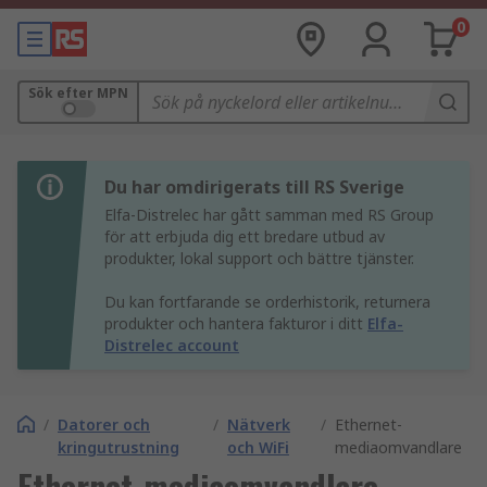
0
Sök efter MPN
Du har omdirigerats till RS Sverige
Elfa-Distrelec har gått samman med RS Group
för att erbjuda dig ett bredare utbud av
produkter, lokal support och bättre tjänster.
Du kan fortfarande se orderhistorik, returnera
produkter och hantera fakturor i ditt
Elfa-
Distrelec account
/
Datorer och
/
Nätverk
/
Ethernet-
kringutrustning
och WiFi
mediaomvandlare
Ethernet-mediaomvandlare