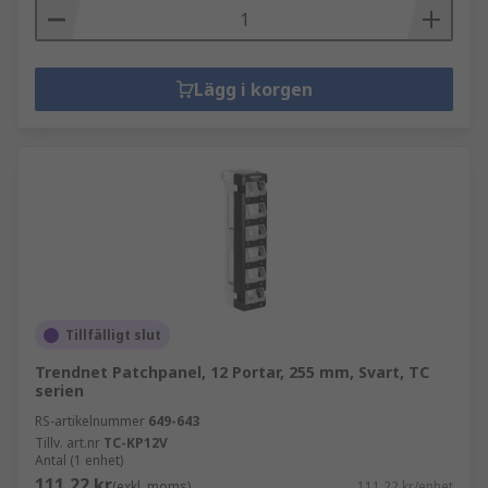
Lägg i korgen
Tillfälligt slut
Trendnet Patchpanel, 12 Portar, 255 mm, Svart, TC
serien
RS-artikelnummer
649-643
Tillv. art.nr
TC-KP12V
Antal (1 enhet)
111,22 kr
(exkl. moms)
111,22 kr/enhet