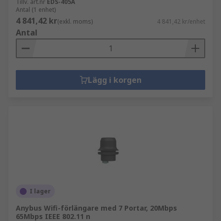
Tillv. art.nr
EDS-405A
Antal (1 enhet)
4 841,42 kr
(exkl. moms)
4 841,42 kr/enhet
Antal
Lägg i korgen
I lager
Anybus Wifi-förlängare med 7 Portar, 20Mbps
65Mbps IEEE 802.11 n