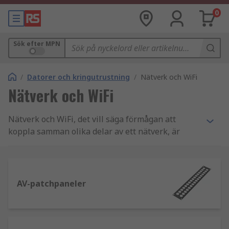
0
Sök efter MPN
/
Datorer och kringutrustning
/
Nätverk och WiFi
Nätverk och WiFi
Nätverk och WiFi, det vill säga förmågan att
koppla samman olika delar av ett nätverk, är
ansvariga för funktionen hos de flesta
elektroniska enheter nuförtiden. Vi lagerför ett
expertutbud av produkter som möjliggör nätverk
och WiFi, inklusive trådbundna och trådlösa
AV-patchpaneler
modem och routrar, Bluetooth-adaptrar och
brandväggar. Många av dessa finns inom RS Pro-
varumärket - vilket ger dig möjlighet att minska