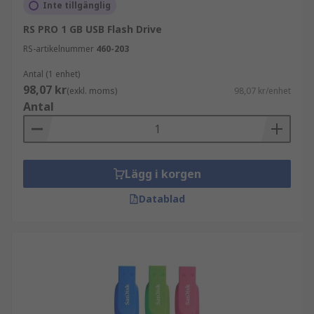
Inte tillgänglig
Vad är skillnaden mellan ett USB 2.0- och ett
RS PRO 1 GB USB Flash Drive
3.0 USB-minne?
RS-artikelnummer
460-203
Den största skillnaden mellan dessa enheter är
Antal (1 enhet)
priset och hastigheten. Priset varierar beroende
98,07 kr
(exkl. moms)
98,07 kr/enhet
på lagringskapacitet, märke och andra faktorer.
Antal
USB 3.1- och 3.2-portar - Den senaste teknologin
och snabbaste flash-enheten/USB-minnen, med
skriv- och läshastigheter på upp till 1250 MB/sek
Lägg i korgen
respektive 2500 MB/sek.
Datablad
USB 3.0 flash-enheter USB 3.0 flash-enhet är
mycket snabbare än USB 2.0. 3.0 flash-enhet har
kapacitet att hantera och överföra data med en
hastighet på 625 MB/sek.
USB 2.0 flash-enhet