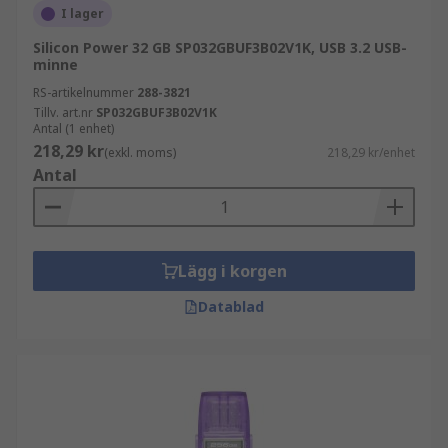
I lager
Silicon Power 32 GB SP032GBUF3B02V1K, USB 3.2 USB-
minne
RS-artikelnummer
288-3821
Tillv. art.nr
SP032GBUF3B02V1K
Antal (1 enhet)
218,29 kr
(exkl. moms)
218,29 kr/enhet
Antal
Lägg i korgen
Datablad