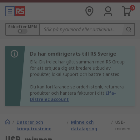
0
Sök efter MPN
Du har omdirigerats till RS Sverige
Elfa-Distrelec har gått samman med RS Group
för att erbjuda dig ett bredare utbud av
produkter, lokal support och bättre tjänster.
Du kan fortfarande se orderhistorik, returnera
produkter och hantera fakturor i ditt
Elfa-
Distrelec account
/
Datorer och
/
Minne och
/
USB-
kringutrustning
datalagring
minnen
USB-minnen