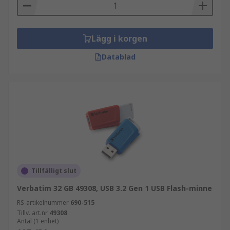
enheten som kräver en nyckel för att låsas upp.
Funktioner och fördelar med USB-minnen?
Lägg i korgen
Lagra musik, foton, filer och många andra
Datablad
mediakällor. Tillgängliga i en rad kapaciteter för
alla dina lagringsbehov, från 2GB till 512GB.
Tillfälligt slut
Verbatim 32 GB 49308, USB 3.2 Gen 1 USB Flash-minne
RS-artikelnummer
690-515
Tillv. art.nr
49308
Antal (1 enhet)