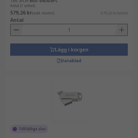
Tillv. art.nr
MUF-64DA/APC
Antal (1 enhet)
579,26 kr
(exkl. moms)
579,26 kr/enhet
Antal
Lägg i korgen
Datablad
Tillfälligt slut