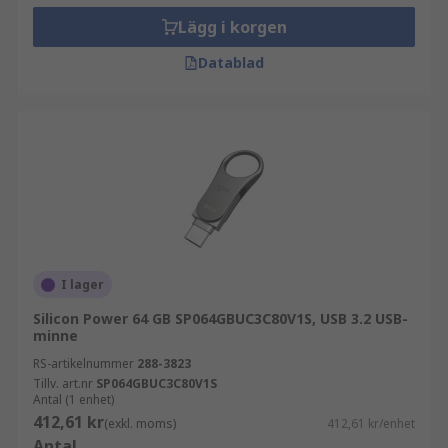
Lägg i korgen
Datablad
I lager
Silicon Power 64 GB SP064GBUC3C80V1S, USB 3.2 USB-
minne
RS-artikelnummer
288-3823
Tillv. art.nr
SP064GBUC3C80V1S
Antal (1 enhet)
412,61 kr
(exkl. moms)
412,61 kr/enhet
Antal