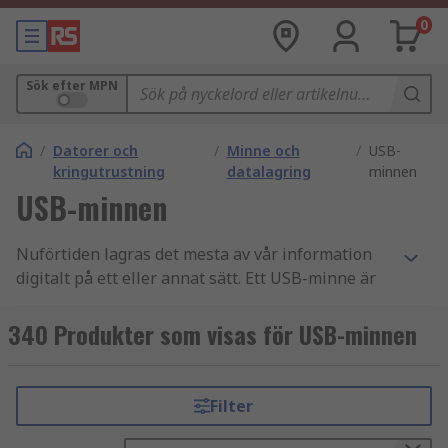
0
Sök efter MPN
/
Datorer och
/
Minne och
/
USB-
kringutrustning
datalagring
minnen
USB-minnen
Nuförtiden lagras det mesta av vår information
digitalt på ett eller annat sätt. Ett USB-minne är
ett av de mest praktiska sätten att lagra och
transportera data. USB-enheter är små, robusta,
340 Produkter som visas för USB-minnen
bärbara lagringsenheter utan rörliga delar och
kan enkelt anslutas till en PC eller bärbar dator
och många andra enheter som spelkonsoler
Filter
inklusive PlayStation 4 och Xbox via en inbyggd
USB Type-A-kontakt och TV-apparater. De