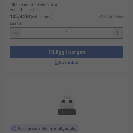
Tillv. art.nr
LU301W032GG4
Antal (1 enhet)
105,84 kr
(exkl. moms)
105,84 kr/enhet
Antal
Lägg i korgen
Datablad
För närvarande inte tillgänglig