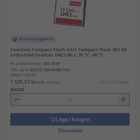
UDMA-klassificering
Detta är kortets läshastighet
UDMA 7 CompactFlash-kort är de snabbaste. De
Försörjningsbrist
flesta kompakta flashkameror och läsare stöder
InnoDisk Compact Flash-kort Compact Flash 256 GB
kort med denna klassificering
Industriell kvalitet 1ME2 MLC 70 °C -40 °C
Storleken, hastigheten och UDMA-
RS-artikelnummer
252-3029
Tillv. art.nr
DECFC-32GYA2BC1DC
klassificeringen finns alla på kortets framsida
Antal (1 enhet)
1 531,57 kr
(exkl. moms)
1 531,57 kr/enhet
Antal
Lägg i korgen
Datablad