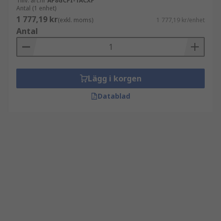
Tillv. art.nr
AF8GCFI-TACXP
Antal (1 enhet)
1 777,19 kr
(exkl. moms)
1 777,19 kr/enhet
Antal
Lägg i korgen
Datablad