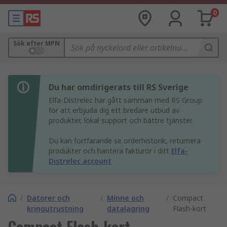
0
Sök efter MPN
Du har omdirigerats till RS Sverige
Elfa-Distrelec har gått samman med RS Group
för att erbjuda dig ett bredare utbud av
produkter, lokal support och bättre tjänster.
Du kan fortfarande se orderhistorik, returnera
produkter och hantera fakturor i ditt
Elfa-
Distrelec account
/
Datorer och
/
Minne och
/
Compact
kringutrustning
datalagring
Flash-kort
Compact Flash-kort