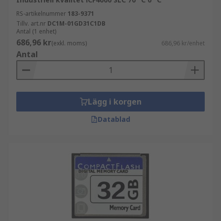
RS-artikelnummer
183-9371
Tillv. art.nr
DC1M-01GD31C1DB
Antal (1 enhet)
686,96 kr
(exkl. moms)
686,96 kr/enhet
Antal
Lägg i korgen
Datablad